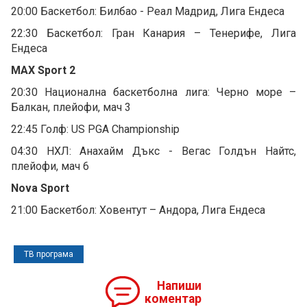
20:00 Баскетбол: Билбао - Реал Мадрид, Лига Ендеса
22:30 Баскетбол: Гран Канария – Тенерифе, Лига
Ендеса
MAX Sport 2
20:30 Национална баскетболна лига: Черно море –
Балкан, плейофи, мач 3
22:45 Голф: US PGA Championship
04:30 НХЛ: Анахайм Дъкс - Вегас Голдън Найтс,
плейофи, мач 6
Nova Sport
21:00 Баскетбол: Ховентут – Андора, Лига Ендеса
ТВ програма
Напиши
коментар