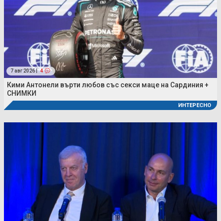
7 авг 2026 |
4
Кими Антонели върти любов със секси маце на Сардиния +
СНИМКИ
ИНТЕРЕСНО