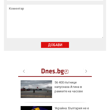
ДОБАВИ
56 400 пътници
напуснаха Атина в
иалните
рамките на часове
ират
че
Украйна: България не е