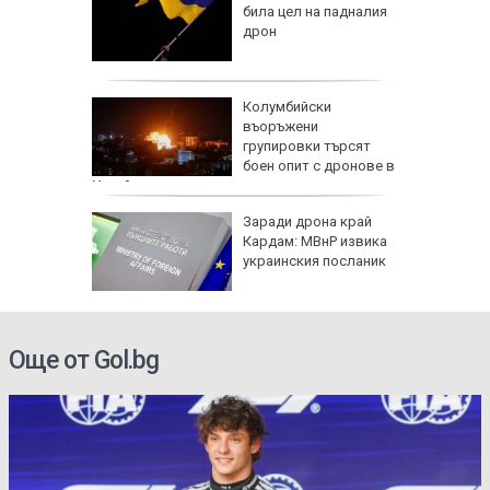
е
била цел на падналия
он към
дрон
и чичо
Колумбийски
ол в
въоръжени
дско
групировки търсят
боен опит с дронове в
Украйна
арва
Заради дрона край
имптоми
Кардам: МВнР извика
украинския посланик
е
Още от Gol.bg