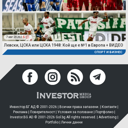
7 авг 2026 |
5
Левски, ЦСКА или ЦСКА 1948: Кой ще е №1 в Европа + ВИДЕО
СПОРТ И БИЗНЕС
Инвестор.БГ АД © 2001-2026 | Всички права запазени. |
Контакти
|
Реклама
|
Поверителност
|
Условия за ползване
|
Портфолио
|
Investor.BG AD © 2001-2026 Gol.bg All rights reserved. |
Advertising
|
Portfolio
|
Лични данни