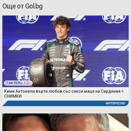
Още от Gol.bg
7 авг 2026 |
3
Кими Антонели върти любов със секси маце на Сардиния +
СНИМКИ
ИНТЕРЕСНО