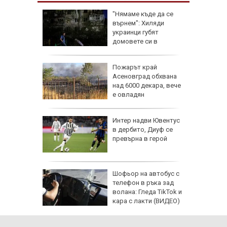
ичава
"Нямаме къде да се
фик към
върнем": Хиляди
аради
украинци губят
таки
домовете си в
окупираните територии
 Цените
Пожарът край
Асеновград обхвана
на
над 6000 декара, вече
О)
е овладян
огноза
Интер надви Ювентус
в дербито, Диуф се
превърна в герой
ария
Шофьор на автобус с
т за
телефон в ръка зад
онове
волана: Гледа TikTok и
кара с лакти (ВИДЕО)