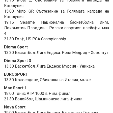
13:15 Moto 2, Състезание за Голямата награда на
Каталуния
15:00 Moto GP, Състезание за Голямата награда на
Каталуния
19:15 Sesame Национална баскетболна лига,
Локомотив Пловдив - Рилски спортист, плейофи, мач
4
21:30 Голф, US PGA Championship
Diema Sport
13:30 Баскетбол, Лига Ендеса: Реал Мадрид - Ховентут
Diema Sport 3
13:30 Баскетбол, Лига Ендеса: Мурсия - Уникаха
EUROSPORT
13:30 Колоездене, Обиколка на Италия, мъже
Max Sport 1
18:00 Тенис ATP 1000 в Рим, финал
21:30 Волейбол, Шампионска лига, финал
Nova Sport
19:00 Баскетбол, Лига Ендеса: Баскония - Гранада