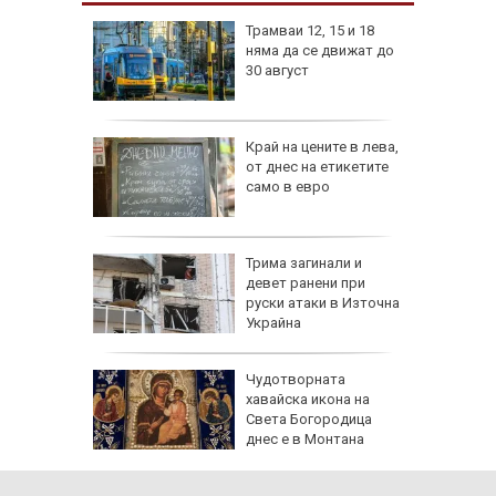
изпепели
Трамваи 12, 15 и 18
, над 20
няма да се движат до
30 август
ВИДЕО)
рона
Край на цените в лева,
дам:
от днес на етикетите
само в евро
и
а без
Трима загинали и
губа от
девет ранени при
руски атаки в Източна
Украйна
 Жеги до
Чудотворната
хавайска икона на
бури и
Света Богородица
градушки
днес е в Монтана