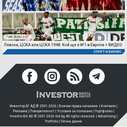
7 авг 2026 |
5
Левски, ЦСКА или ЦСКА 1948: Кой ще е №1 в Европа + ВИДЕО
СПОРТ И БИЗНЕС
Инвестор.БГ АД © 2001-2026 | Всички права запазени. |
Контакти
|
Реклама
|
Поверителност
|
Условия за ползване
|
Портфолио
|
Investor.BG AD © 2001-2026 Gol.bg All rights reserved. |
Advertising
|
Portfolio
|
Лични данни