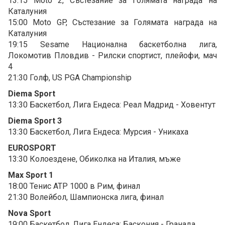
13:15 Moto 2, Състезание за Голямата награда на
Каталуния
15:00 Moto GP, Състезание за Голямата награда на
Каталуния
19:15 Sesame Национална баскетболна лига,
Локомотив Пловдив - Рилски спортист, плейофи, мач
4
21:30 Голф, US PGA Championship
Diema Sport
13:30 Баскетбол, Лига Ендеса: Реал Мадрид - Ховентут
Diema Sport 3
13:30 Баскетбол, Лига Ендеса: Мурсия - Уникаха
EUROSPORT
13:30 Колоездене, Обиколка на Италия, мъже
Max Sport 1
18:00 Тенис ATP 1000 в Рим, финал
21:30 Волейбол, Шампионска лига, финал
Nova Sport
19:00 Баскетбол, Лига Ендеса: Баскония - Гранада