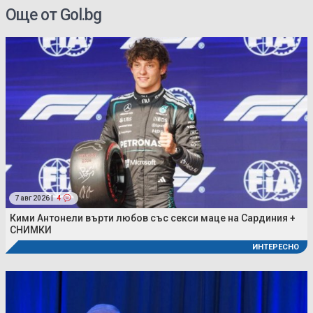
Още от Gol.bg
7 авг 2026 |
4
Кими Антонели върти любов със секси маце на Сардиния +
СНИМКИ
ИНТЕРЕСНО