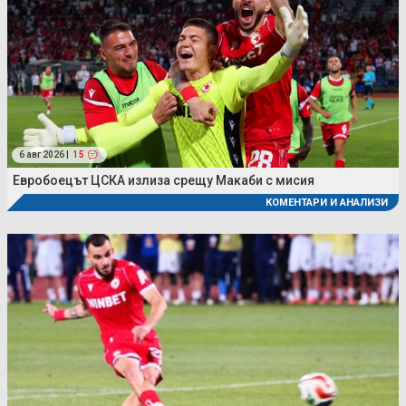
6 авг 2026 |
15
Евробоецът ЦСКА излиза срещу Макаби с мисия
КОМЕНТАРИ И АНАЛИЗИ