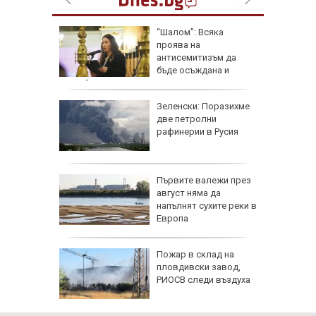
оляма
“Шалом”: Всяка
проява на
и
антисемитизъм да
 център
бъде осъждана и
заклеймявана
R" на 6
Зеленски: Поразихме
аса: За
две петролни
то на
рафинерии в Русия
мяната
 между
Първите валежи през
 носи
август няма да
напълнят сухите реки в
т ден за
Европа
ите на
Пожар в склад на
ркофаг
пловдивски завод,
кон
РИОСВ следи въздуха