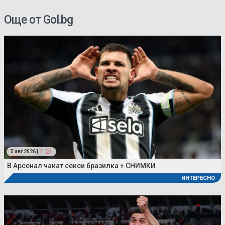
Още от Gol.bg
5 авг 2026 |
1
В Арсенал чакат секси бразилка + СНИМКИ
ИНТЕРЕСНО