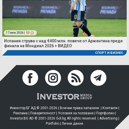
17 юли 2026 |
53
Испания струва с над €400 млн. повече от Аржентина преди
финала на Мондиал 2026 + ВИДЕО
СПОРТ И БИЗНЕС
Инвестор.БГ АД © 2001-2026 | Всички права запазени. |
Контакти
|
Реклама
|
Поверителност
|
Условия за ползване
|
Портфолио
|
Investor.BG AD © 2001-2026 Gol.bg All rights reserved. |
Advertising
|
Portfolio
|
Лични данни