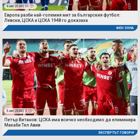
6 авг 2026 |
11
Европа разби най-големия мит за българския футбол:
Левски, ЦСКА и ЦСКА 1948 го доказаха
ФЕН ЗОНА
5 авг 2026 |
3
Петър Витанов: ЦСКА има всичко необходимо да елиминира
Макаби Тел Авив
ЕКСПЕРТЪТ ГОВОРИ