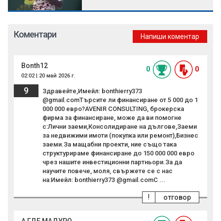
Коментари
Напиши коментар
Bonth12
0
0
02:02 | 20 май 2026 г.
9
Здравейте,Имейл: bonthierry373
@gmail.comТърсите ли финансиране от 5 000 до 1
000 000 евро?AVENIR CONSULTING, брокерска
фирма за финансиране, може да ви помогне
с:Лични заеми,Консолидиране на дългове,Заеми
за недвижими имоти (покупка или ремонт),Бизнес
заеми.За мащабни проекти, ние също така
структурираме финансиране до 150 000 000 евро
чрез нашите инвестиционни партньори.За да
научите повече, моля, свържете се с нас
на:Имейл: bonthierry373 @gmail.comС ...
!
отговор