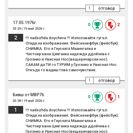
!
отговор
17.05.1976г.
0
2
03:29 | 19 май 2026 г.
2
!!! nadezhda doycheva !!! Използвайте гугъл.
Отиди на изображения. Фейскенефбук (фейсбук).
СНИМКА. Ето я Гнусната Мааннгалка и
Чистокръвна Цииганка надежда ддойчева с
Грознио и Увиснал Нос(вещеричарски нос).
САКАМ да ТИ го ТУРИМ у Грознио и Увиснал Нос.
Откъде го вадиш това самочувствие.
!
отговор
Бивш от МВР76
0
1
03:28 | 19 май 2026 г.
1
!!! nadezhda doycheva !!! Използвайте гугъл.
Отиди на изображения. Фейскенефбук (фейсбук).
СНИМКА. Ето я Гнусната Мааннгалка и
Чистокръвна Цииганка надежда ддойчева с
Грознио и Увиснал Нос(вещеричарски нос).