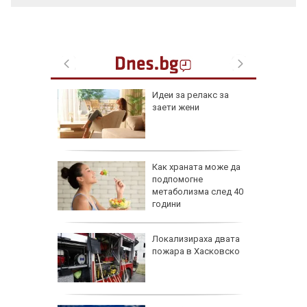
езопасно
Идеи за релакс за
рлеж
заети жени
равим,
Как храната може да
ичната
подпомогне
жбина
метаболизма след 40
години
артофи
Локализираха двата
кашкавал
пожара в Хасковско