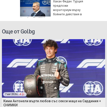
: Как да
Хакан Фидан: Турция
пасните
предложи
мораториум върху
бойните действия в
Украйна (ВИДЕО)
Още от Gol.bg
7 авг 2026 |
4
Кими Антонели върти любов със секси маце на Сардиния +
СНИМКИ