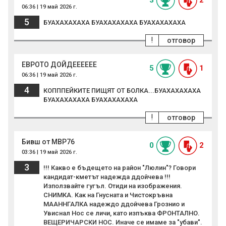
3
2
06:36 | 19 май 2026 г.
5
БУАХАХАХАХА БУАХАХАХАХА БУАХАХАХАХА
!
отговор
ЕВРОТО ДОЙДЕЕЕЕЕЕ
5
1
06:36 | 19 май 2026 г.
4
КОПППЕЙКИТЕ ПИЩЯТ ОТ БОЛКА...БУАХАХАХАХА
БУАХАХАХАХА БУАХАХАХАХА
!
отговор
Бивш от МВР76
0
2
03:36 | 19 май 2026 г.
3
!!! Какво е бъдещето на район "Люлин"? Говори
кандидат-кметът надежда ддойчева !!!
Използвайте гугъл. Отиди на изображения.
СНИМКА. Как на Гнусната и Чистокръвна
МААННГАЛКА надеждо ддойчева Грознио и
Увиснал Нос се личи, като изпъква ФРОНТАЛНО.
ВЕЩЕРИЧАРСКИ НОС. Иначе се имаме за "убави".