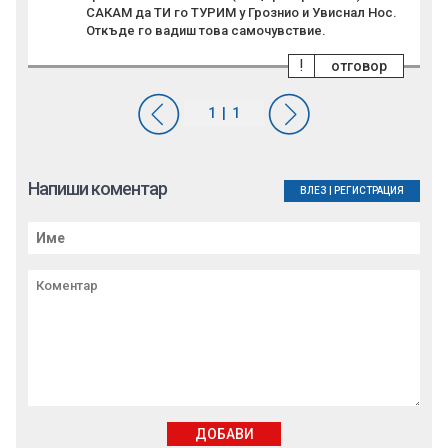
САКАМ да ТИ го ТУРИМ у Грознио и Увиснал Нос.
Откъде го вадиш това самочувствие.
!
отговор
Напиши коментар
ВЛЕЗ
|
РЕГИСТРАЦИЯ
ДОБАВИ