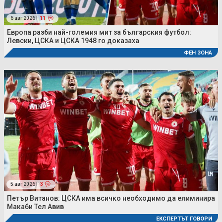
6 авг 2026 |
11
Европа разби най-големия мит за българския футбол:
Левски, ЦСКА и ЦСКА 1948 го доказаха
ФЕН ЗОНА
5 авг 2026 |
3
Петър Витанов: ЦСКА има всичко необходимо да елиминира
Макаби Тел Авив
ЕКСПЕРТЪТ ГОВОРИ