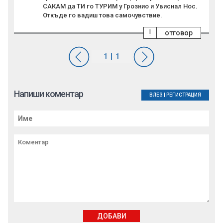
САКАМ да ТИ го ТУРИМ у Грознио и Увиснал Нос.
Откъде го вадиш това самочувствие.
!
отговор
Напиши коментар
ВЛЕЗ
|
РЕГИСТРАЦИЯ
ДОБАВИ