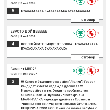
3
2
06:36 | 19 май 2026 г.
5
БУАХАХАХАХА БУАХАХАХАХА БУАХАХАХАХА
!
отговор
ЕВРОТО ДОЙДЕЕЕЕЕЕ
5
1
06:36 | 19 май 2026 г.
4
КОПППЕЙКИТЕ ПИЩЯТ ОТ БОЛКА...БУАХАХАХАХА
БУАХАХАХАХА БУАХАХАХАХА
!
отговор
Бивш от МВР76
0
2
03:36 | 19 май 2026 г.
3
!!! Какво е бъдещето на район "Люлин"? Говори
кандидат-кметът надежда ддойчева !!!
Използвайте гугъл. Отиди на изображения.
СНИМКА. Как на Гнусната и Чистокръвна
МААННГАЛКА надеждо ддойчева Грознио и
Увиснал Нос се личи, като изпъква ФРОНТАЛНО.
ВЕЩЕРИЧАРСКИ НОС. Иначе се имаме за "убави".