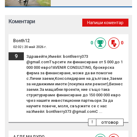
Коментари
Напиши коментар
Bonth12
0
0
02:02 | 20 май 2026 г.
9
Здравейте,Имейл: bonthierry373
@gmail.comТърсите ли финансиране от 5 000 до 1
000 000 евро?AVENIR CONSULTING, брокерска
фирма за финансиране, може да ви помогне
с:Лични заеми,Консолидиране на дългове,Заеми
за недвижими имоти (покупка или ремонт),Бизнес
заеми.За мащабни проекти, ние също така
структурираме финансиране до 150 000 000 евро
чрез нашите инвестиционни партньори.За да
научите повече, моля, свържете се с нас
на:Имейл: bonthierry373 @gmail.comС ...
!
отговор