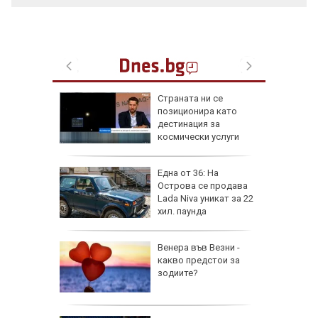
от за 3
Страната ни се
е на
позиционира като
вижение
дестинация за
 август
космически услуги
а най-
Една от 36: На
ник на
Острова се продава
Lada Niva уникат за 22
хил. паунда
на
Венера във Везни -
нал в
какво предстои за
зодиите?