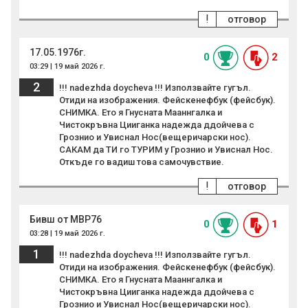
!
отговор
17.05.1976г.
0
2
03:29 | 19 май 2026 г.
2
!!! nadezhda doycheva !!! Използвайте гугъл.
Отиди на изображения. Фейскенефбук (фейсбук).
СНИМКА. Ето я Гнусната Мааннгалка и
Чистокръвна Цииганка надежда ддойчева с
Грознио и Увиснал Нос(вещеричарски нос).
САКАМ да ТИ го ТУРИМ у Грознио и Увиснал Нос.
Откъде го вадиш това самочувствие.
!
отговор
Бивш от МВР76
0
1
03:28 | 19 май 2026 г.
1
!!! nadezhda doycheva !!! Използвайте гугъл.
Отиди на изображения. Фейскенефбук (фейсбук).
СНИМКА. Ето я Гнусната Мааннгалка и
Чистокръвна Цииганка надежда ддойчева с
Грознио и Увиснал Нос(вещеричарски нос).