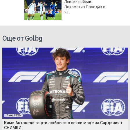
рола по
Левски победи
Локомотив Пловдив с
а арести
2:0
Още от Gol.bg
7 авг 2026
Кими Антонели върти любов със секси маце на Сардиния +
СНИМКИ