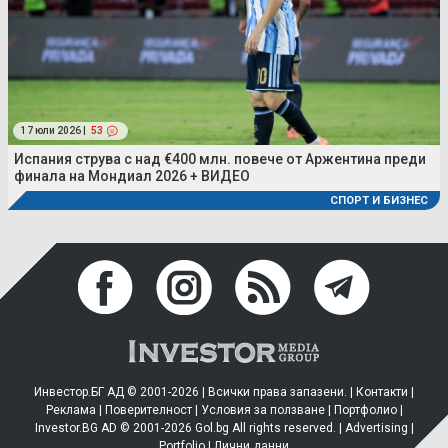
17 юли 2026 |
53
Испания струва с над €400 млн. повече от Аржентина преди
финала на Мондиал 2026 + ВИДЕО
СПОРТ И БИЗНЕС
Инвестор.БГ АД © 2001-2026 | Всички права запазени. |
Контакти
|
Реклама
|
Поверителност
|
Условия за ползване
|
Портфолио
|
Investor.BG AD © 2001-2026 Gol.bg All rights reserved. |
Advertising
|
Portfolio
|
Лични данни