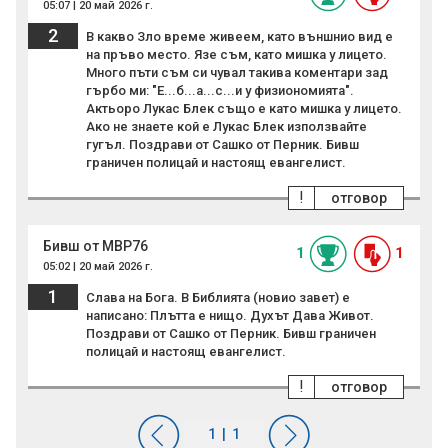
05:07 | 20 май 2026 г.
2
В какво Зло време живеем, като външнио вид е
на пръво место. Язе съм, като мишка у лицето.
Много пъти съм си чувал такива коментари зад
гърбо ми: "Е...б...а...с...и у физиономията".
Актьоро Лукас Блек също е като мишка у лицето.
Ако не знаете кой е Лукас Блек използвайте
гугъл. Поздрави от Сашко от Перник. Бивш
граничен полицай и настоящ евангелист.
!
отговор
Бивш от МВР76
1
1
05:02 | 20 май 2026 г.
1
Слава на Бога. В Библията (новио завет) е
написано: Плътта е нищо. Духът Дава Живот.
Поздрави от Сашко от Перник. Бивш граничен
полицай и настоящ евангелист.
!
отговор