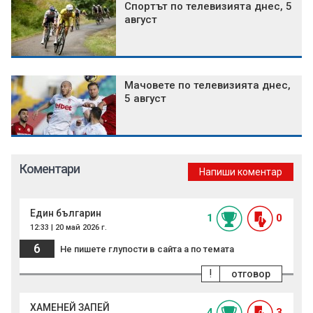
Спортът по телевизията днес, 5
август
Мачовете по телевизията днес,
5 август
Коментари
Напиши коментар
Един българин
1
0
12:33 | 20 май 2026 г.
6
Не пишете глупости в сайта а по темата
!
отговор
ХАМЕНЕЙ ЗАПЕЙ
4
3