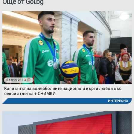
Още от Gol.bg
6 авг 2026 |
3
Капитанът на волейболните национали върти любов със
секси атлетка + СНИМКИ
ИНТЕРЕСНО