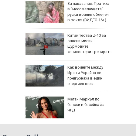
еги: Как
За наказание: Пратиха
в “месомелачката”
да
руски войник облечен
 хората?
в рокля (ВИДЕО 16+)
Китай тества Z-10 за
опасни мисии:
щурмовите
хеликоптери тренират
полети под радара
Как войните между
Иран и Украйна се
превърнаха в един
енергиен шок
о се
Меган Маркъл по
кво
бански в басейна за
оти
ЧРД