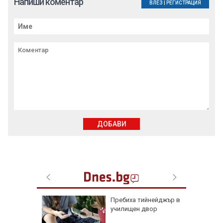
Напиши коментар
ВЛЕЗ
|
РЕГИСТРАЦИЯ
ДОБАВИ
доц.
Пребиха тийнейджър в
езценни
училищен двор
 оцелеем