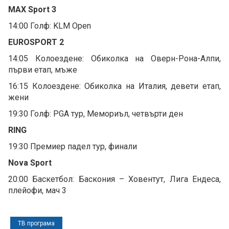
MAX Sport 3
14:00 Голф: KLM Open
EUROSPORT 2
14:05 Колоездене: Обиколка на Оверн-Рона-Алпи,
първи етап, мъже
16:15 Колоездене: Обиколка на Италия, девети етап,
жени
19:30 Голф: PGA тур, Мемориъл, четвърти ден
RING
19:30 Премиер падел тур, финали
Nova Sport
20:00 Баскетбол: Баскония – Ховентут, Лига Ендеса,
плейофи, мач 3
ТВ програма