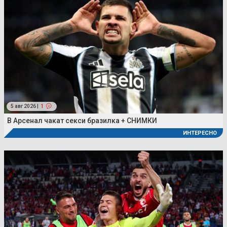
5 авг 2026 |
1
В Арсенал чакат секси бразилка + СНИМКИ
ИНТЕРЕСНО