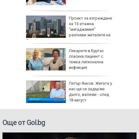
 на съд
Проект за изграждане
нето на
на 13-етажна
за
"мегаджамия"
разгневи жителите на
Лондон
 Пучини
Лекарите в Бургас
бликата
спасиха пациент с
лощада"
тежка легионелна
инфекция
рху
Петър Янков: Жегата у
ове и
нас ще се задържи
бъде
дълго, валежи - след
ктика,
18 август
Още от Gol.bg