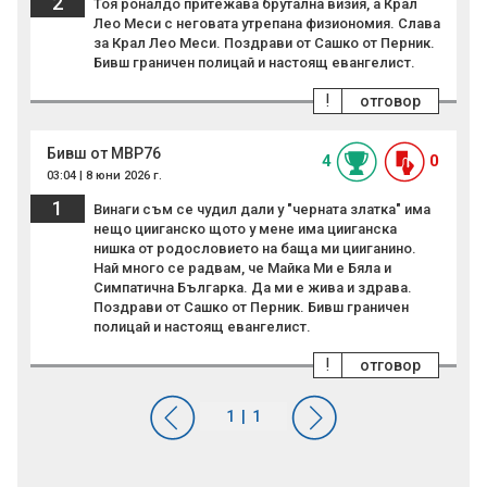
2
Тоя роналдо притежава брутална визия, а Крал
Лео Меси с неговата утрепана физиономия. Слава
за Крал Лео Меси. Поздрави от Сашко от Перник.
Бивш граничен полицай и настоящ евангелист.
!
отговор
Бивш от МВР76
4
0
03:04 | 8 юни 2026 г.
1
Винаги съм се чудил дали у "черната златка" има
нещо цииганско щото у мене има цииганска
нишка от родословието на баща ми цииганино.
Най много се радвам, че Майка Ми е Бяла и
Симпатична Българка. Да ми е жива и здрава.
Поздрави от Сашко от Перник. Бивш граничен
полицай и настоящ евангелист.
!
отговор