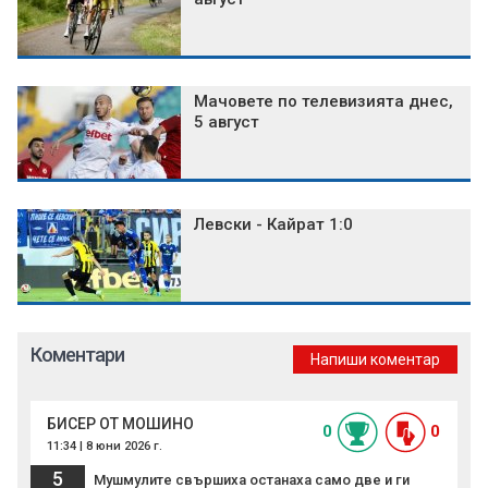
Мачовете по телевизията днес,
5 август
Левски - Кайрат 1:0
Коментари
Напиши коментар
БИСЕР ОТ МОШИНО
0
0
11:34 | 8 юни 2026 г.
5
Мушмулите свършиха останаха само две и ги