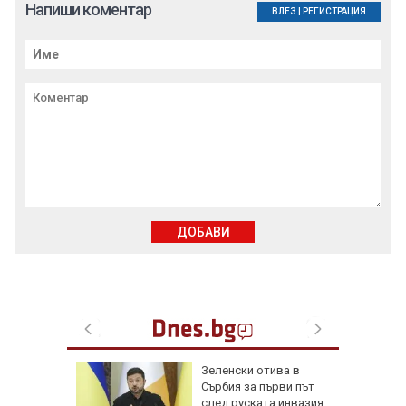
Напиши коментар
ВЛЕЗ
|
РЕГИСТРАЦИЯ
ДОБАВИ
 радват
Зеленски отива в
късмет
Сърбия за първи път
6 г.
след руската инвазия