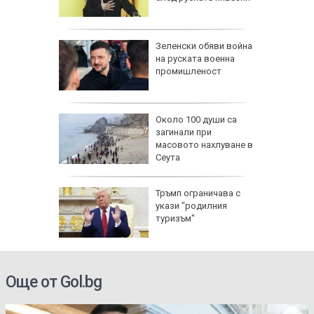
и най-
Зеленски обяви война
души в
на руската военна
йланд
промишленост
пореди
Около 100 души са
и срещу
загинали при
и помощ
масовото нахлуване в
Сеута
Тръмп ограничава с
изъм" и
укази "родилния
а
туризъм"
ан
Още от Gol.bg