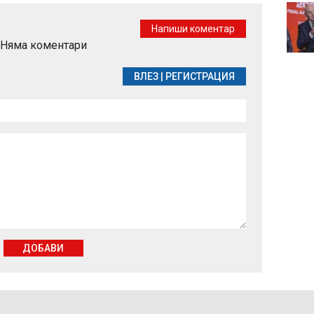
Изненада! "Барселона"
и "Ливърпул" се
Напиши коментар
разбраха за Роналд
Няма коментари
Араухо
ВЛЕЗ
|
РЕГИСТРАЦИЯ
ДОБАВИ