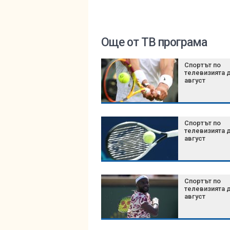
Още от ТВ програма
Спортът по
телевизията д
август
Спортът по
телевизията д
август
Спортът по
телевизията д
август