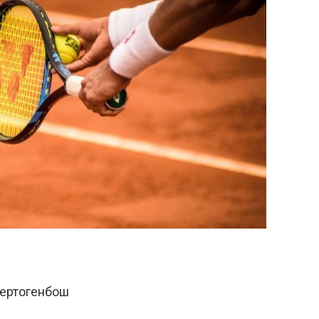
 Хертогенбош