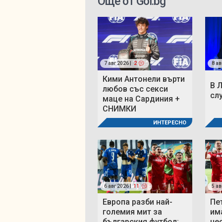
Още от Gol.bg
7 авг 2026 |
2
8 ав
Кими Антонели върти
В 
любов със секси
сл
маце на Сардиния +
СНИМКИ
ИНТЕРЕСНО
6 авг 2026 |
11
5 ав
Европа разби най-
Пе
големия мит за
им
българския футбол:
не