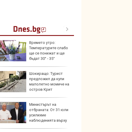
Времето утро:
Кой гу
Температурите слабо
нашес
ще се понижат и ще
китай
бъдат 30° - 35°
Шокиращо: Турист
Новат
предложил да купи
Honda
малолетно момиче на
индий
остров Крит
Министърът на
Опасно
отбраната: От 31 юли
остав
усилихме
работ
наблюденията върху
шното пространство