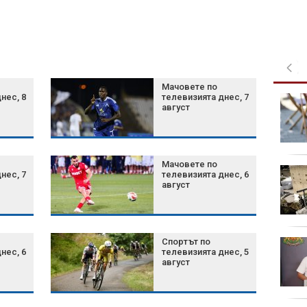
Мачовете по
нес, 8
телевизията днес, 7
Ален - "ловецът на
август
педофили": "Заловили
сме 200, осъдените се
броят на пръстите"
Мачовете по
Топката от "Ръката на
нес, 7
телевизията днес, 6
Бога" на Марадона
август
отива на търг за
милиони
Спортът по
Тежка катастрофа с
нес, 6
телевизията днес, 5
четири коли и трима
август
пострадали затвори
пътя Русе-Николово
възду