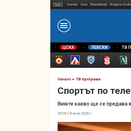
Investor
Dnes
Bloombergtv
Bulgaria On Ai
Megavselena.bg
ЦСКА
ЛЕВСКИ
ТВ 
Начало
ТВ програма
Спортът по теле
Вижте какво ще се предава 
03:30 | 8 юни 2026 г.