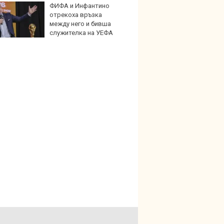
ФИФА и Инфантино
По-бър
отрекоха връзка
по-пре
между него и бивша
Royce 
служителка на УЕФА
коли 