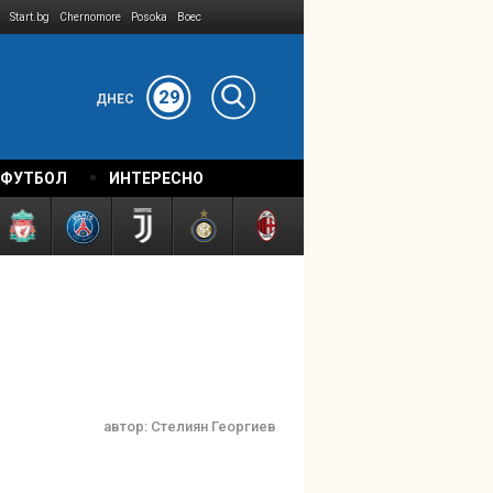
Start.bg
Chernomore
Posoka
Boec
29
ДНЕС
 ФУТБОЛ
ИНТЕРЕСНО
автор:
Стелиян Георгиев