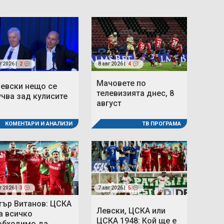
г 2026 |
2
8 авг 2026 |
4
Мачовете по
Левски нещо се
телевизията днес, 8
учва зад кулисите
август
ТВ ПРОГРАМА
КОМЕНТАРИ И АНАЛИЗИ
г 2026 |
3
7 авг 2026 |
5
тър Витанов: ЦСКА
Левски, ЦСКА или
а всичко
ЦСКА 1948: Кой ще е
обходимо да