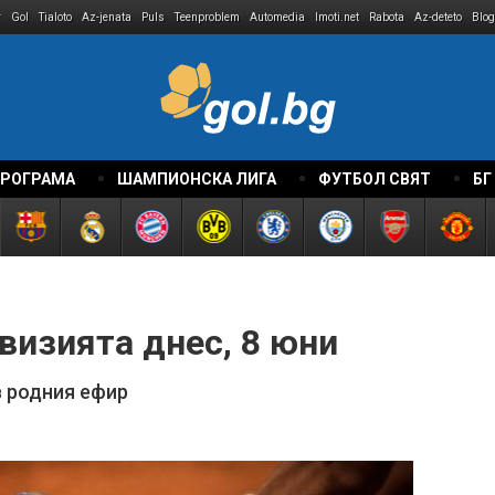
r
Gol
Tialoto
Az-jenata
Puls
Teenproblem
Automedia
Imoti.net
Rabota
Az-deteto
Blog
ПРОГРАМА
ШАМПИОНСКА ЛИГА
ФУТБОЛ СВЯТ
БГ
визията днес, 8 юни
в родния ефир