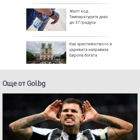
 6
Жълт код:
Температурите днес
 и
до 37 градуса
о 39
е
Как християнството и
ви са
църквата направиха
й
Европа богата
 ден
електри
Още от Gol.bg