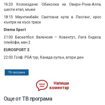
16:20 Колоездене: Обиколка на Оверн-Рона-Алпи,
шести етап, мъже
18:15 Маунтинбайк: Световна купа в Леоганг, крос
кънтри на късо трасе
Diema Sport
21:00 Баскетбол: Валенсия – Ховентут, Лига Ендеса,
плейофи, мач 2
EUROSPORT 2
22:00 Голф: PGA тур, Канада оупън, втори ден
ТВ програма
Напиши
коментар
Още от ТВ програма