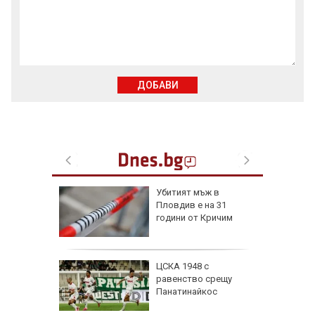
ДОБАВИ
я
Убитият мъж в
Пловдив е на 31
ски сили
години от Кричим
тични
се даде
ЦСКА 1948 с
кос" в
равенство срещу
а на
Панатинайкос
е