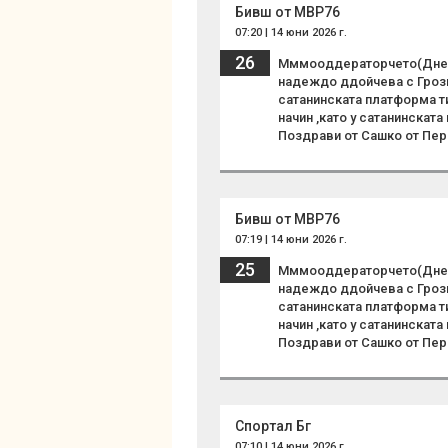
Бивш от МВР76
07:20 | 14 юни 2026 г.
26
Мммооддераторчето(Днес 
надеждо ддойчева с Грозн
сатанинската платформа ти
начин ,като у сатанинскат
Поздрави от Сашко от Пер
Бивш от МВР76
07:19 | 14 юни 2026 г.
25
Мммооддераторчето(Днес 
надеждо ддойчева с Грозн
сатанинската платформа ти
начин ,като у сатанинскат
Поздрави от Сашко от Пер
Спортал Бг
07:10 | 14 юни 2026 г.