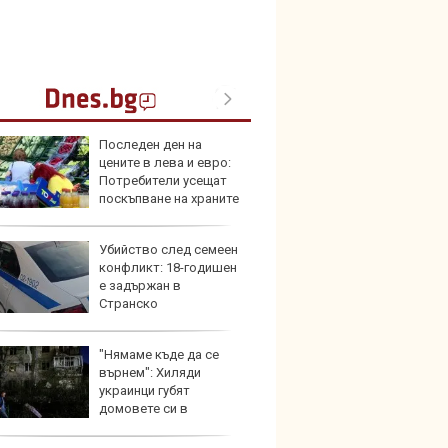
Последен ден на
В Кит
цените в лева и евро:
забра
Потребители усещат
автом
поскъпване на храните
Убийство след семеен
Този н
конфликт: 18-годишен
може 
е задържан в
Европ
Странско
"Нямаме къде да се
Домаш
върнем": Хиляди
губи о
украинци губят
стена
домовете си в
зареж
раните територии