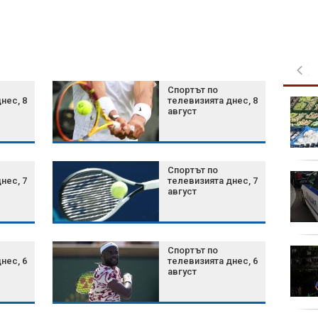
Спортът по
нес, 8
телевизията днес, 8
90-годишен мъж от
август
Кобиляне е в
неизвестност
Спортът по
Турция ограничава
нес, 7
телевизията днес, 7
корабния трафик към
август
Черно море заради
зачестилите атаки
Спортът по
Потребители: Цените
нес, 6
телевизията днес, 6
растат след
август
въвеждането на
еврото (ВИДЕО)
окупи