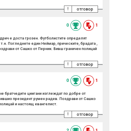
!
отговор
0
1
одрич е доста грозен. Футболистите определят
 т.н. Погледнете един Неймар, прическите, брадата ,
оздрави от Сашко от Перник. Бивш граничен полицай
!
отговор
0
1
, че братчедите циигани изглеждат по добре от
бившио президент румен радев. Поздрави от Сашко
полицай и настоящ евангелист.
!
отговор
2
1