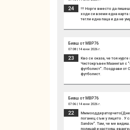
24
!!! Норге вместо да пишеш
ходи си вземи една карта 
тегли една паца и да не умре
Бивш от МВР76
07:08 | 14 юни 2026 г.
23
Кво се оказа, че тоя нурге
Чистокръвен Мааннгал с "
футболист". Поздрави от 
футболист.
Бивш от МВР76
07:06 | 14 юни 2026 г.
22
Мммооддераторчето(Днес Б
поганец съм у лицето . У 
Sandov". Там, че ме видиш
полицай и настоящ еванге