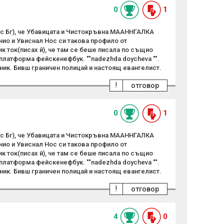
0
1
Бг), че Убавицата и Чистокръвна МААННГАЛКА
ио и Увиснал Нос си такова профило от
к ток(писах й), че там се беше писала по същио
а платформа фейскенефбук. ""nadezhda doycheva "".
ник. Бивш граничен полицай и настоящ евангелист.
!
отговор
0
1
Бг), че Убавицата и Чистокръвна МААННГАЛКА
ио и Увиснал Нос си такова профило от
к ток(писах й), че там се беше писала по същио
а платформа фейскенефбук. ""nadezhda doycheva "".
ник. Бивш граничен полицай и настоящ евангелист.
!
отговор
4
0