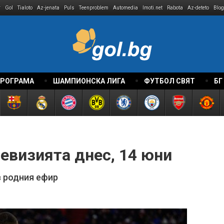
r
Gol
Tialoto
Az-jenata
Puls
Teenproblem
Automedia
Imoti.net
Rabota
Az-deteto
Blog
ПРОГРАМА
ШАМПИОНСКА ЛИГА
ФУТБОЛ СВЯТ
БГ
евизията днес, 14 юни
в родния ефир