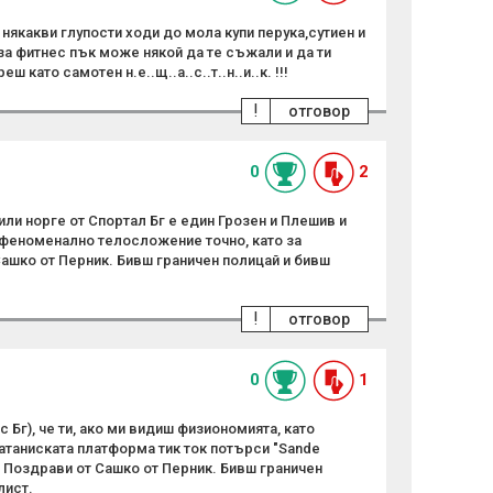
 някакви глупости ходи до мола купи перука,сутиен и
за фитнес пък може някой да те съжали и да ти
ш като самотен н.е..щ..а..с..т..н..и..к. !!!
!
отговор
0
2
 или норге от Спортал Бг е един Грозен и Плешив и
феноменално телосложение точно, като за
Сашко от Перник. Бивш граничен полицай и бивш
!
отговор
0
1
г), че ти, ако ми видиш физиономията, като
сатаниската платформа тик ток потърси "Sande
. Поздрави от Сашко от Перник. Бивш граничен
лист.