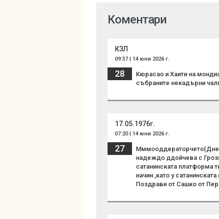
Коментари
КЗЛ
09:37 | 14 юни 2026 г.
28
Кюрасао и Хаити на монди
събраните некадърни чалг
17.05.1976г.
07:20 | 14 юни 2026 г.
27
Мммооддераторчето(Днес 
надеждо ддойчева с Грозн
сатанинската платформа ти
начин ,като у сатанинскат
Поздрави от Сашко от Пер