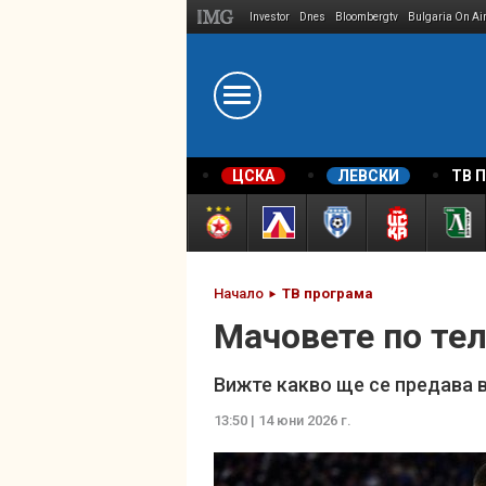
Investor
Dnes
Bloombergtv
Bulgaria On Ai
Megavselena.bg
ЦСКА
ЛЕВСКИ
ТВ 
Начало
ТВ програма
Мачовете по тел
Вижте какво ще се предава 
13:50 | 14 юни 2026 г.