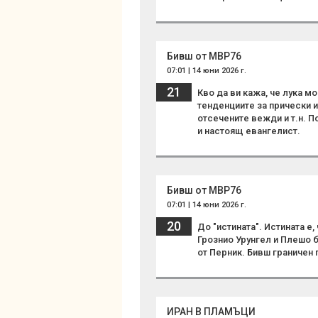
Бивш от МВР76
07:01 | 14 юни 2026 г.
21
Кво да ви кажа, че лука м
тенденциите за прически и
отсечените вежди и т.н. П
и настоящ евангелист.
Бивш от МВР76
07:01 | 14 юни 2026 г.
20
До "истината". Истината е
Грознио Урунгел и Плешо 
от Перник. Бивш граничен 
ИРАН В ПЛАМЪЦИ