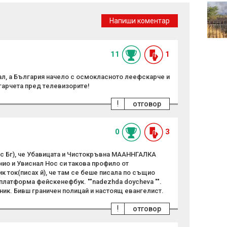
Централна прогноза
Напиши коментар
11
1
ал, а България начело с осмокласното леефскарче и
арчета пред телевизорите!
!
отговор
0
3
Бг), че Убавицата и Чистокръвна МААННГАЛКА
ио и Увиснал Нос си такова профило от
к ток(писах й), че там се беше писала по същио
а платформа фейскенефбук. ""nadezhda doycheva "".
ник. Бивш граничен полицай и настоящ евангелист.
!
отговор