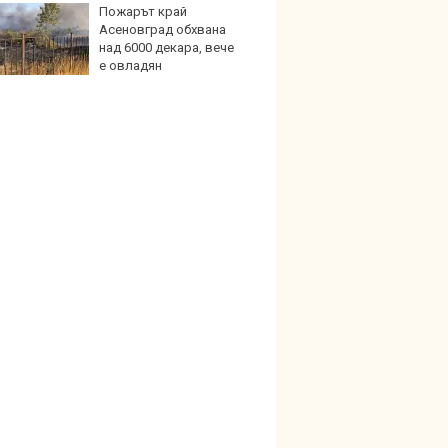
Пожарът край
Кой гу
Асеновград обхвана
нашес
над 6000 декара, вече
китай
е овладян