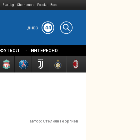
Start.bg
Chernomore
Posoka
Boec
44
ДНЕС
 ФУТБОЛ
ИНТЕРЕСНО
автор:
Стелиян Георгиев