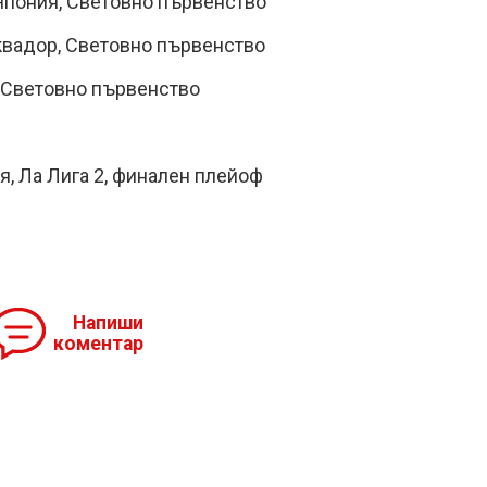
Япония, Световно първенство
квадор, Световно първенство
, Световно първенство
я, Ла Лига 2, финален плейоф
Напиши
коментар