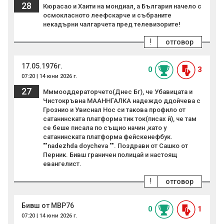
28
Кюрасао и Хаити на мондиал, а България начело с
осмокласното леефскарче и събраните
некадърни чалгарчета пред телевизорите!
!
отговор
17.05.1976г.
0
3
07:20 | 14 юни 2026 г.
27
Мммооддераторчето(Днес Бг), че Убавицата и
Чистокръвна МААННГАЛКА надеждо ддойчева с
Грознио и Увиснал Нос си такова профило от
сатанинската платформа тик ток(писах й), че там
се беше писала по същио начин ,като у
сатанинската платформа фейскенефбук.
""nadezhda doycheva "". Поздрави от Сашко от
Перник. Бивш граничен полицай и настоящ
евангелист.
!
отговор
Бивш от МВР76
0
1
07:20 | 14 юни 2026 г.