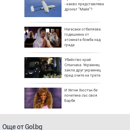
е очаква
- какво представлява
густ
дронът "Майя"?
упкави
Нагасаки отбелязва
 с вино
годишнина от
атомната бомба над
града
Убийство край
на
Слънчака: Украинец
анира ли
закла друг украинец
ване на
пред очите на трети
зодии се
И Уитни Хюстън бе
ично до
почетена със своя
г.
Барби
се полз
Още от Gol.bg