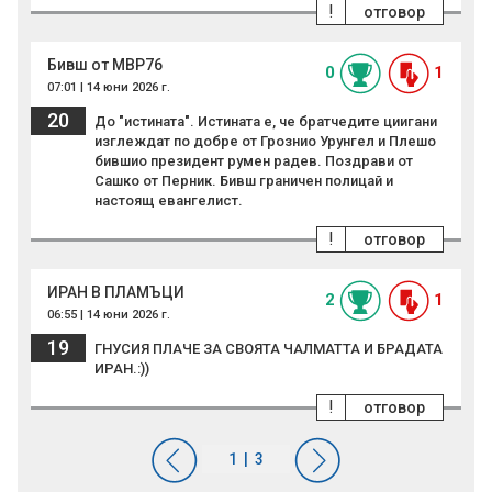
!
отговор
Бивш от МВР76
0
1
07:01 | 14 юни 2026 г.
20
До "истината". Истината е, че братчедите циигани
изглеждат по добре от Грознио Урунгел и Плешо
бившио президент румен радев. Поздрави от
Сашко от Перник. Бивш граничен полицай и
настоящ евангелист.
!
отговор
ИРАН В ПЛАМЪЦИ
2
1
06:55 | 14 юни 2026 г.
19
ГНУСИЯ ПЛАЧЕ ЗА СВОЯТА ЧАЛМАТТА И БРАДАТА
ИРАН.:))
!
отговор