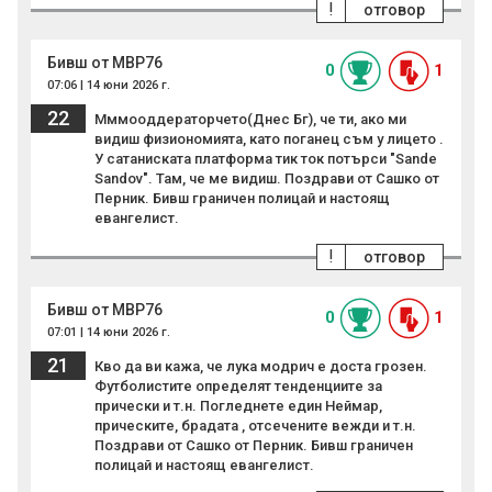
!
отговор
Бивш от МВР76
0
1
07:06 | 14 юни 2026 г.
22
Мммооддераторчето(Днес Бг), че ти, ако ми
видиш физиономията, като поганец съм у лицето .
У сатаниската платформа тик ток потърси "Sande
Sandov". Там, че ме видиш. Поздрави от Сашко от
Перник. Бивш граничен полицай и настоящ
евангелист.
!
отговор
Бивш от МВР76
0
1
07:01 | 14 юни 2026 г.
21
Кво да ви кажа, че лука модрич е доста грозен.
Футболистите определят тенденциите за
прически и т.н. Погледнете един Неймар,
прическите, брадата , отсечените вежди и т.н.
Поздрави от Сашко от Перник. Бивш граничен
полицай и настоящ евангелист.