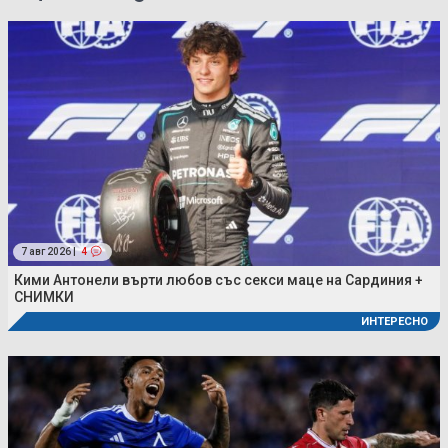
7 авг 2026 |
4
Кими Антонели върти любов със секси маце на Сардиния +
СНИМКИ
ИНТЕРЕСНО