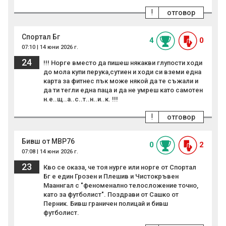
!
отговор
Спортал Бг
4
0
07:10 | 14 юни 2026 г.
24
!!! Норге вместо да пишеш някакви глупости ходи
до мола купи перука,сутиен и ходи си вземи една
карта за фитнес пък може някой да те съжали и
да ти тегли една паца и да не умреш като самотен
н.е..щ..а..с..т..н..и..к. !!!
!
отговор
Бивш от МВР76
0
2
07:08 | 14 юни 2026 г.
23
Кво се оказа, че тоя нурге или норге от Спортал
Бг е един Грозен и Плешив и Чистокръвен
Мааннгал с "феноменално телосложение точно,
като за футболист". Поздрави от Сашко от
Перник. Бивш граничен полицай и бивш
футболист.