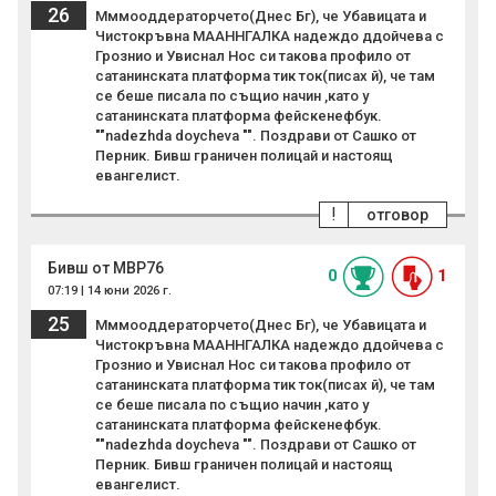
26
Мммооддераторчето(Днес Бг), че Убавицата и
Чистокръвна МААННГАЛКА надеждо ддойчева с
Грознио и Увиснал Нос си такова профило от
сатанинската платформа тик ток(писах й), че там
се беше писала по същио начин ,като у
сатанинската платформа фейскенефбук.
""nadezhda doycheva "". Поздрави от Сашко от
Перник. Бивш граничен полицай и настоящ
евангелист.
!
отговор
Бивш от МВР76
0
1
07:19 | 14 юни 2026 г.
25
Мммооддераторчето(Днес Бг), че Убавицата и
Чистокръвна МААННГАЛКА надеждо ддойчева с
Грознио и Увиснал Нос си такова профило от
сатанинската платформа тик ток(писах й), че там
се беше писала по същио начин ,като у
сатанинската платформа фейскенефбук.
""nadezhda doycheva "". Поздрави от Сашко от
Перник. Бивш граничен полицай и настоящ
евангелист.