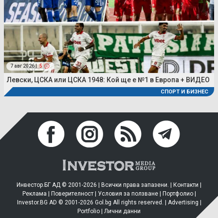
7 авг 2026 |
5
Левски, ЦСКА или ЦСКА 1948: Кой ще е №1 в Европа + ВИДЕО
СПОРТ И БИЗНЕС
Инвестор.БГ АД © 2001-2026 | Всички права запазени. |
Контакти
|
Реклама
|
Поверителност
|
Условия за ползване
|
Портфолио
|
Investor.BG AD © 2001-2026 Gol.bg All rights reserved. |
Advertising
|
Portfolio
|
Лични данни