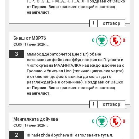
Г..Р..О..З..Е..Н М..А..Н..Г..А..Л. Поздрави от Сашко
от Перник. Бивш граничен полицай и настоящ
евангелист.
!
отговор
Бивш от МВР76
0
0
03:05 | 17 юни 2026 г.
3
Мммооддераторчето(Днес Бг) обаче
сатанинскио фейскенефбук профил на Гнусната и
Чистокръвна МААННГАЛКА надеждо ддойчева с
Грознио и Увиснал Нос (типично цииганска черта)
е отключен дефакто всички да могат да го
разглеждат(не е ограничен). Поздрави от Сашко
от Перник. Бивш граничен полицай и настоящ
евангелист.
!
отговор
Мангалката дойчева
0
0
03:03 | 17 юни 2026 г.
2
!!! nadezhda doycheva !!! Използвайте гугъл.