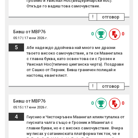
Грознио и Увиснал Нос(вещеричарски нос).
Откъде го вадиш това самочувствие.
!
отговор
Бивш от МВР76
0
0
05:17 | 17 юни 2026 г.
5
Абе надеждо ддойчева най много ме дразни
твоето високо самочувствие, а ти си Мааннгалка
с главна буква, като освен това си с Грозен и
Увиснал Нос(типично цииганска черта). Поздрави
от Сашко от Перник. Бивш граничен полицай и
настоящ евангелист.
!
отговор
Бивш от МВР76
0
0
05:15 | 17 юни 2026 г.
4
Гнуснио и Чистокръвен Мааннгал илиян тупалка от
гнусната чалга също е Грозник и Мааннгал с
главни букви, но е с високо самочувствие. Вчера
му писах у сатанинската платформа тик ток, че е