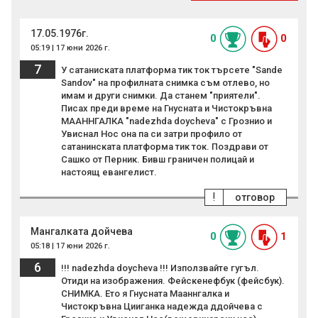
17.05.1976г.
0
0
05:19 | 17 юни 2026 г.
7
У сатаниската платформа тик ток търсете "Sande
Sandov" на профилната снимка съм отлево, но
имам и други снимки. Да станем "приятели".
Писах преди време на Гнусната и Чистокръвна
МААННГАЛКА "nadezhda doycheva" с Грознио и
Увиснал Нос она па си затри профило от
сатанинската платформа тик ток. Поздрави от
Сашко от Перник. Бивш граничен полицай и
настоящ евангелист.
!
отговор
Мангалката дойчева
0
1
05:18 | 17 юни 2026 г.
6
!!! nadezhda doycheva !!! Използвайте гугъл.
Отиди на изображения. Фейскенефбук (фейсбук).
СНИМКА. Ето я Гнусната Мааннгалка и
Чистокръвна Цииганка надежда ддойчева с