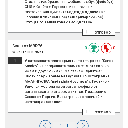
Отиди на изображения. Фейскенефбук (фейсбук).
СНИМКА. Ето я Гнусната Мааннгалка и
Чистокръвна Цииганка надежда ддойчева с
Грознио и Увиснал Нос(вещеричарски нос).
Откъде го вадиш това самочувствие.
!
отговор
Бивш от МВР76
0
0
03:02 | 17 юни 2026 г.
1
У сатаниската платформа тик ток търсете "Sande
Sandov" на профилната снимка съм отлево, но
имам и други снимки. Да станем "приятели".
Писах преди време на Гнусната и Чистокръвна
МААННГАЛКА "nadezhda doycheva" с Грознио и
Увиснал Нос она па си затри профило от
сатанинската платформа тик ток. Поздрави от
Сашко от Перник. Бивш граничен полицай и
настоящ евангелист.
!
отговор