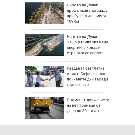
лнени
Нивото на Дунав
йма и
продължава да спада,
при Русе стигна минус
109 см
а езика
Нивото на Дунав:
Защо в България няма
им в
енергийна криза и
страната се справя
по-добре от другите?
а тества
Раздават безплатна
о страна
вода в София и през
почивните дни заради
ват САЩ
горещините
утрин" на
Променят движението
0 часа:
на пет трамвая от
ите нощи
днес до 30 август
-чести в