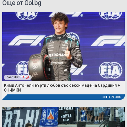
Още от Gol.bg
7 авг 2026 |
1
Кими Антонели върти любов със секси маце на Сардиния +
СНИМКИ
ИНТЕРЕСНО