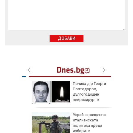
ДОБАВИ
 с
Почина д-р Георги
ия:
Поптодоров,
" поема
дългогодишен
е
неврохирург в
"Пирогов"
и
Украйна разцепва
иция" по
италианската
д
политика преди
со,
изборите