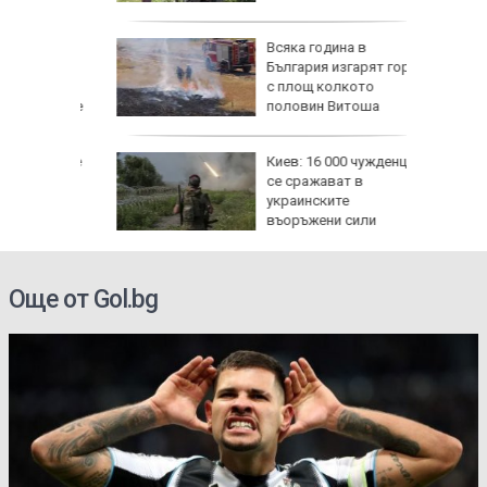
и:
Всяка година в
Банско
България изгарят гори
с площ колкото
прежение
половин Витоша
бвинение
Киев: 16 000 чужденци
ректор
се сражават в
украинските
въоръжени сили
Още от Gol.bg