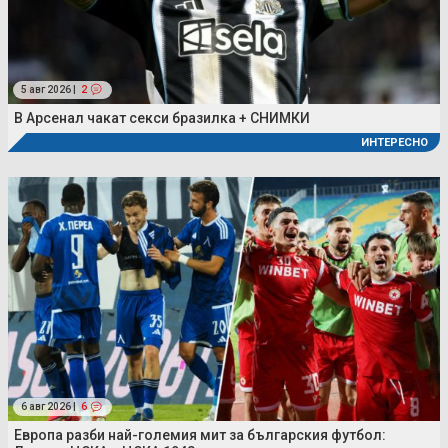
5 авг 2026 |
2
В Арсенал чакат секси бразилка + СНИМКИ
ИНТЕРЕСНО
6 авг 2026 |
6
Европа разби най-големия мит за българския футбол: