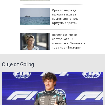
я
Иран планира да
наложи такси за
преминаване през
Ормузкия проток
0 мъртви
Весела Лечева за
световната ни
 стълб
шампионка: Запомнете
това име - Виктория
Ангелова!
Още от Gol.bg