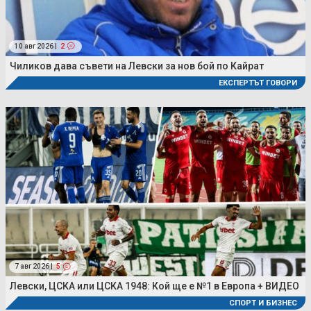
10 авг 2026 |
2
Чиликов дава съвети на Левски за нов бой по Кайрат
ЕКСПЕРТЪТ ГОВОРИ
7 авг 2026 |
5
Левски, ЦСКА или ЦСКА 1948: Кой ще е №1 в Европа + ВИДЕО
СПОРТ И БИЗНЕС