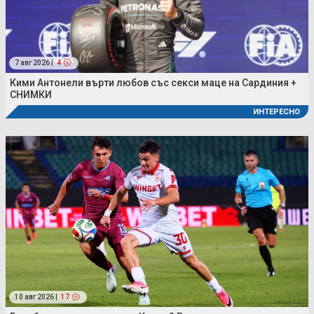
7 авг 2026 |
4
Кими Антонели върти любов със секси маце на Сардиния +
СНИМКИ
ИНТЕРЕСНО
10 авг 2026 |
17