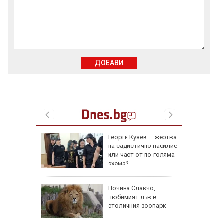
ДОБАВИ
де 21
Георги Кузев – жертва
йните
на садистично насилие
АЩ да
или част от по-голяма
схема?
ве
Почина Славчо,
и
любимият лъв в
фантино
столичния зоопарк
тавка