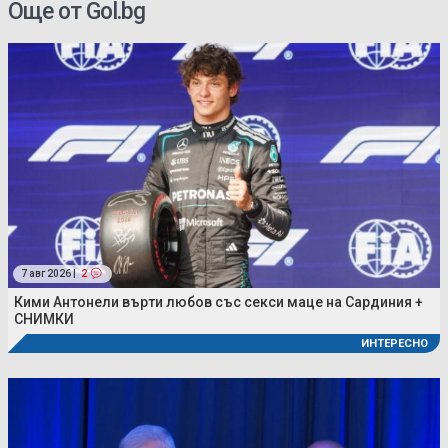
Още от Gol.bg
7 авг 2026 |
2
Кими Антонели върти любов със секси маце на Сардиния +
СНИМКИ
ИНТЕРЕСНО