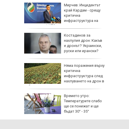
Мирчев: Инцидентът
край Кардам - срещу
ят на
критична
ртин
инфраструктура на
държава от НАТО
ните
Костадинов за
 Ще
нахлулия дрон: Какъв
стоките?
е дронът? Украински,
руски или ирански?
а до
Няма поражения върху
о търсят
критична
инфраструктура след
 салони
нахлуването на дрон в
небето ни
ът на
Времето утро:
Заловили
Температурите слабо
ените се
ще се понижат и ще
тите"
бъдат 30° - 35°