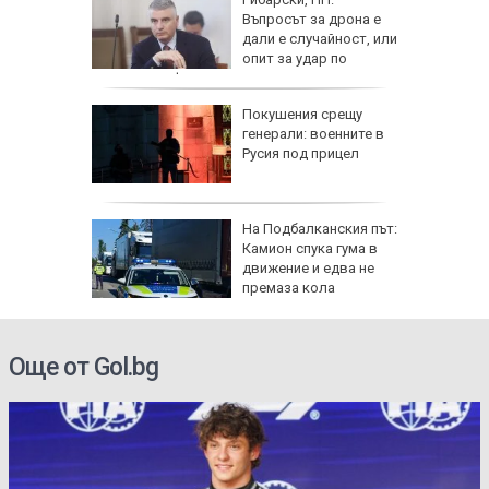
ия,
Въпросът за дрона е
достигне
дали е случайност, или
)
опит за удар по
критична инфраструктура
рки по
Покушения срещу
наха
генерали: военните в
 и
Русия под прицел
офьори
ще в
На Подбалканския път:
валът на
Камион спука гума в
ристол
движение и едва не
премаза кола
Още от Gol.bg