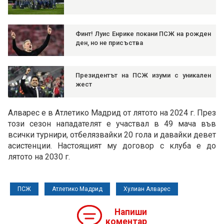
Финт! Луис Енрике покани ПСЖ на рожден
ден, но не присъства
Президентът на ПСЖ изуми с уникален
жест
Алварес е в Атлетико Мадрид от лятото на 2024 г. През
този сезон нападателят е участвал в 49 мача във
всички турнири, отбелязвайки 20 гола и давайки девет
асистенции. Настоящият му договор с клуба е до
лятото на 2030 г.
ПСЖ
Атлетико Мадрид
Хулиан Алварес
Напиши
коментар