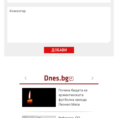
ДОБАВИ
адев ни
Почина бащата на
рокси
аржентинската
Русия и
футболна звезда
Лионел Меси
лфин"
Рибарски, ПП: