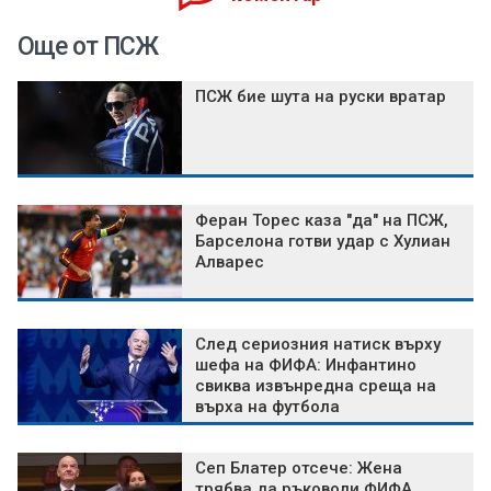
Още от ПСЖ
ПСЖ бие шута на руски вратар
Феран Торес каза "да" на ПСЖ,
Барселона готви удар с Хулиан
Алварес
След сериозния натиск върху
шефа на ФИФА: Инфантино
свиква извънредна среща на
върха на футбола
Сеп Блатер отсече: Жена
трябва да ръководи ФИФА