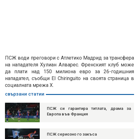
ПСЖ води преговори с Атлетико Мадрид за трансфера
на нападателя Хулиан Алварес. Френският клуб може
да плати над 150 милиона евро за 26-годишния
нападател, съобщи El Chiringuito на своята страница в
социалната мрежа X.
свързани статии
ПСЖ си гарантира титлата, драма за
Европа във Франция
ПСЖ сериозно го закъса