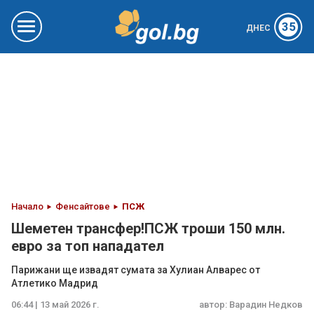
35
ДНЕС
Начало
Фенсайтове
ПСЖ
Шеметен трансфер!ПСЖ троши 150 млн.
евро за топ нападател
Парижани ще извадят сумата за Хулиан Алварес от
Атлетико Мадрид
06:44 | 13 май 2026 г.
автор:
Варадин Недков