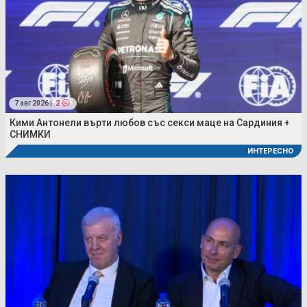
7 авг 2026 |
2
Кими Антонели върти любов със секси маце на Сардиния +
СНИМКИ
ИНТЕРЕСНО