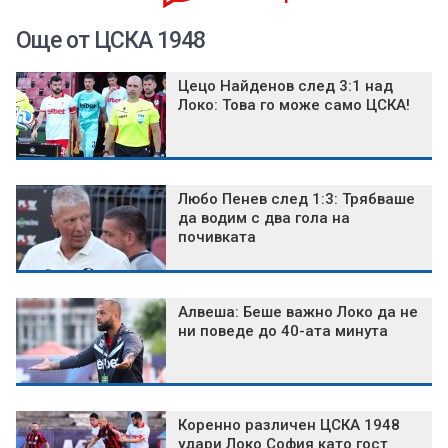
Още от ЦСКА 1948
Цецо Найденов след 3:1 над
Локо: Това го може само ЦСКА!
Любо Пенев след 1:3: Трябваше
да водим с два гола на
почивката
Алвеша: Беше важно Локо да не
ни поведе до 40-ата минута
Коренно различен ЦСКА 1948
удари Локо София като гост