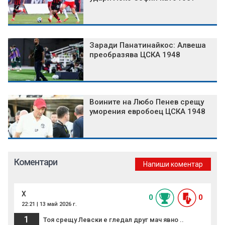
Заради Панатинайкос: Алвеша
преобразява ЦСКА 1948
Воините на Любо Пенев срещу
уморения евробоец ЦСКА 1948
Коментари
Напиши коментар
Х
0
0
22:21 | 13 май 2026 г.
1
Тоя срещу Левски е гледал друг мач явно ..