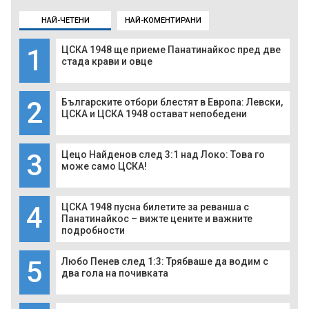
НАЙ-ЧЕТЕНИ
НАЙ-КОМЕНТИРАНИ
1
ЦСКА 1948 ще приеме Панатинайкос пред две
стада крави и овце
2
Българските отбори блестят в Европа: Левски,
ЦСКА и ЦСКА 1948 остават непобедени
3
Цецо Найденов след 3:1 над Локо: Това го
може само ЦСКА!
4
ЦСКА 1948 пусна билетите за реванша с
Панатинайкос – вижте цените и важните
подробности
5
Любо Пенев след 1:3: Трябваше да водим с
два гола на почивката