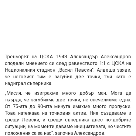
Треньорът на ЦСКА 1948 Александър Александров
сподели мнението си след равенството 1:1 с ЦСКА на
Националния стадион „Васил Левски“. Алвеша заяви,
че неговият тим е загубил две точки, тъй като е
надиграл съперника.
„Мисля, че изиграхме много добър мач. Мога да
твърдя, че загубихме две точки, не спечелихме една.
От 75-ата до 90-ата минута имахме много пропуски.
Това натежава на точковия актив. Ние създаваме и
срещу Левски, и срещу съперника днес по-добрите
ситуации, на моменти даваме инициативата, но чистите
положения са за нас“, започна Александров.