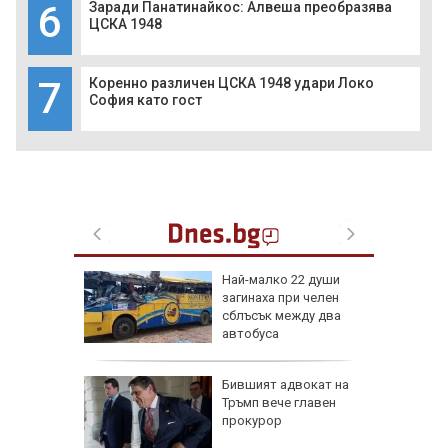
6
Заради Панатинайкос: Алвеша преобразява
ЦСКА 1948
7
Коренно различен ЦСКА 1948 удари Локо
София като гост
гария
Най-малко 22 души
загинаха при челен
дрон
сблъсък между два
автобуса
 нови
Бившият адвокат на
Тръмп вече главен
а
прокурор
ток