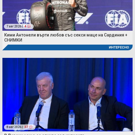
7 авг 2026 |
4
Кими Антонели върти любов със секси маце на Сардиния +
СНИМКИ
ИНТЕРЕСНО
8 авг 2026 |
37