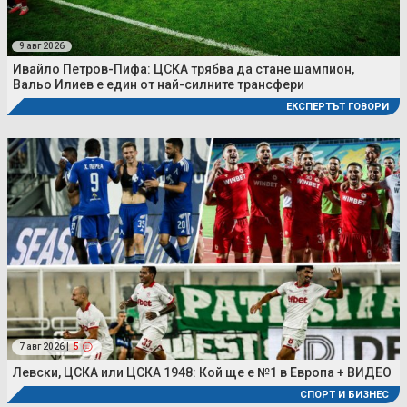
9 авг 2026
Ивайло Петров-Пифа: ЦСКА трябва да стане шампион,
Вальо Илиев е един от най-силните трансфери
ЕКСПЕРТЪТ ГОВОРИ
7 авг 2026 |
5
Левски, ЦСКА или ЦСКА 1948: Кой ще е №1 в Европа + ВИДЕО
СПОРТ И БИЗНЕС