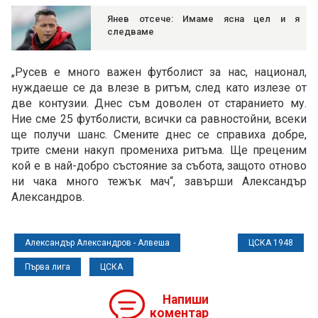
Янев отсече: Имаме ясна цел и я
следваме
„Русев е много важен футболист за нас, национал,
нуждаеше се да влезе в ритъм, след като излезе от
две контузии. Днес съм доволен от старанието му.
Ние сме 25 футболисти, всички са равностойни, всеки
ще получи шанс. Смените днес се справиха добре,
трите смени накуп промениха ритъма. Ще преценим
кой е в най-добро състояние за събота, защото отново
ни чака много тежък мач“, завърши Александър
Александров.
Александър Александров - Алвеша
ЦСКА 1948
Първа лига
ЦСКА
Напиши
коментар