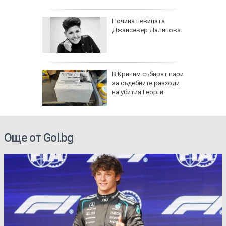
-ма
Почина певицата
Джансевер Далипова
между
в Нигер
се полз
ляза 81
В Кричим събират пари
омната
за съдебните разходи
ка
на убития Георги
Още от Gol.bg