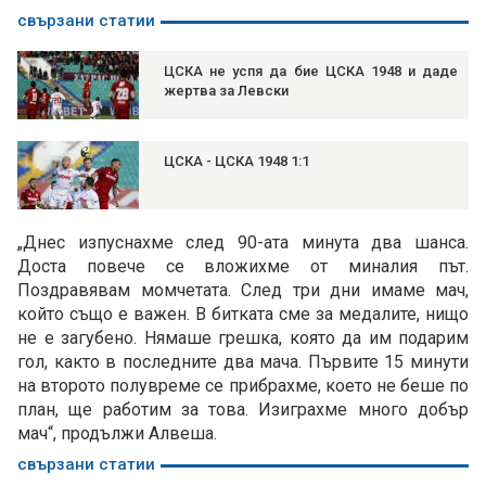
свързани статии
ЦСКА не успя да бие ЦСКА 1948 и даде
жертва за Левски
ЦСКА - ЦСКА 1948 1:1
„Днес изпуснахме след 90-ата минута два шанса.
Доста повече се вложихме от миналия път.
Поздравявам момчетата. След три дни имаме мач,
който също е важен. В битката сме за медалите, нищо
не е загубено. Нямаше грешка, която да им подарим
гол, както в последните два мача. Първите 15 минути
на второто полувреме се прибрахме, което не беше по
план, ще работим за това. Изиграхме много добър
мач“, продължи Алвеша.
свързани статии