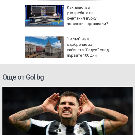
Как действа
по
употребата на
ища
фентанил върху
ан
човешкия организъм?
щини:
“Галъп”: 42%
 сянка
одобрение за
те
кабинета "Радев" след
първите 100 дни
управление
Още от Gol.bg