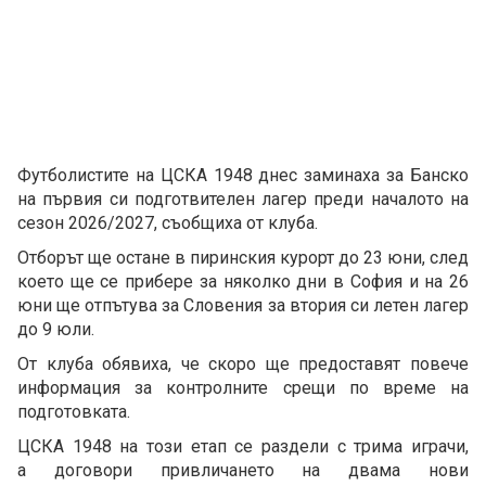
Футболистите на ЦСКА 1948 днес заминаха за Банско
на първия си подготвителен лагер преди началото на
сезон 2026/2027, съобщиха от клуба.
Отборът ще остане в пиринския курорт до 23 юни, след
което ще се прибере за няколко дни в София и на 26
юни ще отпътува за Словения за втория си летен лагер
до 9 юли.
От клуба обявиха, че скоро ще предоставят повече
информация за контролните срещи по време на
подготовката.
ЦСКА 1948 на този етап се раздели с трима играчи,
а договори привличането на двама нови