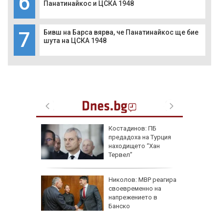
6
Панатинайкос и ЦСКА 1948
7
Бивш на Барса вярва, че Панатинайкос ще бие
шута на ЦСКА 1948
ична
Костадинов: ПБ
ърши с
предадоха на Турция
рофа
находището “Хан
потамо
Тервел”
е
Николов: МВР реагира
ра
своевременно на
ители на
напрежението в
Банско