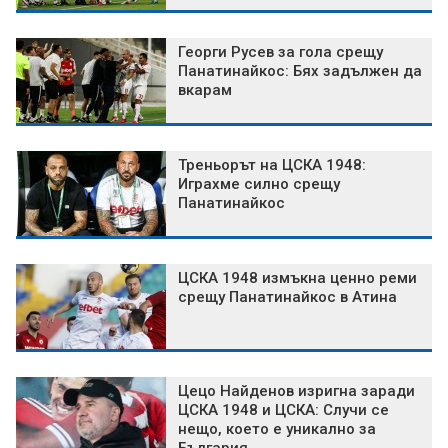
Георги Русев за гола срещу
Панатинайкос: Бях задължен да
вкарам
Треньорът на ЦСКА 1948:
Играхме силно срещу
Панатинайкос
ЦСКА 1948 измъкна ценно реми
срещу Панатинайкос в Атина
Цецо Найденов изригна заради
ЦСКА 1948 и ЦСКА: Случи се
нещо, което е уникално за