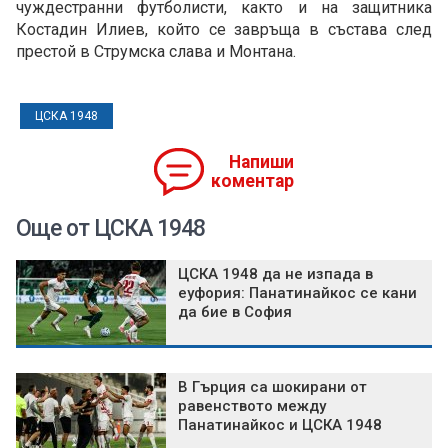
чуждестранни футболисти, както и на защитника
Костадин Илиев, който се завръща в състава след
престой в Струмска слава и Монтана.
ЦСКА 1948
Напиши
коментар
Още от ЦСКА 1948
ЦСКА 1948 да не изпада в
еуфория: Панатинайкос се кани
да бие в София
В Гърция са шокирани от
равенството между
Панатинайкос и ЦСКА 1948