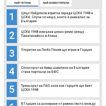
НАЙ-ЧЕТЕНИ
НАЙ-КОМЕНТИРАНИ
1
Цецо Найденов изригна заради ЦСКА 1948 и
ЦСКА: Случи се нещо, което е уникално за
България
2
ЦСКА 1948 измъкна ценно реми срещу
Панатинайкос в Атина
3
Откритие на Любо Пенев ще играе в Гърция
4
Спонсорът на бивш шампион на България
стана партньор на БФС
5
Треньорът на ПАО каза как гърците ще бият
ЦСКА 1948
В Гърция са шокирани от равенството между