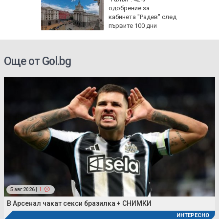
 сянка
одобрение за
те
кабинета "Радев" след
първите 100 дни
управление
Още от Gol.bg
5 авг 2026 |
1
В Арсенал чакат секси бразилка + СНИМКИ
ИНТЕРЕСНО