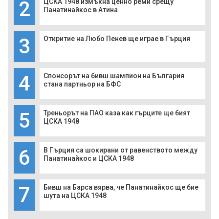
2
ЦСКА 1948 измъкна ценно реми срещу
Панатинайкос в Атина
3
Откритие на Любо Пенев ще играе в Гърция
4
Спонсорът на бивш шампион на България
стана партньор на БФС
5
Треньорът на ПАО каза как гърците ще бият
ЦСКА 1948
6
В Гърция са шокирани от равенството между
Панатинайкос и ЦСКА 1948
7
Бивш на Барса вярва, че Панатинайкос ще бие
шута на ЦСКА 1948