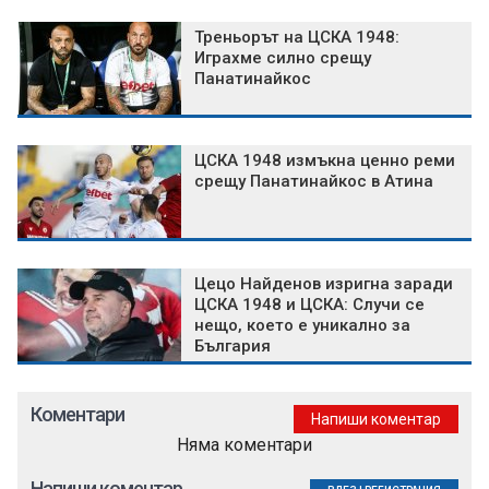
Треньорът на ЦСКА 1948:
Играхме силно срещу
Панатинайкос
ЦСКА 1948 измъкна ценно реми
срещу Панатинайкос в Атина
Цецо Найденов изригна заради
ЦСКА 1948 и ЦСКА: Случи се
нещо, което е уникално за
България
Коментари
Напиши коментар
Няма коментари
Напиши коментар