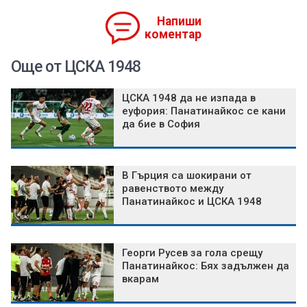
Напиши
коментар
Още от ЦСКА 1948
ЦСКА 1948 да не изпада в
еуфория: Панатинайкос се кани
да бие в София
В Гърция са шокирани от
равенството между
Панатинайкос и ЦСКА 1948
Георги Русев за гола срещу
Панатинайкос: Бях задължен да
вкарам