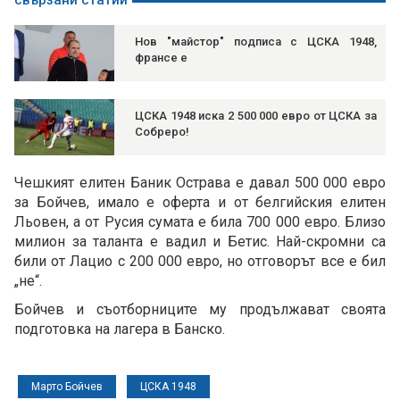
свързани статии
Нов "майстор" подписа с ЦСКА 1948,
франсе е
ЦСКА 1948 иска 2 500 000 евро от ЦСКА за
Собреро!
Чешкият елитен Баник Острава е давал 500 000 евро
за Бойчев, имало е оферта и от белгийския елитен
Льовен, а от Русия сумата е била 700 000 евро. Близо
милион за таланта е вадил и Бетис. Най-скромни са
били от Лацио с 200 000 евро, но отговорът все е бил
„не“.
Бойчев и съотборниците му продължават своята
подготовка на лагера в Банско.
Марто Бойчев
ЦСКА 1948