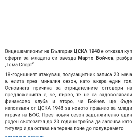
Вицешампионът на България
ЦСКА 1948
е отказал куп
оферти за младата си звезда
Марто Бойчев
, разбра
„Тема Спорт“.
18-годишният атакуващ полузащитник записа 23 мача
в елита през миналия сезон, като вкара един гол.
Основната причина за отрицателните отговори на
предложенията е, че, първо, те не са задоволявали
финансово клуба и второ, че Бойчев ще бъде
използван от ЦСКА 1948 за новото правило за млади
играчи на БФС. През новия сезон задължително един
роден състезател до 23 години трябва да започва като
титуляр и да остава на терена поне до полувремето.