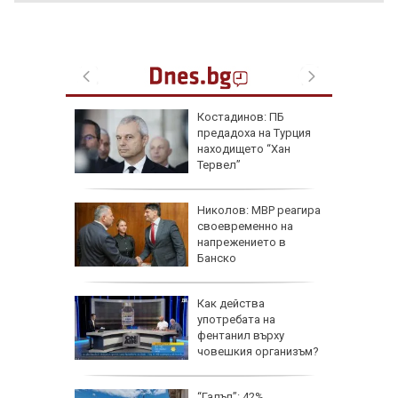
ична
Костадинов: ПБ
ърши с
предадоха на Турция
рофа
находището “Хан
потамо
Тервел”
е
Николов: МВР реагира
ра
своевременно на
ители на
напрежението в
Банско
Как действа
по
употребата на
ища
фентанил върху
ан
човешкия организъм?
щини:
“Галъп”: 42%