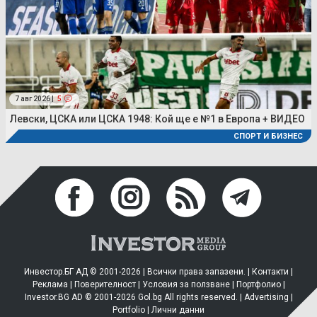
7 авг 2026 |
5
Левски, ЦСКА или ЦСКА 1948: Кой ще е №1 в Европа + ВИДЕО
СПОРТ И БИЗНЕС
Инвестор.БГ АД © 2001-2026 | Всички права запазени. |
Контакти
|
Реклама
|
Поверителност
|
Условия за ползване
|
Портфолио
|
Investor.BG AD © 2001-2026 Gol.bg All rights reserved. |
Advertising
|
Portfolio
|
Лични данни