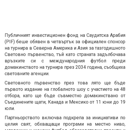
Публичният инвестиционен фонд на Саудитска Арабия
(PIF) беше обявен в четвъртък за официален спонсор
на турнира в Северна Америка и Азия за тазгодишното
Световно първенство, тъй като страната задълбочава
връзките си с международния футбол преди
домакинството на турнира през 2034 година, съобщиха
световните агенции.
Световното първенство през това лято ще бъде
първото издание на глобалното шоу с участието на 48
отбора, като ще бъде съвместно домакинствано от
Съединените щати, Канада и Мексико от 11 юни до 19
юли.
Партньорството включва подкрепа за инициативи по
целия свят, обхващащи програми на местно ниво,