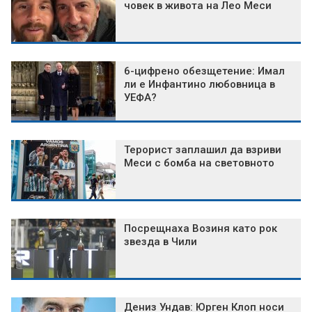
човек в живота на Лео Меси
6-цифрено обезщетение: Имал
ли е Инфантино любовница в
УЕФА?
Терорист заплашил да взриви
Меси с бомба на световното
Посрещнаха Возиня като рок
звезда в Чили
Дениз Ундав: Юрген Клоп носи