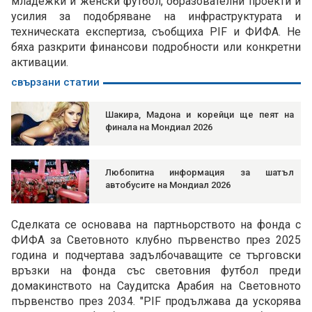
младежки и женски футбол, образователни проекти и
усилия за подобряване на инфраструктурата и
техническата експертиза, съобщиха PIF и ФИФА. Не
бяха разкрити финансови подробности или конкретни
активации.
свързани статии
Шакира, Мадона и корейци ще пеят на
финала на Мондиал 2026
Любопитна информация за шатъл
автобусите на Мондиал 2026
Сделката се основава на партньорството на фонда с
ФИФА за Световното клубно първенство през 2025
година и подчертава задълбочаващите се търговски
връзки на фонда със световния футбол преди
домакинството на Саудитска Арабия на Световното
първенство през 2034. "PIF продължава да ускорява