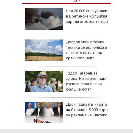
она край
Над 20 000 евакуирани
дентът
в Британска Колумбия
а
заради огромен пожар
ари в
Доброволци и тежка
са след
техника се включиха в
(СНИМКИ)
гасенето на пожара
край Бобошево
се полз
ощи в
Тодор Тагарев за
стяват,
дрона: Не изключвам
айте
руска операция под
фалшив флаг
падна от
Дрон падна и в нивата
ронто
на Стоянов: 5 000 евро
за реклама на Кинтекс