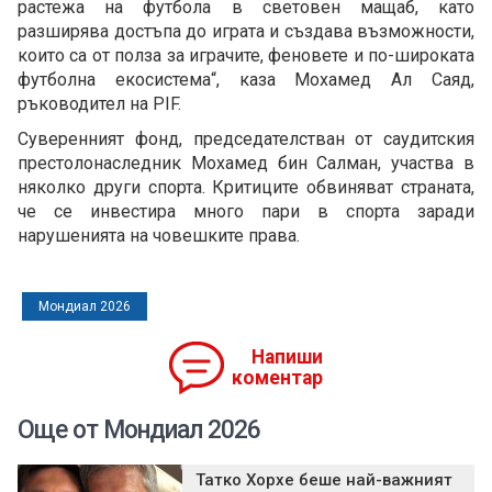
растежа на футбола в световен мащаб, като
разширява достъпа до играта и създава възможности,
които са от полза за играчите, феновете и по-широката
футболна екосистема“, каза Мохамед Ал Саяд,
ръководител на PIF.
Суверенният фонд, председателстван от саудитския
престолонаследник Мохамед бин Салман, участва в
няколко други спорта. Критиците обвиняват страната,
че се инвестира много пари в спорта заради
нарушенията на човешките права.
Мондиал 2026
Напиши
коментар
Още от Мондиал 2026
Татко Хорхе беше най-важният