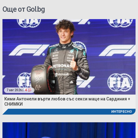
Още от Gol.bg
7 авг 2026 |
4
Кими Антонели върти любов със секси маце на Сардиния +
СНИМКИ
ИНТЕРЕСНО