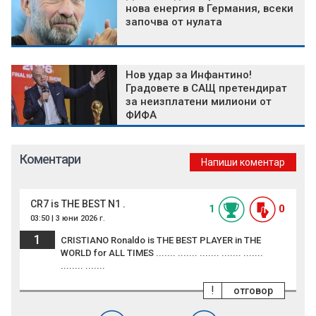
нова енергия в Германия, всеки
започва от нулата
Нов удар за Инфантино!
Градовете в САЩ претендират
за неизплатени милиони от
ФИФА
Коментари
Напиши коментар
CR7 is THE BEST N1 .
1
0
03:50 | 3 юни 2026 г.
1
CRISTIANO Ronaldo is THE BEST PLAYER in THE
WORLD for ALL TIMES ....... ....... ....... ....... .......
........ .......
!
отговор