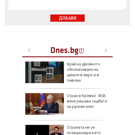
ДОБАВИ
ака по
Край на двойното
ви и
обозначаване на
иев и
цените в евро и в
левове
иск за
Страх в Кремъл: ФСБ
анжев
вече решава съдбата
 жеги в
на руския елит
дължи
Страната ни се
д с 2:0
позиционира като