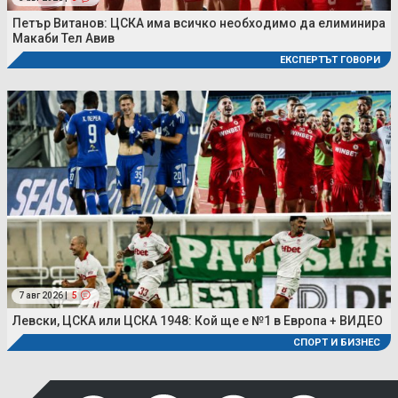
Петър Витанов: ЦСКА има всичко необходимо да елиминира
Макаби Тел Авив
ЕКСПЕРТЪТ ГОВОРИ
7 авг 2026 |
5
Левски, ЦСКА или ЦСКА 1948: Кой ще е №1 в Европа + ВИДЕО
СПОРТ И БИЗНЕС