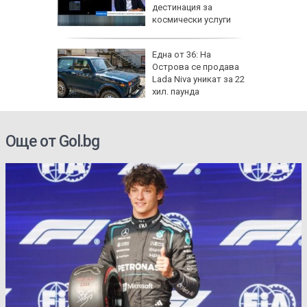
д)
дестинация за
космически услуги
ник на 8
Една от 36: На
 носи
Острова се продава
Мирон и
Lada Niva уникат за 22
 да
хил. паунда
Още от Gol.bg