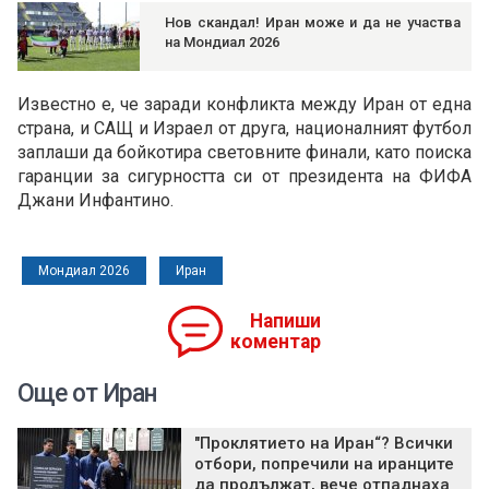
Нов скандал! Иран може и да не участва
на Мондиал 2026
Известно е, че заради конфликта между Иран от една
страна, и САЩ и Израел от друга, националният футбол
заплаши да бойкотира световните финали, като поиска
гаранции за сигурността си от президента на ФИФА
Джани Инфантино.
Мондиал 2026
Иран
Напиши
коментар
Още от Иран
"Проклятието на Иран“? Всички
отбори, попречили на иранците
да продължат, вече отпаднаха