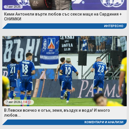
7 авг 2026
Кими Антонели върти любов със секси маце на Сардиния +
СНИМКИ
ИНТЕРЕСНО
7 авг 2026 |
14
В Левски всичко е огън, земя, въздух и вода! И много
любов...
КОМЕНТАРИ И АНАЛИЗИ