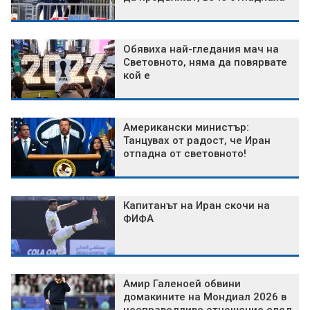
Обявиха най-гледания мач на
Световното, няма да повярвате
кой е
Американски министър:
Танцувах от радост, че Иран
отпадна от световното!
Капитанът на Иран скочи на
ФИФА
Амир Галеноей обвини
домакините на Мондиал 2026 в