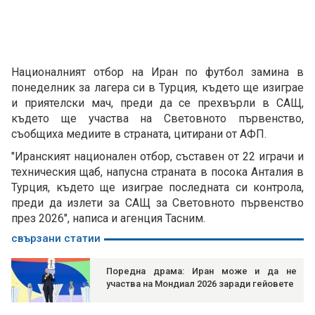
Националният отбор на Иран по футбол замина в
понеделник за лагера си в Турция, където ще изиграе
и приятелски мач, преди да се прехвърли в САЩ,
където ще участва на Световното първенство,
съобщиха медиите в страната, цитирани от АФП.
"Иранският национален отбор, съставен от 22 играчи и
техническия щаб, напусна страната в посока Анталия в
Турция, където ще изиграе последната си контрола,
преди да излети за САЩ за Световното първенство
през 2026", написа и агенция Тасним.
свързани статии
Поредна драма: Иран може и да не
участва на Мондиал 2026 заради гейовете