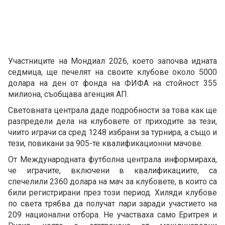
Участниците на Мондиал 2026, което започва идната
седмица, ще печелят на своите клубове около 5000
долара на ден от фонда на ФИФА на стойност 355
милиона, съобщава агенция АП.
Световната централа даде подробности за това как ще
разпредели дела на клубовете от приходите за тези,
чиито играчи са сред 1248 избрани за турнира, а също и
тези, повикани за 905-те квалификационни мачове.
От Международната футболна централа информираха,
че играчите, включени в квалификациите, са
спечелили 2360 долара на мач за клубовете, в които са
били регистрирани през този период. Хиляди клубове
по света трябва да получат пари заради участието на
209 национални отбора. Не участваха само Еритрея и