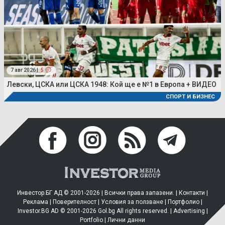
7 авг 2026 |
5
Левски, ЦСКА или ЦСКА 1948: Кой ще е №1 в Европа + ВИДЕО
СПОРТ И БИЗНЕС
Инвестор.БГ АД © 2001-2026 | Всички права запазени. |
Контакти
|
Реклама
|
Поверителност
|
Условия за ползване
|
Портфолио
|
Investor.BG AD © 2001-2026 Gol.bg All rights reserved. |
Advertising
|
Portfolio
|
Лични данни