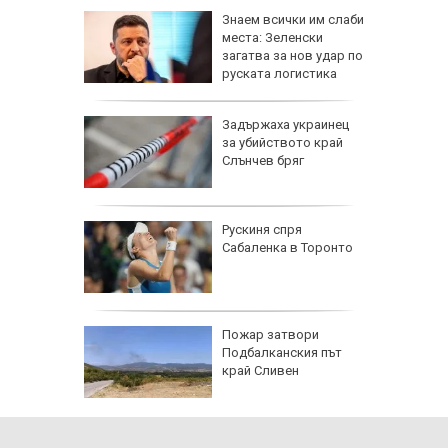
ра край
Знаем всички им слаби
раинец
места: Зеленски
ка си и
загатва за нов удар по
га
руската логистика
Задържаха украинец
ените да
за убийството край
ите си
Слънчев бряг
омикс:
Рускиня спря
 Георги
Сабаленка в Торонто
д към
щето
я
Пожар затвори
Подбалканския път
край Сливен