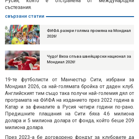
Русия, която е отстранена от международни
състезания.
свързани статии
ФИФА разкри голяма промяна на Мондиал
2026!
Чудо! Виза спъва швейцарски национал за
Мондиал 2026!
19-те футболисти от Манчестър Сити, избрани за
Мондиал 2026, са най-голямата бройка от даден клуб.
Английският тим също така получи най-големия дял от
програмата на ФИФА на изданието през 2022 година в
Катар и за финалите в Русия четири години по-рано.
Предишните плащания на Сити бяха 4.6 милиона
долара и 5 милиона долара от фонда, който беше 209
милиона долара.
През 2023-а бе договорено фондът за клубовете да