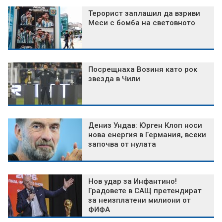
Терорист заплашил да взриви
Меси с бомба на световното
Посрещнаха Возиня като рок
звезда в Чили
Дениз Ундав: Юрген Клоп носи
нова енергия в Германия, всеки
започва от нулата
Нов удар за Инфантино!
Градовете в САЩ претендират
за неизплатени милиони от
ФИФА