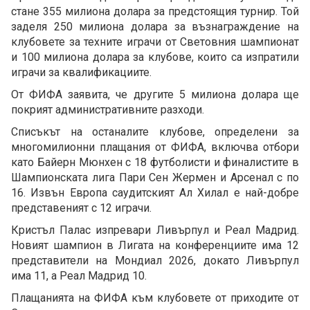
стане 355 милиона долара за предстоящия турнир. Той
заделя 250 милиона долара за възнаграждение на
клубовете за техните играчи от Световния шампионат
и 100 милиона долара за клубове, които са изпратили
играчи за квалификациите.
От ФИФА заявита, че другите 5 милиона долара ще
покрият административните разходи.
Списъкът на останалите клубове, определени за
многомилионни плащания от ФИФА, включва отбори
като Байерн Мюнхен с 18 футболисти и финалистите в
Шампионската лига Пари Сен Жермен и Арсенал с по
16. Извън Европа саудитският Ал Хилал е най-добре
представеният с 12 играчи.
Кристъл Палас изпревари Ливърпул и Реал Мадрид.
Новият шампион в Лигата на конференциите има 12
представители на Мондиал 2026, докато Ливърпул
има 11, а Реал Мадрид 10.
Плащанията на ФИФА към клубовете от приходите от