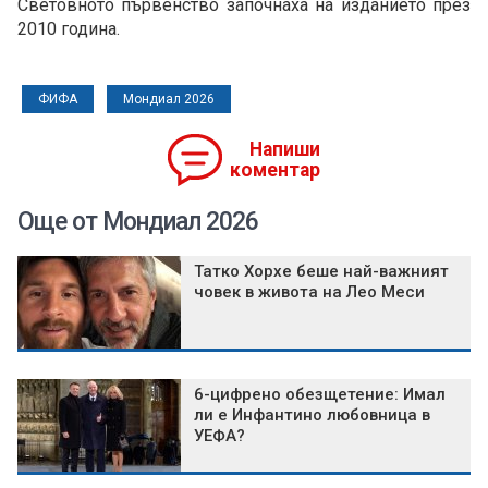
Световното първенство започнаха на изданието през
2010 година.
ФИФА
Мондиал 2026
Напиши
коментар
Още от Мондиал 2026
Татко Хорхе беше най-важният
човек в живота на Лео Меси
6-цифрено обезщетение: Имал
ли е Инфантино любовница в
УЕФА?