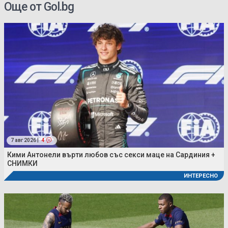
Още от Gol.bg
7 авг 2026 |
4
Кими Антонели върти любов със секси маце на Сардиния +
СНИМКИ
ИНТЕРЕСНО