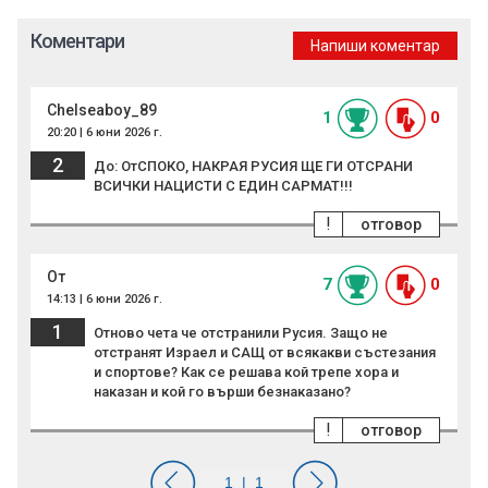
Коментари
Напиши коментар
Chelseaboy_89
1
0
20:20 | 6 юни 2026 г.
2
До: ОтСПОКО, НАКРАЯ РУСИЯ ЩЕ ГИ ОТСРАНИ
ВСИЧКИ НАЦИСТИ С ЕДИН САРМАТ!!!
!
отговор
От
7
0
14:13 | 6 юни 2026 г.
1
Отново чета че отстранили Русия. Защо не
отстранят Израел и САЩ от всякакви състезания
и спортове? Как се решава кой трепе хора и
наказан и кой го върши безнаказано?
!
отговор