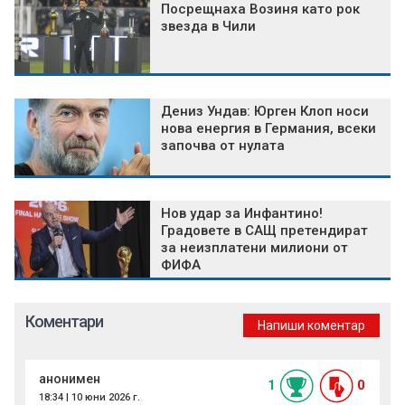
Посрещнаха Возиня като рок
звезда в Чили
Дениз Ундав: Юрген Клоп носи
нова енергия в Германия, всеки
започва от нулата
Нов удар за Инфантино!
Градовете в САЩ претендират
за неизплатени милиони от
ФИФА
Коментари
Напиши коментар
анонимен
1
0
18:34 | 10 юни 2026 г.