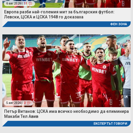
6 авг 2026 |
11
Европа разби най-големия мит за българския футбол:
Левски, ЦСКА и ЦСКА 1948 го доказаха
ФЕН ЗОНА
5 авг 2026 |
3
Петър Витанов: ЦСКА има всичко необходимо да елиминира
Макаби Тел Авив
ЕКСПЕРТЪТ ГОВОРИ