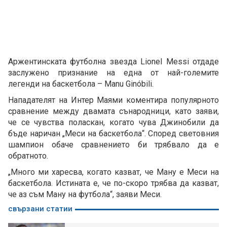
Аржентинската футболна звезда Lionel Messi отдаде
заслужено признание на една от най-големите
легенди на баскетбола – Manu Ginóbili.
Нападателят на Интер Маями коментира популярното
сравнение между двамата сънародници, като заяви,
че се чувства поласкан, когато чува Джинобили да
бъде наричан „Меси на баскетбола“. Според световния
шампион обаче сравнението би трябвало да е
обратното.
„Много ми харесва, когато казват, че Ману е Меси на
баскетбола. Истината е, че по-скоро трябва да казват,
че аз съм Ману на футбола“, заяви Меси.
свързани статии