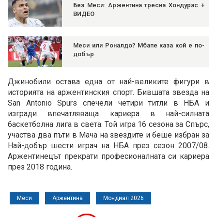
Без Меси: Аржентина тресна Хондурас +
ВИДЕО
Меси или Роналдо? Мбапе каза кой е по-
добър
Джинобили остава една от най-великите фигури в
историята на аржентинския спорт. Бившата звезда на
San Antonio Spurs спечели четири титли в НБА и
изгради впечатляваща кариера в най-силната
баскетболна лига в света. Той игра 16 сезона за Спърс,
участва два пъти в Мача на звездите и беше избран за
Най-добър шести играч на НБА през сезон 2007/08.
Аржентинецът прекрати професионалната си кариера
през 2018 година.
Меси
Аржентина
Мондиал 2026