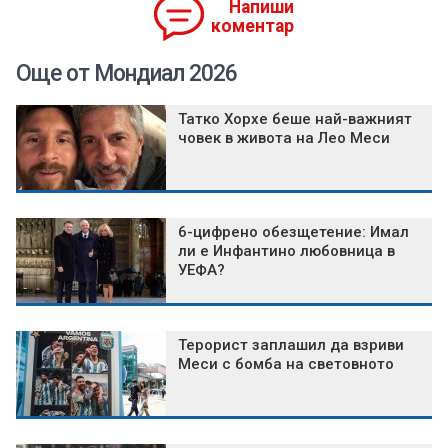
Напиши
коментар
Още от Мондиал 2026
Татко Хорхе беше най-важният
човек в живота на Лео Меси
6-цифрено обезщетение: Имал
ли е Инфантино любовница в
УЕФА?
Терорист заплашил да взриви
Меси с бомба на световното