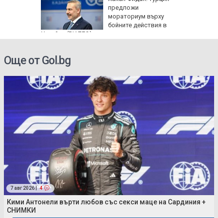
пасните
предложи
мораториум върху
бойните действия в
Украйна (ВИДЕО)
Още от Gol.bg
7 авг 2026 |
4
Кими Антонели върти любов със секси маце на Сардиния +
СНИМКИ