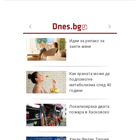
езопасно
Идеи за релакс за
рлеж
заети жени
равим,
Как храната може да
ичната
подпомогне
жбина
метаболизма след 40
години
артофи
Локализираха двата
кашкавал
пожара в Хасковско
: Как да
Хакан Фидан: Турция