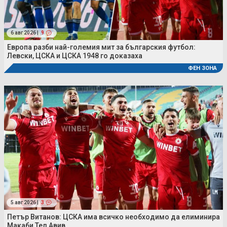
6 авг 2026 |
9
Европа разби най-големия мит за българския футбол:
Левски, ЦСКА и ЦСКА 1948 го доказаха
ФЕН ЗОНА
5 авг 2026 |
3
Петър Витанов: ЦСКА има всичко необходимо да елиминира
Макаби Тел Авив