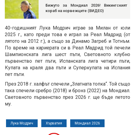
Бижуто за Мондиал 2026! Викингският
кораб на норвежците (ВИДЕО)
40-годишният Лука Модрич играе за Милан от юли
2025 г., като преди това е играл за Реал Мадрид (от
лятото на 2012 г.), а също за Динамо Загреб и Тотнъм.
По време на кариерата си в Реал Мадрид той печели
Шампионската лига шест пъти, Световното клубно
първенство пет пъти, Испанската лига четири пъти,
Купата на краля два пъти и Суперкупата на Испания
пет пъти.
През 2018 г. халфът спечели „Златната топка“. Той също
така спечели сребро (2018) и бронз (2022) на Мондиал.
Световното първенство през 2026 г. ще бъде петото
му.
Лука Модрич
Хърватия
Мондиал 2026