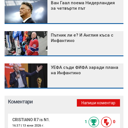
Ван Гаал поема Нидерландия
за четвърти път
Пътник ли е? И Англия къса с
Инфантино
УЕФА съди ФИФА заради плана
на Инфантино
Коментари
Напиши коментар
CRISTIANO R7 is N1.
1
0
16:37 | 13 юни 2026 г.