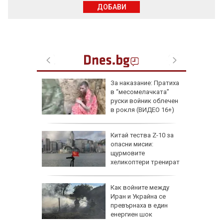
ДОБАВИ
збра
За наказание: Пратиха
I
в “месомелачката”
руски войник облечен
в рокля (ВИДЕО 16+)
еги: Как
Китай тества Z-10 за
опасни мисии:
да
щурмовите
 хората?
хеликоптери тренират
полети под радара
Как войните между
Иран и Украйна се
превърнаха в един
енергиен шок