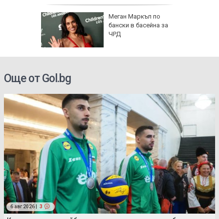
Меган Маркъл по
бански в басейна за
ЧРД
Още от Gol.bg
6 авг 2026 |
3