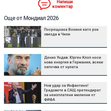
Напиши
коментар
Още от Мондиал 2026
Посрещнаха Возиня като рок
звезда в Чили
Дениз Ундав: Юрген Клоп носи
нова енергия в Германия, всеки
започва от нулата
Нов удар за Инфантино!
Градовете в САЩ претендират
за неизплатени милиони от
ФИФА