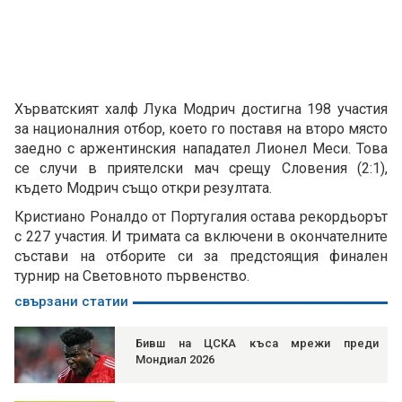
Хърватският халф Лука Модрич достигна 198 участия
за националния отбор, което го поставя на второ място
заедно с аржентинския нападател Лионел Меси. Това
се случи в приятелски мач срещу Словения (2:1),
където Модрич също откри резултата.
Кристиано Роналдо от Португалия остава рекордьорът
с 227 участия. И тримата са включени в окончателните
състави на отборите си за предстоящия финален
турнир на Световното първенство.
свързани статии
Бивш на ЦСКА къса мрежи преди
Мондиал 2026