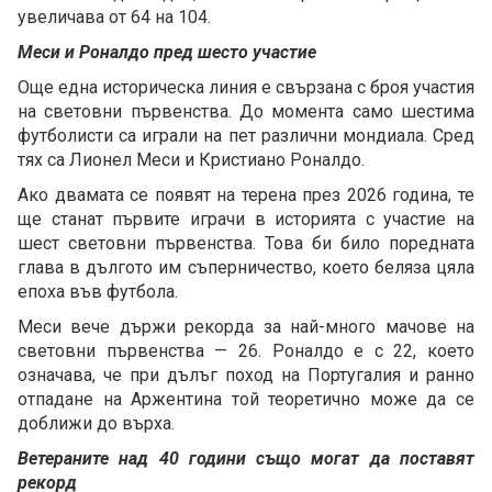
увеличава от 64 на 104.
Меси и Роналдо пред шесто участие
Още една историческа линия е свързана с броя участия
на световни първенства. До момента само шестима
футболисти са играли на пет различни мондиала. Сред
тях са Лионел Меси и Кристиано Роналдо.
Ако двамата се появят на терена през 2026 година, те
ще станат първите играчи в историята с участие на
шест световни първенства. Това би било поредната
глава в дългото им съперничество, което беляза цяла
епоха във футбола.
Меси вече държи рекорда за най-много мачове на
световни първенства — 26. Роналдо е с 22, което
означава, че при дълъг поход на Португалия и ранно
отпадане на Аржентина той теоретично може да се
доближи до върха.
Ветераните над 40 години също могат да поставят
рекорд