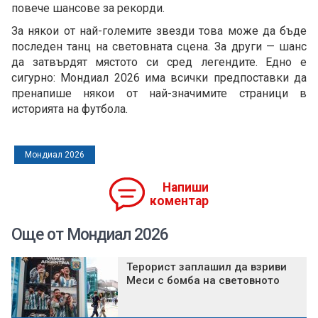
повече шансове за рекорди.
За някои от най-големите звезди това може да бъде
последен танц на световната сцена. За други — шанс
да затвърдят мястото си сред легендите. Едно е
сигурно: Мондиал 2026 има всички предпоставки да
пренапише някои от най-значимите страници в
историята на футбола.
Мондиал 2026
Напиши
коментар
Още от Мондиал 2026
Терорист заплашил да взриви
Меси с бомба на световното