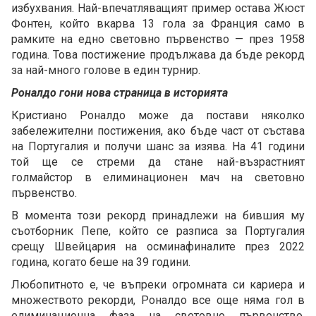
избухвания. Най-впечатляващият пример остава Жюст
Фонтен, който вкарва 13 гола за Франция само в
рамките на едно световно първенство — през 1958
година. Това постижение продължава да бъде рекорд
за най-много голове в един турнир.
Роналдо гони нова страница в историята
Кристиано Роналдо може да постави няколко
забележителни постижения, ако бъде част от състава
на Португалия и получи шанс за изява. На 41 години
той ще се стреми да стане най-възрастният
голмайстор в елиминационен мач на световно
първенство.
В момента този рекорд принадлежи на бившия му
съотборник Пепе, който се разписа за Португалия
срещу Швейцария на осминафиналите през 2022
година, когато беше на 39 години.
Любопитното е, че въпреки огромната си кариера и
множеството рекорди, Роналдо все още няма гол в
елиминационна фаза на световно първенство.