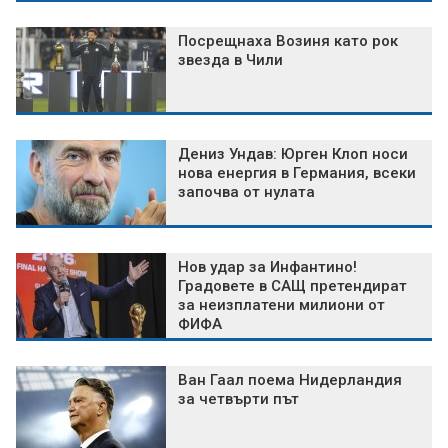
Посрещнаха Возиня като рок
звезда в Чили
Дениз Ундав: Юрген Клоп носи
нова енергия в Германия, всеки
започва от нулата
Нов удар за Инфантино!
Градовете в САЩ претендират
за неизплатени милиони от
ФИФА
Ван Гаал поема Нидерландия
за четвърти път