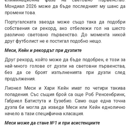
Мондиал 2026 може да бъде последният му шанс да
промени това.
Португалската звезда може също така да подобри
собствения си рекорд, ако отбележи гол на шесто
различно световно първенство. До момента никой
друг футболист не е постигал подобно нещо.
Меси, Кейн и рекордът при дузпите
Друг рекорд, който може да бъде подобрен, е този за
най-много голове от дузпи на световни първенства,
без да се броят изпълненията при дузпи след
продължения.
Лионел Меси и Хари Кейн имат по четири такива
попадения. Със същия брой са още Роб Ренсенбринк,
Габриел Батистута и Еузебио. Само още една точна
дузпа би могла да изведе Меси или Кейн еднолично
начело в тази специфична класация.
Меси може да стане №1 и при асистенциите