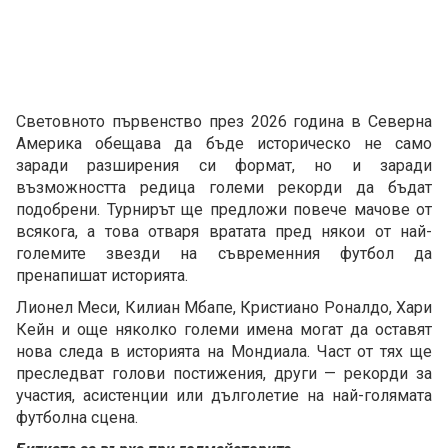
Световното първенство през 2026 година в Северна
Америка обещава да бъде историческо не само
заради разширения си формат, но и заради
възможността редица големи рекорди да бъдат
подобрени. Турнирът ще предложи повече мачове от
всякога, а това отваря вратата пред някои от най-
големите звезди на съвременния футбол да
пренапишат историята.
Лионел Меси, Килиан Мбапе, Кристиано Роналдо, Хари
Кейн и още няколко големи имена могат да оставят
нова следа в историята на Мондиала. Част от тях ще
преследват голови постижения, други — рекорди за
участия, асистенции или дълголетие на най-голямата
футболна сцена.