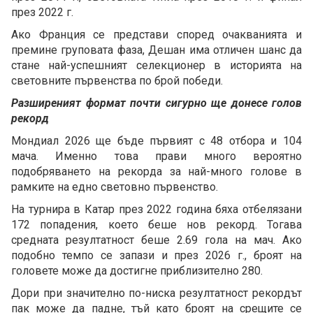
през 2022 г.
Ако Франция се представи според очакванията и
премине груповата фаза, Дешан има отличен шанс да
стане най-успешният селекционер в историята на
световните първенства по брой победи.
Разширеният формат почти сигурно ще донесе голов
рекорд
Мондиал 2026 ще бъде първият с 48 отбора и 104
мача. Именно това прави много вероятно
подобряването на рекорда за най-много голове в
рамките на едно световно първенство.
На турнира в Катар през 2022 година бяха отбелязани
172 попадения, което беше нов рекорд. Тогава
средната резултатност беше 2.69 гола на мач. Ако
подобно темпо се запази и през 2026 г., броят на
головете може да достигне приблизително 280.
Дори при значително по-ниска резултатност рекордът
пак може да падне, тъй като броят на срещите се