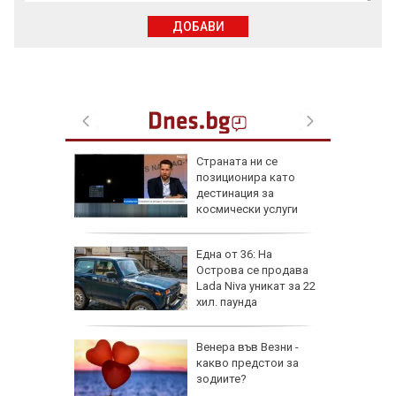
ДОБАВИ
от за 3
Страната ни се
е на
позиционира като
вижение
дестинация за
 август
космически услуги
а най-
Една от 36: На
ник на
Острова се продава
Lada Niva уникат за 22
хил. паунда
на
Венера във Везни -
нал в
какво предстои за
зодиите?