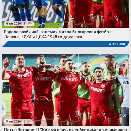
6 авг 2026 |
11
Европа разби най-големия мит за българския футбол:
Левски, ЦСКА и ЦСКА 1948 го доказаха
ФЕН ЗОНА
5 авг 2026 |
3
Петър Витанов: ЦСКА има всичко необходимо да елиминира