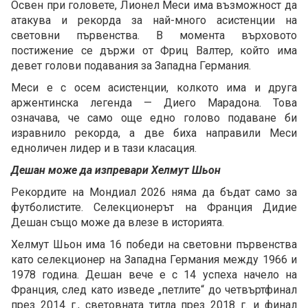
Освен при головете, Лионел Меси има възможност да
атакува и рекорда за най-много асистенции на
световни първенства. В момента върховото
постижение се държи от Фриц Валтер, който има
девет голови подавания за Западна Германия.
Меси е с осем асистенции, колкото има и друга
аржентинска легенда — Диего Марадона. Това
означава, че само още едно голово подаване би
изравнило рекорда, а две биха направили Меси
едноличен лидер и в тази класация.
Дешан може да изпревари Хелмут Шьон
Рекордите на Мондиал 2026 няма да бъдат само за
футболистите. Селекционерът на Франция Дидие
Дешан също може да влезе в историята.
Хелмут Шьон има 16 победи на световни първенства
като селекционер на Западна Германия между 1966 и
1978 година. Дешан вече е с 14 успеха начело на
Франция, след като изведе „петлите“ до четвъртфинал
през 2014 г., световната титла през 2018 г. и финал