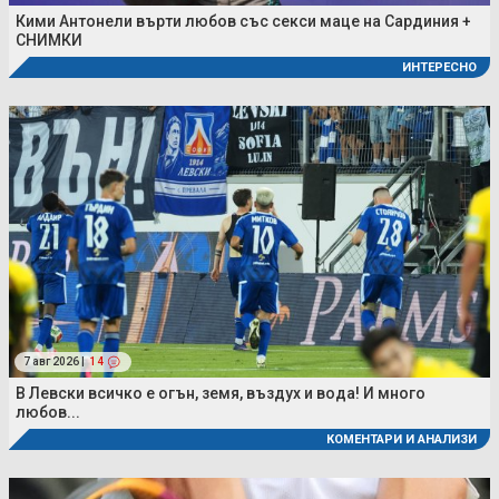
Кими Антонели върти любов със секси маце на Сардиния +
СНИМКИ
ИНТЕРЕСНО
7 авг 2026 |
14
В Левски всичко е огън, земя, въздух и вода! И много
любов...
КОМЕНТАРИ И АНАЛИЗИ