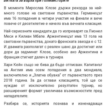
Битката за върха при голмайсторите
В момента Мирослав Клозе държи рекорда за най-
много голове на световни първенства. Германецът
има 16 попадения в четири участия на финали и вече
повече от десетилетие е начело във вечната класация.
Най-сериозните кандидати да го изпреварят са Лионел
Меси и Килиан Мбапе. Аржентинецът има 13 гола на
световни първенства, докато френската звезда е с 12.
И двамата разполагат с реален шанс да достигнат или
дори да задминат Клозе, особено ако Аржентина и
Франция стигнат далеч в турнира.
Хари Кейн също не бива да бъде отписван. Капитанът
на Англия има осем попадения в два мондиала,
включително и „Златна обувка“ от първенството през
2018 година. За да оглави класацията, той ще се
нуждае от изключително резултатен турнир, но
разширеният формат увеличава възможностите пред
нападателите.
Разбира се, историята познава и изненадващи