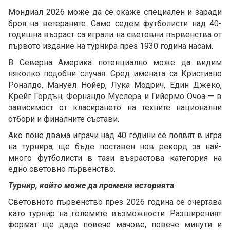
Мондиал 2026 може да се окаже специален и заради
броя на ветераните. Само седем футболисти над 40-
годишна възраст са играли на световни първенства от
първото издание на турнира през 1930 година насам.
В Северна Америка потенциално може да видим
няколко подобни случая. Сред имената са Кристиано
Роналдо, Мануел Нойер, Лука Модрич, Един Джеко,
Крейг Гордън, Фернандо Муслера и Гийермо Очоа — в
зависимост от класирането на техните национални
отбори и финалните състави.
Ако поне двама играчи над 40 години се появят в игра
на турнира, ще бъде поставен нов рекорд за най-
много футболисти в тази възрастова категория на
едно световно първенство.
Турнир, който може да промени историята
Световното първенство през 2026 година се очертава
като турнир на големите възможности. Разширеният
формат ще даде повече мачове, повече минути и