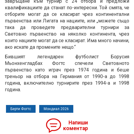
завръщане към турнир с 24 отбора и предложи
квалификациите да станат по-интересни. Той смята, че
отборите могат да се класират чрез континентални
първенства или Лигата на нациите, или „можете също
така да проведете предварителни турнири за
Световно първенство на няколко континента, чрез
които нациите могат да се класират. Има много начини,
ако искате да промените нещо.“
Бившият легендарен футболист Борусия
Мьонхенгладбах Фогтс спечели Световното
първенство като играч през 1974 година и беше
треньор на отбора на Германия от 1990-а до 1998
година, включително турнирите през 1994-а и 1998
година.
Берти Фогтс
Мондиал 2026
Напиши
коментар