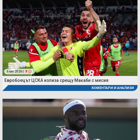
6 авг 2026 |
8
Евробоецът ЦСКА излиза срещу Макаби с мисия
КОМЕНТАРИ И АНАЛИЗИ