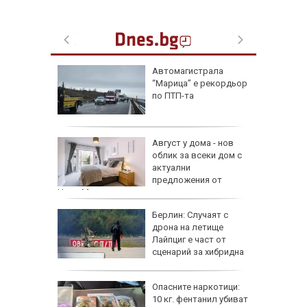
ая в
Автомагистрала
рали сме
“Марица” е рекордьор
 езика
по ПТП-та
 сухото
Август у дома - нов
облик за всеки дом с
ак се
актуални
предложения от
HomeMax
Берлин: Случаят с
!":
дрона на летище
Лайпциг е част от
аяна
сценарий за хибридна
атака
ов албум
Опасните наркотици:
 години
10 кг. фентанил убиват