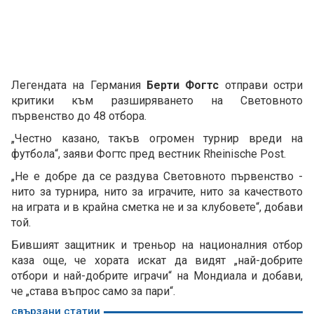
Легендата на Германия
Берти Фогтс
отправи остри
критики към разширяването на Световното
първенство до 48 отбора.
„Честно казано, такъв огромен турнир вреди на
футбола“, заяви Фогтс пред вестник Rheinische Post.
„Не е добре да се раздува Световното първенство -
нито за турнира, нито за играчите, нито за качеството
на играта и в крайна сметка не и за клубовете“, добави
той.
Бившият защитник и треньор на националния отбор
каза още, че хората искат да видят „най-добрите
отбори и най-добрите играчи“ на Мондиала и добави,
че „става въпрос само за пари“.
свързани статии