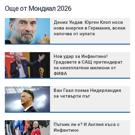
Още от Мондиал 2026
Дениз Ундав: Юрген Клоп носи
нова енергия в Германия, всеки
започва от нулата
Нов удар за Инфантино!
Градовете в САЩ претендират
за неизплатени милиони от
ФИФА
Ван Гаал поема Нидерландия
за четвърти път
Пътник ли е? И Англия къса с
Инфантино