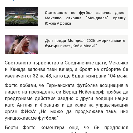
Световното по футбол започва днес:
Мексико открива "Мондиала" срещу
Южна Африка
Ден преди Мондиал 2026 американските
бумъри питат „Кой е Меси?“
Световното първенство в Съединените щати, Мексико
и Канада започва тази вечер, а броят на отборите бе
увеличен от 32 на 48, като ще бъдат изиграни 104 мача.
Фогтс добави, че Германската футболна асоциация в
лицето на президента си Бернд Нойендорф трябва да
предприеме действия заедно с други водещи нации
като Англия и Франция и да каже на управляващия
орган ФИФА: „Не може да продължава така, ние
унищожаваме футбола.“
Берти Фогтс коментира още, че би предпочел