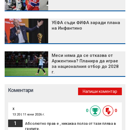
УЕФА съди ФИФА заради плана
на Инфантино
Меси няма да се отказва от
Аржентина? Планира да играе
за националния отбор до 2028
г.
Коментари
Напиши коментар
x
0
0
13:20 | 11 юни 2026 г.
1
Абсолютно прав е , никаква полза от тази плява в
групите.