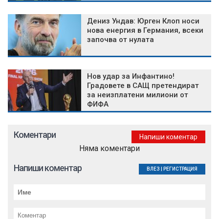
Дениз Ундав: Юрген Клоп носи
нова енергия в Германия, всеки
започва от нулата
Нов удар за Инфантино!
Градовете в САЩ претендират
за неизплатени милиони от
ФИФА
Коментари
Напиши коментар
Няма коментари
Напиши коментар
ВЛЕЗ
|
РЕГИСТРАЦИЯ