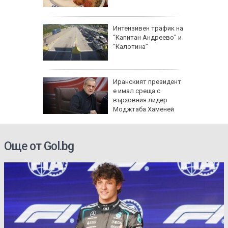
исия
Интензивен трафик на
“Капитан Андреево” и
“Калотина”
ват
Иранският президент
е имал среща с
ие за
върховния лидер
ВнР и
Моджтаба Хаменей
Още от Gol.bg