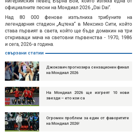
нигерийския певец Бърна Бой, които изпяха една от
официалните песни на Мондиал 2026 „Dai Dai“.
Над 80 000 фенове изпълниха трибуните на
легендарния стадион „Ацтека“ в Мексико Сити, който
става първият в света, който ще бъде домакин на три
откриващи мача на световни първенства - 1970, 1986
и сега, 2026-а година.
свързани статии
Джокович прогнозира сензационен финал
на Мондиал 2026
На Мондиал 2026 ще изгреят 10 нови
звезди – ето кои са
Огромен проблем за един от фаворитите
на Мондиал 2026!