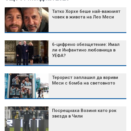
Татко Хорхе беше най-важният
човек в живота на Лео Меси
6-цифрено обезщетение: Имал
ли е Инфантино любовница в
УЕФА?
Терорист заплашил да взриви
Меси с бомба на световното
Посрещнаха Возиня като рок
звезда в Чили