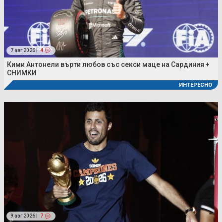
7 авг 2026 |
4
Кими Антонели върти любов със секси маце на Сардиния +
СНИМКИ
ИНТЕРЕСНО
9 авг 2026 |
7