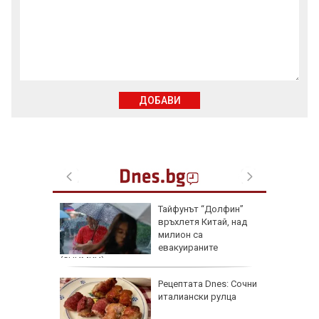
ДОБАВИ
строфа с
Тайфунът “Долфин”
АМ
връхлетя Китай, над
милион са
евакуираните
(СНИМКИ)
о ще
Рецептата Dnes: Сочни
тен
италиански рулца
август