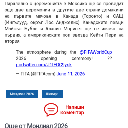
Паралелно с церемонията в Мексико ще се проведат
още две церемонии в другите две страни-домакини
на първите мачове в Канада (Торонто) и САЩ
(Ингълууд, окръг Лос Анджелис). Канадските певци
Майкъл Бубле и Аланис Морисет ще се изявят на
първия, а американската поп звезда Кейти Пери на
втория.
The atmosphere during the
@FIFAWorldCup
2026 opening ceremony! ??
pic.twitter.com/J1IEOC9ysk
— FIFA (@FIFAcom)
June 11, 2026
Мондиал 2026
Шакира
Напиши
коментар
Още от Мондиал 2026