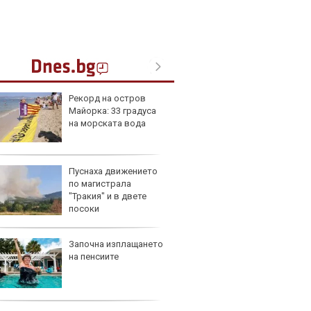
Рекорд на остров
Герма
Майорка: 33 градуса
Ferrari
на морската вода
Пуснаха движението
Дори 
по магистрала
върху
"Тракия" и в двете
загуб
посоки
Започна изплащането
Защо 
на пенсиите
бутон
новит