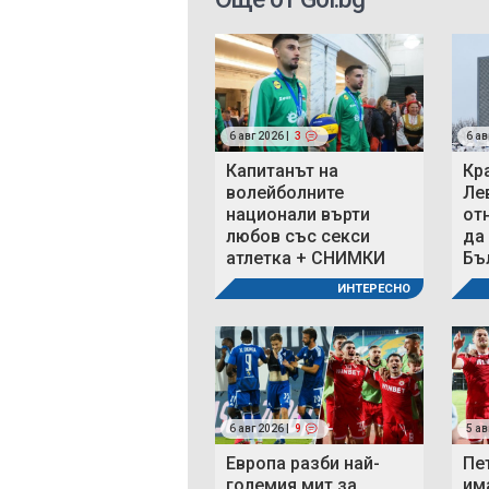
6 авг 2026 |
3
6 ав
Капитанът на
Кр
волейболните
Ле
национали върти
от
любов със секси
да
атлетка + СНИМКИ
Бъ
ИНТЕРЕСНО
6 авг 2026 |
9
5 ав
Европа разби най-
Пе
големия мит за
им