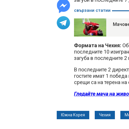
свързани статии
Мачове
Формата на Чехия:
Общ
последните 10 изигран
загуба в последните 2 
В последните 2 директ
гостите имат 1 победа
срещи са на терена на 
Гледайте мача на живо
Южна Корея
Чехия
М