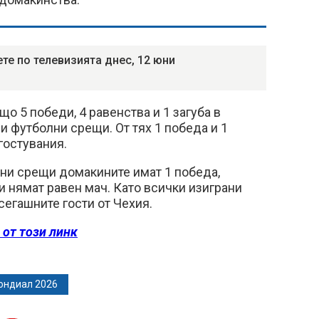
те по телевизията днес, 12 юни
о 5 победи, 4 равенства и 1 загуба в
и футболни срещи. От тях 1 победа и 1
гостувания.
ни срещи домакините имат 1 победа,
 и нямат равен мач. Като всички изиграни
сегашните гости от Чехия.
 от този линк
ондиал 2026