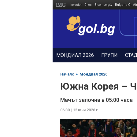
Investor
Dnes
Bloombergtv
Bulgaria On Ai
Megavselena.bg
МОНДИАЛ 2026
ГРУПИ
СТА
Начало
Мондиал 2026
Южна Корея – Ч
Мачът започна в 05:00 часа
06:30 | 12 юни 2026 г.