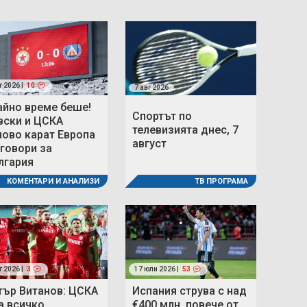
г 2026 |
10
7 авг 2026
айно време беше!
Спортът по
вски и ЦСКА
телевизията днес, 7
ново карат Европа
август
 говори за
лгария
ТВ ПРОГРАМА
КОМЕНТАРИ И АНАЛИЗИ
г 2026 |
3
17 юли 2026 |
53
тър Витанов: ЦСКА
Испания струва с над
а всичко
€400 млн. повече от