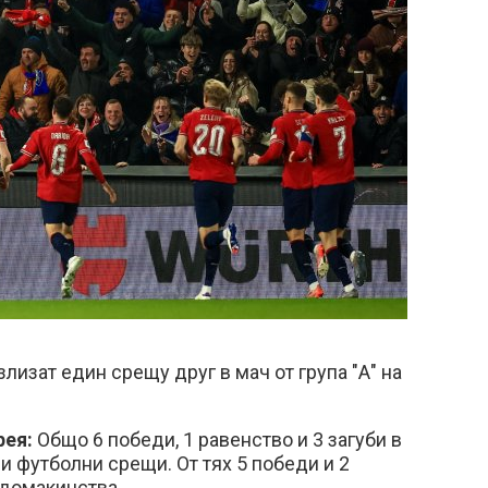
лизат един срещу друг в мач от група "А" на
рея:
Общо 6 победи, 1 равенство и 3 загуби в
и футболни срещи. От тях 5 победи и 2
 домакинства.