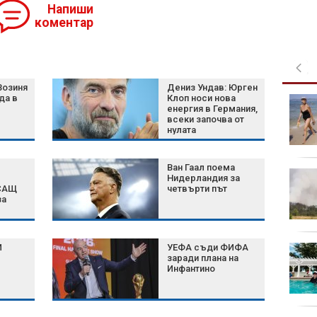
Напиши
коментар
Возиня
Дениз Ундав: Юрген
да в
Клоп носи нова
Църковен празник на 7
енергия в Германия,
август: Ето кои са
всеки започва от
забраните и поличбите
нулата
Ван Гаал поема
Жега без край:
Нидерландия за
Температурите отново
 САЩ
четвърти път
за
ще достигнат 40
градуса
ФИФА
И
УЕФА съди ФИФА
Хороскоп за 7 август
с
заради плана на
2026 г.: Нови
Инфантино
възможности и важни
решения за зодиите