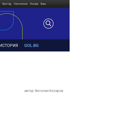
Start.bg
Chernomore
Posoka
Boec
ИСТОРИЯ
GOL.BG
автор:
Веселин Коларов