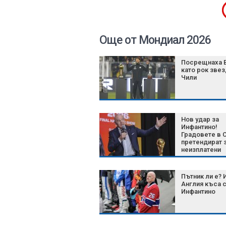
Още от Мондиал 2026
Посрещнаха 
като рок звез
Чили
Нов удар за
Инфантино!
Градовете в
претендират 
неизплатени
милиони от 
Пътник ли е? 
Англия къса 
Инфантино