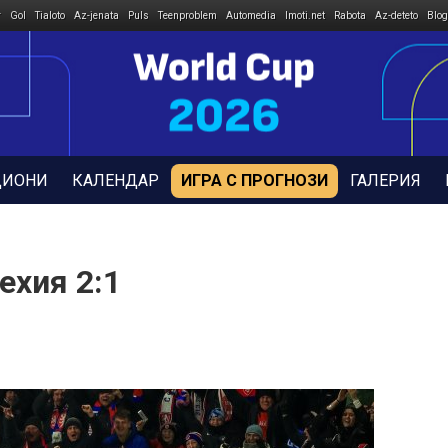
r
Gol
Tialoto
Az-jenata
Puls
Teenproblem
Automedia
Imoti.net
Rabota
Az-deteto
Blog
ДИОНИ
КАЛЕНДАР
ИГРА С ПРОГНОЗИ
ГАЛЕРИЯ
ехия 2:1