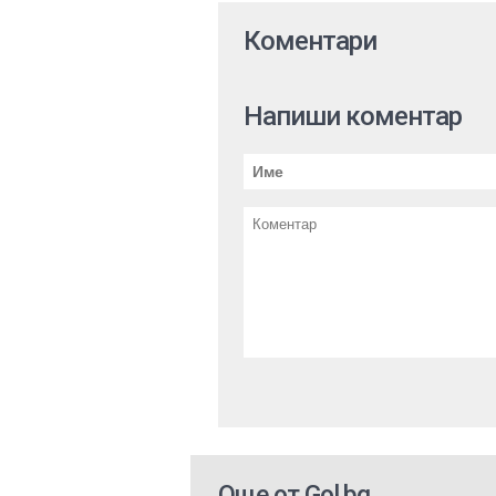
Коментари
Напиши коментар
Още от Gol.bg