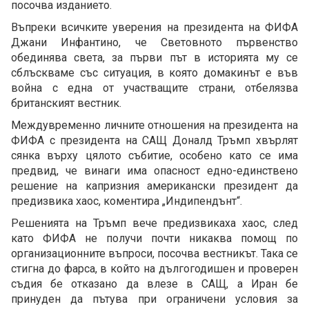
посочва изданието.
Въпреки всичките уверения на президента на ФИФА
Джани Инфантино, че Световното първенство
обединява света, за първи път в историята му се
сблъскваме със ситуация, в която домакинът е във
война с една от участващите страни, отбелязва
британският вестник.
Междувременно личните отношения на президента на
ФИФА с президента на САЩ Доналд Тръмп хвърлят
сянка върху цялото събитие, особено като се има
предвид, че винаги има опасност едно-единствено
решение на капризния американски президент да
предизвика хаос, коментира „Индипендънт“.
Решенията на Тръмп вече предизвикаха хаос, след
като ФИФА не получи почти никаква помощ по
организационните въпроси, посочва вестникът. Така се
стигна до фарса, в който на дългогодишен и проверен
съдия бе отказано да влезе в САЩ, а Иран бе
принуден да пътува при ограничени условия за