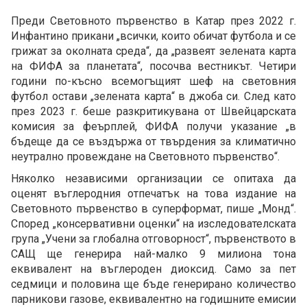
Преди Световното първенство в Катар през 2022 г.
Инфантино прикани „всички, които обичат футбола и се
грижат за околната среда“, да „развеят зелената карта
на ФИФА за планетата“, посочва вестникът. Четири
години по-късно всемогъщият шеф на световния
футбол остави „зелената карта“ в джоба си. След като
през 2023 г. беше разкритикувана от Швейцарската
комисия за феърплей, ФИФА получи указание „в
бъдеще да се въздържа от твърдения за климатично
неутрално провеждане на Световното първенство“.
Няколко независими организации се опитаха да
оценят въглеродния отпечатък на това издание на
Световното първенство в суперформат, пише „Монд“.
Според „консервативни оценки“ на изследователската
група „Учени за глобална отговорност“, първенството в
САЩ ще генерира най-малко 9 милиона тона
еквивалент на въглероден диоксид. Само за пет
седмици и половина ще бъде генерирано количество
парникови газове, еквивалентно на годишните емисии