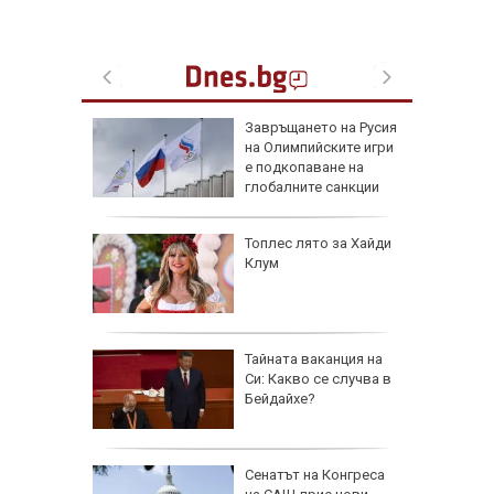
на
Завръщането на Русия
нал в
на Олимпийските игри
е подкопаване на
глобалните санкции
рола по
Топлес лято за Хайди
Клум
а арести
Тайната ваканция на
Си: Какво се случва в
Бейдайхе?
 AI
Сенатът на Конгреса