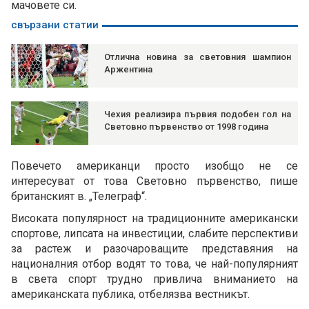
мачовете си.
свързани статии
Отлична новина за световния шампион
Аржентина
Чехия реализира първия подобен гол на
Световно първенство от 1998 година
Повечето американци просто изобщо не се
интересуват от това Световно първенство, пише
британският в. „Телеграф“.
Високата популярност на традиционните американски
спортове, липсата на инвестиции, слабите перспективи
за растеж и разочароващите представяния на
националния отбор водят то това, че най-популярният
в света спорт трудно привлича вниманието на
американската публика, отбелязва вестникът.