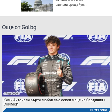
ткриване
на САЩ прие нови
чни
санкции срещу Русия
Още от Gol.bg
7 авг 2026
Кими Антонели върти любов със секси маце на Сардиния +
СНИМКИ
ИНТЕРЕСНО