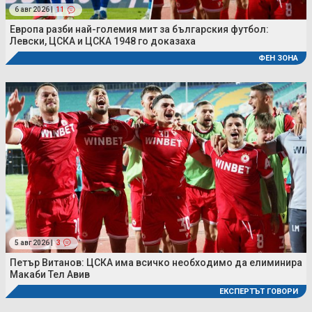
6 авг 2026 |
11
Европа разби най-големия мит за българския футбол:
Левски, ЦСКА и ЦСКА 1948 го доказаха
ФЕН ЗОНА
5 авг 2026 |
3
Петър Витанов: ЦСКА има всичко необходимо да елиминира
Макаби Тел Авив
ЕКСПЕРТЪТ ГОВОРИ