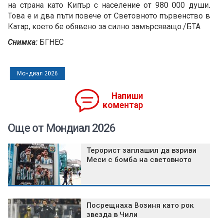
на страна като Кипър с население от 980 000 души.
Това е и два пъти повече от Световното първенство в
Катар, което бе обявено за силно замърсяващо./БТА
Снимка:
БГНЕС
Мондиал 2026
Напиши
коментар
Още от Мондиал 2026
Терорист заплашил да взриви
Меси с бомба на световното
Посрещнаха Возиня като рок
звезда в Чили