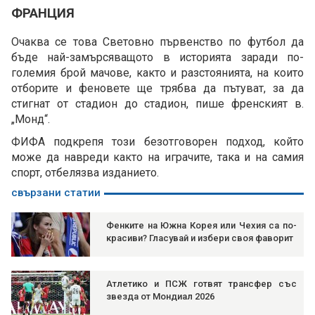
ФРАНЦИЯ
Очаква се това Световно първенство по футбол да
бъде най-замърсяващото в историята заради по-
големия брой мачове, както и разстоянията, на които
отборите и феновете ще трябва да пътуват, за да
стигнат от стадион до стадион, пише френският в.
„Монд“.
ФИФА подкрепя този безотговорен подход, който
може да навреди както на играчите, така и на самия
спорт, отбелязва изданието.
свързани статии
Фенките на Южна Корея или Чехия са по-
красиви? Гласувай и избери своя фаворит
Атлетико и ПСЖ готвят трансфер със
звезда от Мондиал 2026