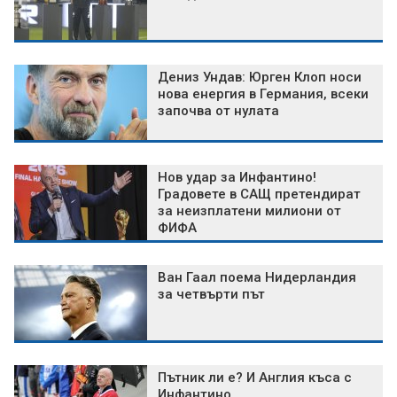
Дениз Ундав: Юрген Клоп носи
нова енергия в Германия, всеки
започва от нулата
Нов удар за Инфантино!
Градовете в САЩ претендират
за неизплатени милиони от
ФИФА
Ван Гаал поема Нидерландия
за четвърти път
Пътник ли е? И Англия къса с
Инфантино