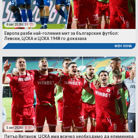
6 авг 2026 |
11
Европа разби най-големия мит за българския футбол:
Левски, ЦСКА и ЦСКА 1948 го доказаха
ФЕН ЗОНА
5 авг 2026 |
3
Петър Витанов: ЦСКА има всичко необходимо да елиминира