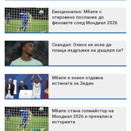
Емоционално: Мбапе с
откровено послание до
феновете след Мондиал 2026
Скандал: Олисе не иска да
плаща издръжка на дъщеря си?
Мбапе е знаел отдавна
истината за Зидан
Мбапе стана голмайстор на
Мондиал 2026 и пренаписа
историята