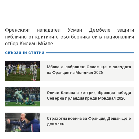
Френският нападател Усман Дембеле защити
публично от критиките съотборника си в националния
отбор Килиан Мбапе.
свързани статии
Мбапе е забравен: Олисе ще е звездата
на Франция на Мондиал 2026
Олисе блесна с хеттрик, Франция победи
Северна Ирландия преди Мондиал 2026
Страхотна новина за Франция, Дешан ще е
доволен