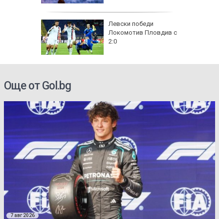
Левски победи
Локомотив Пловдив с
2:0
Още от Gol.bg
7 авг 2026