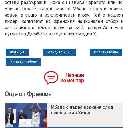
остави развързани. Нека си навива чорапите или не.
Всичко това е твърде много! Мбапе е преди всичко
човек, а също и изключителен играч. Той е нашият
лидер, капитанът на френския национален отбор и
изключително важен играч за нас“, цитира Actu Foot
думите на Дембеле в социалните медии X.
Франция
Мондиал 2026
Килиан Мбапе
Усман Дембеле
Напиши
коментар
Още от Франция
Мбапе с първа реакция след
новината за Зидан