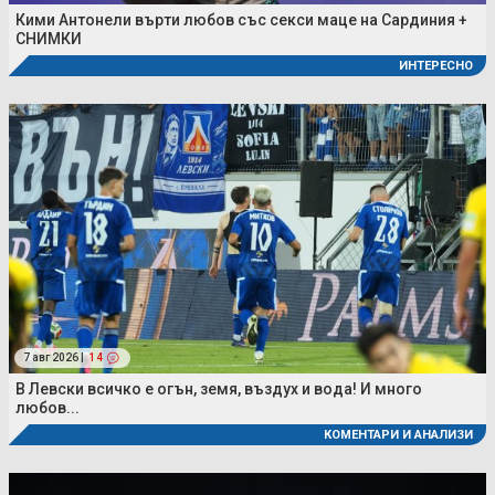
Кими Антонели върти любов със секси маце на Сардиния +
СНИМКИ
ИНТЕРЕСНО
7 авг 2026 |
14
В Левски всичко е огън, земя, въздух и вода! И много
любов...
КОМЕНТАРИ И АНАЛИЗИ