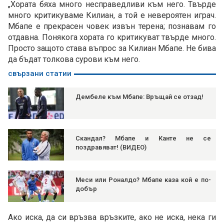
„Хората бяха много несправедливи към него. Твърде
много критикуваме Килиан, а той е невероятен играч.
Мбапе е прекрасен човек извън терена; познавам го
отдавна. Понякога хората го критикуват твърде много.
Просто защото става въпрос за Килиан Мбапе. Не бива
да бъдат толкова сурови към него.
свързани статии
Дембеле към Мбапе: Връщай се отзад!
Скандал? Мбапе и Канте не се
поздравяват! (ВИДЕО)
Меси или Роналдо? Мбапе каза кой е по-
добър
Ако иска, да си връзва връзките, ако не иска, нека ги