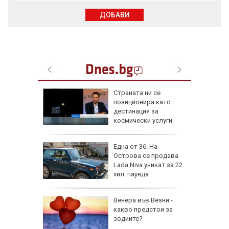
ДОБАВИ
а най-
Страната ни се
ник на
позиционира като
дестинация за
космически услуги
на
Една от 36: На
нал в
Острова се продава
Lada Niva уникат за 22
хил. паунда
рола по
Венера във Везни -
какво предстои за
а арести
зодиите?