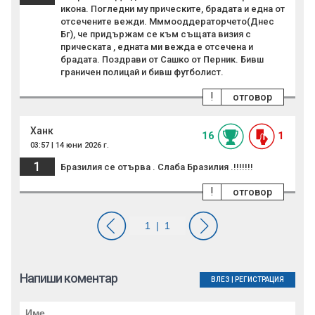
икона. Погледни му прическите, брадата и една от
отсечените вежди. Мммооддераторчето(Днес
Бг), че придържам се към същата визия с
прическата , едната ми вежда е отсечена и
брадата. Поздрави от Сашко от Перник. Бивш
граничен полицай и бивш футболист.
!
отговор
Ханк
16
1
03:57 | 14 юни 2026 г.
1
Бразилия се отърва . Слаба Бразилия .!!!!!!!
!
отговор
Напиши коментар
ВЛЕЗ
|
РЕГИСТРАЦИЯ