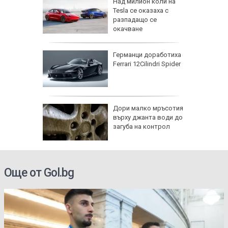
ши са
Над милион коли на
Tesla се оказаха с
луване в
разпадащо се
окачване
национа
ава с
Германци доработиха
ния
Ferrari 12Cilindri Spider
ни
Дори малко мръсотия
амват
върху джанта води до
йници
загуба на контрол
Още от Gol.bg