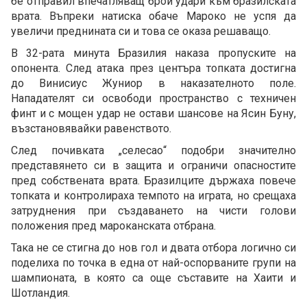
бе отправил впечатляващ брой удари към бразилската
врата. Въпреки натиска обаче Мароко не успя да
увеличи преднината си и това се оказа решаващо.
В 32-рата минута Бразилия наказа пропуските на
опонента. След атака през центъра топката достигна
до Винисиус Жуниор в наказателното поле.
Нападателят си освободи пространство с техничен
финт и с мощен удар не остави шансове на Ясин Буну,
възстановявайки равенството.
След почивката „селесао“ подобри значително
представянето си в защита и ограничи опасностите
пред собствената врата. Бразилците държаха повече
топката и контролираха темпото на играта, но срещаха
затруднения при създаването на чисти голови
положения пред мароканската отбрана.
Така не се стигна до нов гол и двата отбора логично си
поделиха по точка в една от най-оспорваните групи на
шампионата, в която са още съставите на Хаити и
Шотландия.