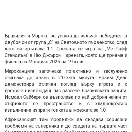
Бразилия и Мароко не успяха да излъчат победител в
двубоя си от група „С“ на Световното първенство, след
като си врътнаха 1:1. Срещата се игра на „МетЛайф
Стейдиъм“ в Ню Джърси – арената, която ще приеме и
финала на Мондиал 2026 на 19 юли.
Мароканците започнаха по-активно и заслужено
стигнаха до аванс в 21-вата минута. Браим Диас
демонстрира отличен поглед върху играта и с
прецизен извеждащ пас разсече бразилската защита.
Исмаел Сайбари се възползва по най-добрия начин от
открилото се пространство и с хладнокръвно
изпълнение изпрати топката в мрежата за 1:0.
Африканският тим продължи да създава сериозни
проблеми на съперника и до средата на първата част