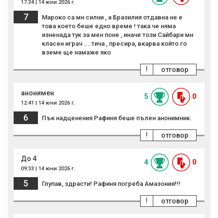
17:34 | 14 юни 2026 г.
7
Мароко са мн силни , а Бразилия отдавна не е
това което беше едно време ! така че няма
изненада тук за мен поне , иначе този Сайбари мн
класен играч ....тича , пресира, вкарва който го
вземе ще намаже яко
!
отговор
анонимен
5
0
12:41 | 14 юни 2026 г.
6
Пък надценения Рафиня беше пълен анонимник.
!
отговор
До 4
4
0
09:33 | 14 юни 2026 г.
5
Глупав, здрасти! Рафиня погреба Амазония!!!
!
отговор