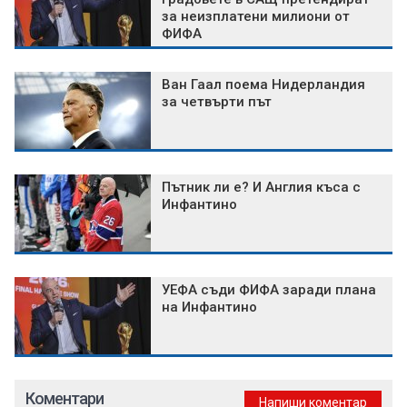
за неизплатени милиони от
ФИФА
Ван Гаал поема Нидерландия
за четвърти път
Пътник ли е? И Англия къса с
Инфантино
УЕФА съди ФИФА заради плана
на Инфантино
Коментари
Напиши коментар