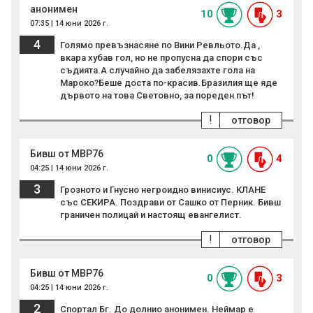
анонимен
10
3
07:35 | 14 юни 2026 г.
4
Голямо превъзнасяне по Вини Ревльото.Да ,
вкара хубав гол, но не пропусна да спори със
съдията.А случайно да забелязахте гола на
Мароко?Беше доста по-красив.Бразилия ще яде
дървото на това Световно, за пореден път!
!
отговор
Бивш от МВР76
0
4
04:25 | 14 юни 2026 г.
3
Грозното и Гнусно негроидно винисиус. КЛАНЕ
със СЕКИРА. Поздрави от Сашко от Перник. Бивш
граничен полицай и настоящ евангелист.
!
отговор
Бивш от МВР76
0
3
04:25 | 14 юни 2026 г.
2
Спортал Бг. До долнио анонимен. Неймар е