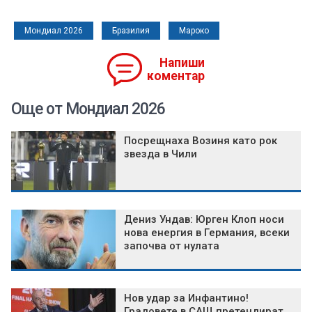
Мондиал 2026
Бразилия
Мароко
Напиши
коментар
Още от Мондиал 2026
Посрещнаха Возиня като рок
звезда в Чили
Дениз Ундав: Юрген Клоп носи
нова енергия в Германия, всеки
започва от нулата
Нов удар за Инфантино!
Градовете в САЩ претендират