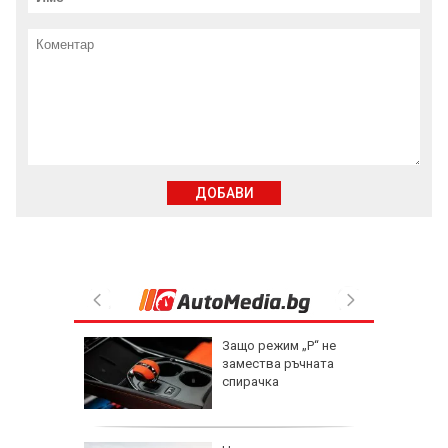
ДОБАВИ
ви война
Защо режим „P“ не
енна
замества ръчната
т
спирачка