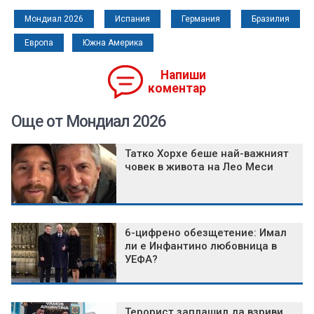
Мондиал 2026
Испания
Германия
Бразилия
Европа
Южна Америка
Напиши
коментар
Още от Мондиал 2026
Татко Хорхе беше най-важният
човек в живота на Лео Меси
6-цифрено обезщетение: Имал
ли е Инфантино любовница в
УЕФА?
Терорист заплашил да взриви