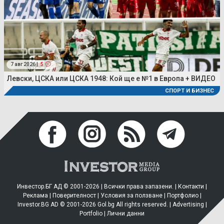
7 авг 2026 |
5
Левски, ЦСКА или ЦСКА 1948: Кой ще е №1 в Европа + ВИДЕО
СПОРТ И БИЗНЕС
Инвестор.БГ АД © 2001-2026 | Всички права запазени. |
Контакти
|
Реклама
|
Поверителност
|
Условия за ползване
|
Портфолио
|
Investor.BG AD © 2001-2026 Gol.bg All rights reserved. |
Advertising
|
Portfolio
|
Лични данни