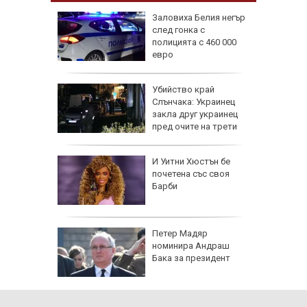
зодии се
Заловиха Белия негър
ично до
след гонка с
г.
полицията с 460 000
евро
в
Убийство край
на:
Слънчака: Украинец
групи
закла друг украинец
ят
пред очите на трети
оза
И Уитни Хюстън бе
почетена със своя
Барби
е в
Петер Мадяр
нираха
номинира Андраш
за
Бака за президент
се полз