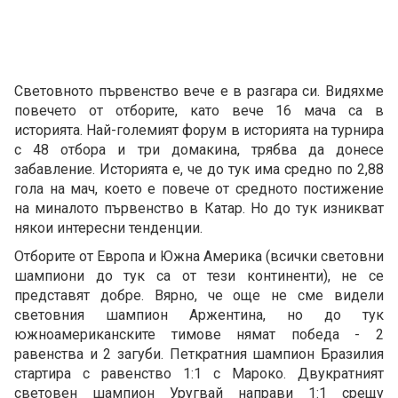
Световното първенство вече е в разгара си. Видяхме
повечето от отборите, като вече 16 мача са в
историята. Най-големият форум в историята на турнира
с 48 отбора и три домакина, трябва да донесе
забавление. Историята е, че до тук има средно по 2,88
гола на мач, което е повече от средното постижение
на миналото първенство в Катар. Но до тук изникват
някои интересни тенденции.
Отборите от Европа и Южна Америка (всички световни
шампиони до тук са от тези континенти), не се
представят добре. Вярно, че още не сме видели
световния шампион Аржентина, но до тук
южноамериканските тимове нямат победа - 2
равенства и 2 загуби. Петкратния шампион Бразилия
стартира с равенство 1:1 с Мароко. Двукратният
световен шампион Уругвай направи 1:1 срещу