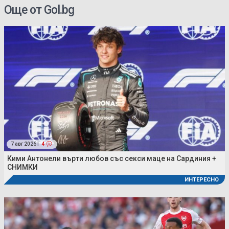
Още от Gol.bg
7 авг 2026 |
4
Кими Антонели върти любов със секси маце на Сардиния +
СНИМКИ
ИНТЕРЕСНО