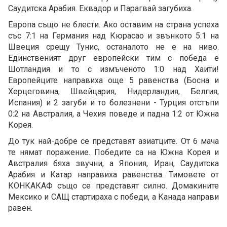
Саудитска Арабия. Еквадор и Парагвай загубиха.
Европа също не блести. Ако оставим на страна успеха
със 7:1 на Германия над Кюрасао и звънкото 5:1 на
Швеция срещу Тунис, останалото не е на ниво.
Единственият друг европейски тим с победа е
Шотландия и то с измъченото 1:0 над Хаити!
Европейците направиха още 5 равенства (Босна и
Херцеговина, Швейцария, Нидерландия, Белгия,
Испания) и 2 загуби и то болезнени - Турция отстъпи
0:2 на Австралия, а Чехия поведе и падна 1:2 от Южна
Корея.
До тук най-добре се представят азиатците. От 6 мача
те нямат поражение. Победите са на Южна Корея и
Австралия бяха звучни, а Япония, Иран, Саудитска
Арабия и Катар направиха равенства. Тимовете от
КОНКАКАФ също се представят силно. Домакините
Мексико и САЩ стартираха с победи, а Канада направи
равен.