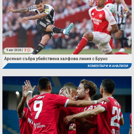
9 авг 2026 |
2
Арсенал събра убийствена халфова линия с Бруно
КОМЕНТАРИ И АНАЛИЗИ