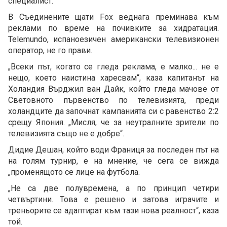
специалист.
В Съединените щати Fox веднага преминава към
реклами по време на почивките за хидратация.
Telemundo, испаноезичен американски телевизионен
оператор, не го прави.
„Всеки път, когато се гледа реклама, е малко... не е
нещо, което наистина харесвам“, каза капитанът на
Холандия Върджил ван Дайк, който гледа мачове от
Световното първенство по телевизията, преди
холандците да започнат кампанията си с равенство 2:2
срещу Япония. „Мисля, че за неутралните зрители по
телевизията също не е добре“.
Дидие Дешан, който води Франиця за последен път на
на голям турнир, е на мнение, че сега се вижда
„променящото се лице на футбола.
„Не са две полувремена, а по принцип четири
четвъртини. Това е решено и затова играчите и
треньорите се адаптират към тази нова реалност“, каза
той.