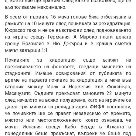
е, което ние ще правим. След като е позволено, ще се
възползваме максимално.
В осем от първите 16 мача голове бяха отбелязани в
рамките на 10 минути след почивката за рехидратация.
Кюрасао така и не се възстанови след подновяването
на играта срещу Германия. А Мароко плати цената
срещу Бразилия в Ню Джърси и в крайна сметка
мачът завърши 1:1.
Почивките за хидратация също влияят на
преживяването на феновете, гледащи мачовете на
стадионите. Имаше освирквания от публиката по
време на първата почивка за хидратация в мача във
вторник между Ирак и Норвегия във Фоксбъро,
Масачузетс. Съдиите прекъсват мачовете 22 минути
след началото на всяко полувреме, като на играчите се
дават три минути за рехидратация. ФИФА постанови,
че почивките ще се правят независимо от времето,
мястото или местоположението, което означава, че
мачът Испания срещу Кабо Верде в Атланта в
понеделник беше прекъснат, въпреки че беше под