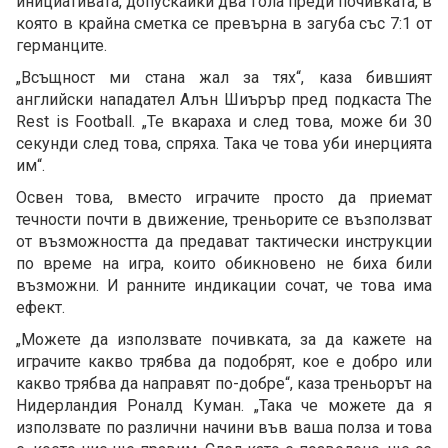
инициативата, допускайки два гола преди почивката, в
която в крайна сметка се превърна в загуба със 7:1 от
германците.
„Всъщност ми стана жал за тях“, каза бившият
английски нападател Алън Шиърър пред подкаста The
Rest is Football. „Те вкараха и след това, може би 30
секунди след това, спряха. Така че това уби инерцията
им“.
Освен това, вместо играчите просто да приемат
течности почти в движение, треньорите се възползват
от възможността да предават тактически инструкции
по време на игра, които обикновено не биха били
възможни. И ранните индикации сочат, че това има
ефект.
„Можете да използвате почивката, за да кажете на
играчите какво трябва да подобрят, кое е добро или
какво трябва да направят по-добре“, каза треньорът на
Нидерландия Роналд Куман. „Така че можете да я
използвате по различни начини във ваша полза и това