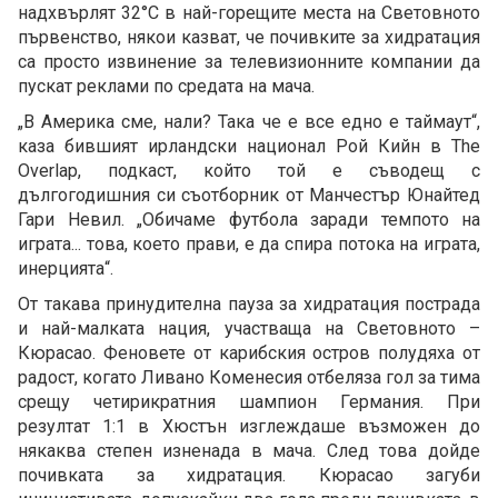
надхвърлят 32°C в най-горещите места на Световното
първенство, някои казват, че почивките за хидратация
са просто извинение за телевизионните компании да
пускат реклами по средата на мача.
„В Америка сме, нали? Така че е все едно е таймаут“,
каза бившият ирландски национал Рой Кийн в The
Overlap, подкаст, който той е съводещ с
дългогодишния си съотборник от Манчестър Юнайтед
Гари Невил. „Обичаме футбола заради темпото на
играта... това, което прави, е да спира потока на играта,
инерцията“.
От такава принудителна пауза за хидратация пострада
и най-малката нация, участваща на Световното –
Кюрасао. Феновете от карибския остров полудяха от
радост, когато Ливано Коменесия отбеляза гол за тима
срещу четирикратния шампион Германия. При
резултат 1:1 в Хюстън изглеждаше възможен до
някаква степен изненада в мача. След това дойде
почивката за хидратация. Кюрасао загуби