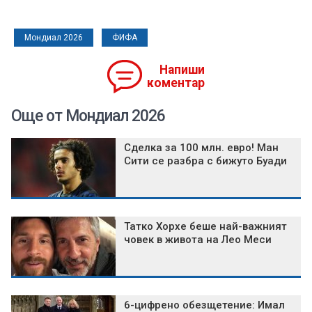
Мондиал 2026
ФИФА
Напиши
коментар
Още от Мондиал 2026
Сделка за 100 млн. евро! Ман
Сити се разбра с бижуто Буади
Татко Хорхе беше най-важният
човек в живота на Лео Меси
6-цифрено обезщетение: Имал