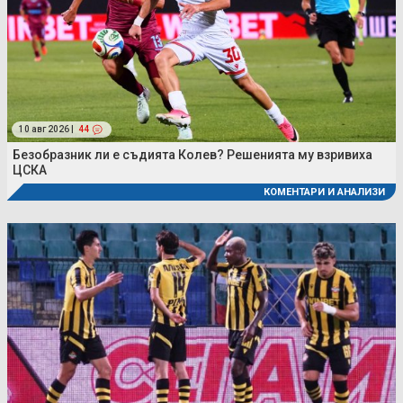
10 авг 2026 |
44
Безобразник ли е съдията Колев? Решенията му взривиха
ЦСКА
КОМЕНТАРИ И АНАЛИЗИ