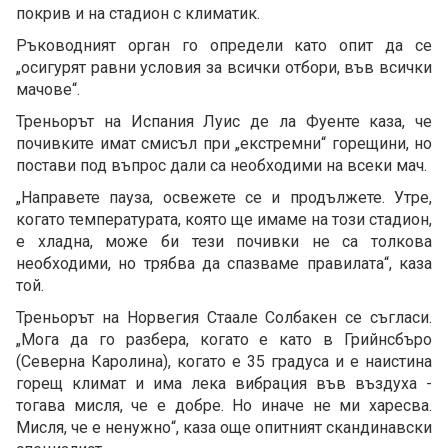
покрив и на стадион с климатик.
Ръководният орган го определи като опит да се
„осигурят равни условия за всички отбори, във всички
мачове“.
Треньорът на Испания Луис де ла Фуенте каза, че
почивките имат смисъл при „екстремни“ горещини, но
постави под въпрос дали са необходими на всеки мач.
„Направете пауза, освежете се и продължете. Утре,
когато температурата, която ще имаме на този стадион,
е хладна, може би тези почивки не са толкова
необходими, но трябва да спазваме правилата“, каза
той.
Треньорът на Норвегия Стаале Солбакен се съгласи.
„Мога да го разбера, когато е като в Грийнсбъро
(Северна Каролина), когато е 35 градуса и е наистина
горещ климат и има лека вибрация във въздуха -
тогава мисля, че е добре. Но иначе не ми харесва.
Мисля, че е ненужно“, каза още опитният скандинавски