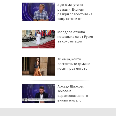
и 10 от
3 до 5 минути за
) с 3:0
реакция: Експерт
да през
разкри слабостите на
защитата ни от
дронове
д
Молдова отзова
то:
посланика си от Русия
дирват
за консултации
 руините
ят вот:
10 неща, които
 силната
елегантните дами не
на
носят през лятото
единение
лн. евро
Аркади Шарков:
роверки
Течове в
здравеопазването
винаги е имало