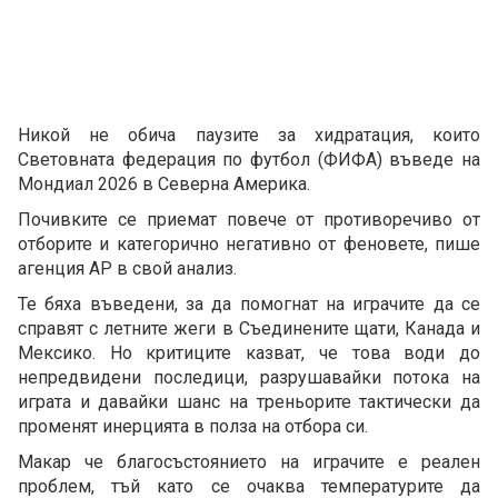
Никой не обича паузите за хидратация, които
Световната федерация по футбол (ФИФА) въведе на
Мондиал 2026 в Северна Америка.
Почивките се приемат повече от противоречиво от
отборите и категорично негативно от феновете, пише
агенция АР в свой анализ.
Те бяха въведени, за да помогнат на играчите да се
справят с летните жеги в Съединените щати, Канада и
Мексико. Но критиците казват, че това води до
непредвидени последици, разрушавайки потока на
играта и давайки шанс на треньорите тактически да
променят инерцията в полза на отбора си.
Макар че благосъстоянието на играчите е реален
проблем, тъй като се очаква температурите да