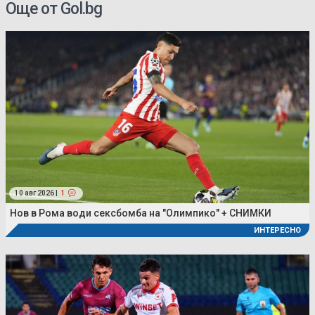
Още от Gol.bg
10 авг 2026 |
1
Нов в Рома води сексбомба на "Олимпико" + СНИМКИ
ИНТЕРЕСНО