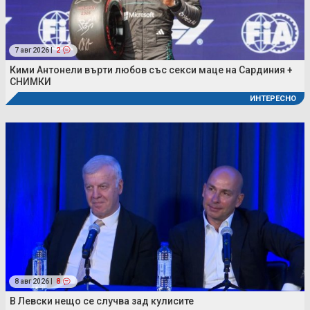
7 авг 2026 |
2
Кими Антонели върти любов със секси маце на Сардиния +
СНИМКИ
ИНТЕРЕСНО
8 авг 2026 |
8
В Левски нещо се случва зад кулисите