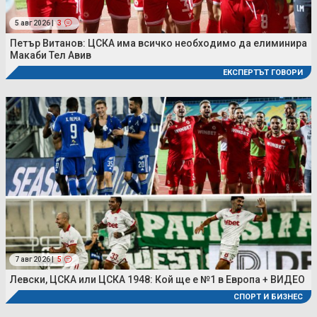
5 авг 2026 |
3
Петър Витанов: ЦСКА има всичко необходимо да елиминира
Макаби Тел Авив
ЕКСПЕРТЪТ ГОВОРИ
7 авг 2026 |
5
Левски, ЦСКА или ЦСКА 1948: Кой ще е №1 в Европа + ВИДЕО
СПОРТ И БИЗНЕС