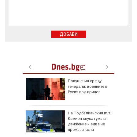
ДОБАВИ
рки по
Покушения срещу
наха
генерали: военните в
 и
Русия под прицел
офьори
ще в
На Подбалканския път:
валът на
Камион спука гума в
ристол
движение и едва не
премаза кола