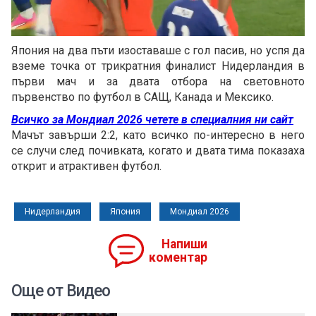
Loaded
:
Unmute
50.85%
Япония на два пъти изоставаше с гол пасив, но успя да
вземе точка от трикратния финалист Нидерландия в
първи мач и за двата отбора на световното
първенство по футбол в САЩ, Канада и Мексико.
Всичко за Мондиал 2026 четете в специалния ни сайт
Мачът завърши 2:2, като всичко по-интересно в него
се случи след почивката, когато и двата тима показаха
открит и атрактивен футбол.
Нидерландия
Япония
Мондиал 2026
Напиши
коментар
Още от Видео