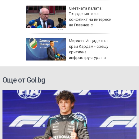
а да не
Сметната палата:
свика
Твърденията за
заради
конфликт на интереси
на Главчев с
възложените от НС одити са спекулативни
на: Това
Мирчев: Инцидентът
емъл
край Кардам - срещу
тиска
критична
о поле
инфраструктура на
крайна
държава от НАТО
Още от Gol.bg