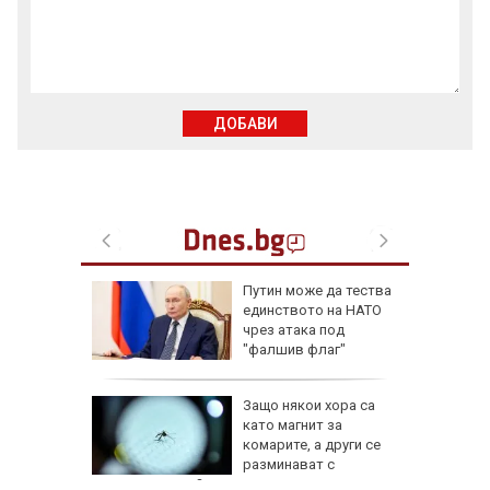
ДОБАВИ
ели и
Путин може да тества
иха
единството на НАТО
алиев в
чрез атака под
път
"фалшив флаг"
ревен
Защо някои хора са
ец
като магнит за
шив
комарите, а други се
ми
разминават с
ухапванията им?