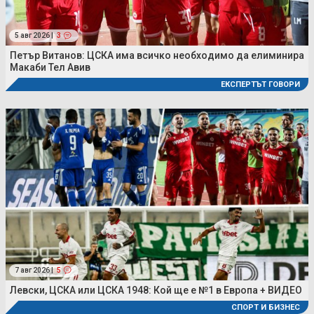
5 авг 2026 |
3
Петър Витанов: ЦСКА има всичко необходимо да елиминира
Макаби Тел Авив
ЕКСПЕРТЪТ ГОВОРИ
7 авг 2026 |
5
Левски, ЦСКА или ЦСКА 1948: Кой ще е №1 в Европа + ВИДЕО
СПОРТ И БИЗНЕС