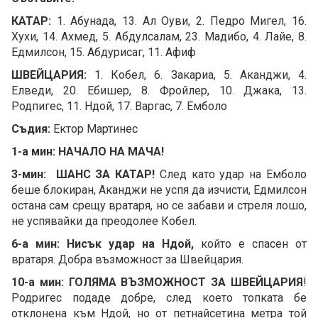
КАТАР:
1. Абунада, 13. Ал Оуви, 2. Педро Мигел, 16.
Хухи, 14. Ахмед, 5. Абдулсалам, 23. Мадибо, 4. Лайе, 8.
Eдмилсон, 15. Абдурисаг, 11. Афиф
ШВЕЙЦАРИЯ:
1. Кобел, 6. Закариа, 5. Аканджи, 4.
Елведи, 20. Ебишер, 8. Фройлер, 10. Джака, 13.
Родпигес, 11. Ндой, 17. Варгас, 7. Емболо
Съдия:
Ектор Мартинес
1-а мин: НАЧАЛО НА МАЧА!
3-мин: ШАНС ЗА КАТАР!
След като удар на Емболо
беше блокиран, Аканджи не успя да изчисти, Едмилсон
остана сам срещу вратаря, но се забави и стреля лошо,
не успявайки да преодолее Кобел.
6-а мин: Нисък удар на Ндой,
който е спасен от
вратаря. Добра възможност за Швейцария.
10-а мин: ГОЛЯМА ВЪЗМОЖНОСТ ЗА ШВЕЙЦАРИЯ
!
Родригес подаде добре, след което топката бе
отклонена към Ндой, но от петнайсетина метра той