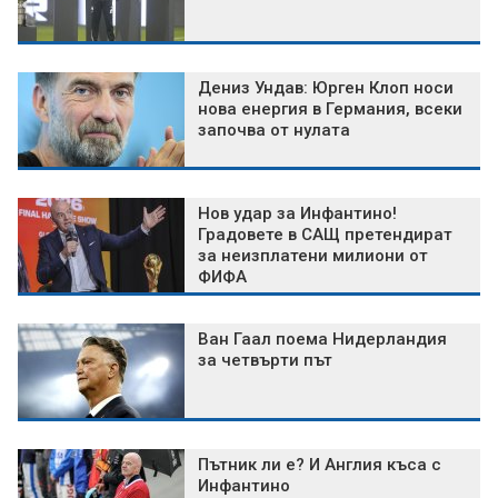
Дениз Ундав: Юрген Клоп носи
нова енергия в Германия, всеки
започва от нулата
Нов удар за Инфантино!
Градовете в САЩ претендират
за неизплатени милиони от
ФИФА
Ван Гаал поема Нидерландия
за четвърти път
Пътник ли е? И Англия къса с
Инфантино