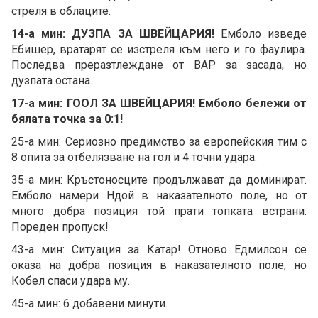
стреля в облаците.
14-а мин: ДУЗПА ЗА ШВЕЙЦАРИЯ!
Емболо изведе
Ебишер, вратарят се изстреля към него и го фаулира.
Последва преразтлеждане от ВАР за засада, но
дузпата остана.
17-а мин: ГООЛ ЗА ШВЕЙЦАРИЯ! Емболо бележи от
бялата точка за 0:1!
25-а мин: Сериозно предимство за европейския тим с
8 опита за отбелязване на гол и 4 точни удара.
35-а мин: Кръстоносците продължават да доминират.
Емболо намери Ндой в наказателното поле, но от
много добра позиция той прати топката встрани.
Пореден пропуск!
43-а мин: Ситуация за Катар! Отново Едмилсон се
оказа на добра позиция в наказателното поле, но
Кобел спаси удара му.
45-а мин: 6 добавени минути.