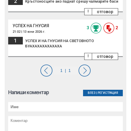
2
Кръстоносците ако паднат срешу чалмарите баси
!
отговор
УСПЕХ НА ГНУСИЯ
3
2
21:02 | 13 юни 2026 г.
1
УСПЕХ И НА ГНУСИЯ НА СВЕТОВНОТО
БУАХАХАХАХАХАХА
!
отговор
Напиши коментар
ВЛЕЗ
|
РЕГИСТРАЦИЯ