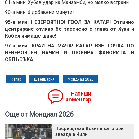
81-а мин: Хубав удар на Манзамби, но малко встрани.
90-а мин: 6 добавени минути!
95-а мин: НЕВЕРОЯТНО! ГООЛ ЗА КАТАР! Отлично
центриране отляво бе засечено с глава от Хухи и
Кобел нямаше шанс!
97-а мин: КРАЙ НА МАЧА! КАТАР ВЗЕ ТОЧКА ПО
НЕВЕРОЯТЕН НАЧИН И ШОКИРА ФАВОРИТА В
СБЛЪСЪКА!
Катар
Швейцария
Мондиал 2026
Напиши
коментар
Още от Мондиал 2026
Посрещнаха Возиня като рок
звезда в Чили