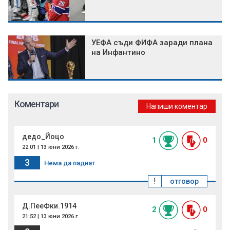
УЕФА съди ФИФА заради плана
на Инфантино
Коментари
Напиши коментар
дедо_Йоцо
1
0
22:01 | 13 юни 2026 г.
3
Нема да паднат.
!
отговор
Д.ПееФки.1914
2
0
21:52 | 13 юни 2026 г.