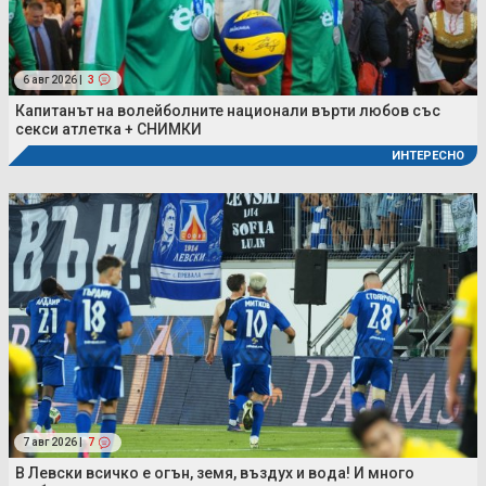
6 авг 2026 |
3
Капитанът на волейболните национали върти любов със
секси атлетка + СНИМКИ
ИНТЕРЕСНО
7 авг 2026 |
7
В Левски всичко е огън, земя, въздух и вода! И много