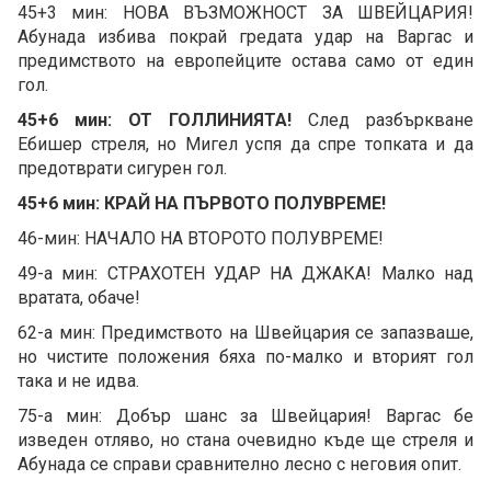
45+3 мин: НОВА ВЪЗМОЖНОСТ ЗА ШВЕЙЦАРИЯ!
Абунада избива покрай гредата удар на Варгас и
предимството на европейците остава само от един
гол.
45+6 мин: ОТ ГОЛЛИНИЯТА!
След разбъркване
Ебишер стреля, но Мигел успя да спре топката и да
предотврати сигурен гол.
45+6 мин: КРАЙ НА ПЪРВОТО ПОЛУВРЕМЕ!
46-мин: НАЧАЛО НА ВТОРОТО ПОЛУВРЕМЕ!
49-а мин: СТРАХОТЕН УДАР НА ДЖАКА! Малко над
вратата, обаче!
62-а мин: Предимството на Швейцария се запазваше,
но чистите положения бяха по-малко и вторият гол
така и не идва.
75-а мин: Добър шанс за Швейцария! Варгас бе
изведен отляво, но стана очевидно къде ще стреля и
Абунада се справи сравнително лесно с неговия опит.