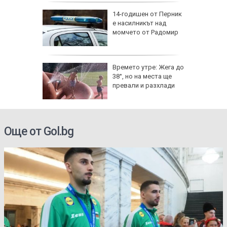
аничават
14-годишен от Перник
м София
е насилникът над
", АМ
момчето от Радомир
веждите
Времето утре: Жега до
ве по
38°, но на места ще
ежите от
превали и разхлади
аврили с
Още от Gol.bg