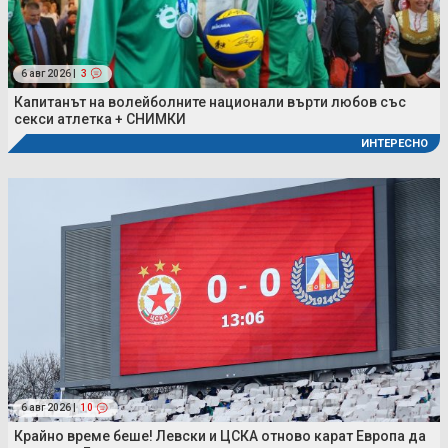
6 авг 2026 |
3
Капитанът на волейболните национали върти любов със
секси атлетка + СНИМКИ
ИНТЕРЕСНО
6 авг 2026 |
10
Крайно време беше! Левски и ЦСКА отново карат Европа да