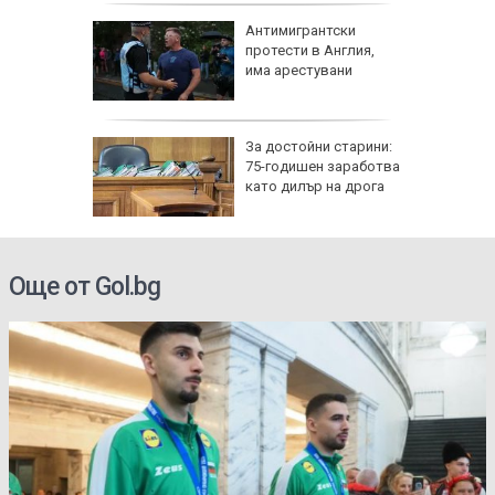
я
Антимигрантски
протести в Англия,
има арестувани
с счупен
За достойни старини:
 край
75-годишен заработва
като дилър на дрога
Още от Gol.bg