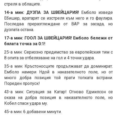
стреля в облаците.
14-а мин: ДУЗПА ЗА ШВЕЙЦАРИЯ!
Емболо изведе
Ебишер, вратарят се изстреля към него и го фаулира.
Последва преразтлеждане от ВАР за засада, но
дузпата остана.
17-а мин: ГООЛ ЗА ШВЕЙЦАРИЯ! Емболо бележи от
бялата точка за 0:1!
25-а мин: Сериозно предимство за европейския тим с
8 опита за отбелязване на гол и 4 точни удара.
35-а мин: Кръстоносците продължават да доминират.
Емболо намери Ндой в наказателното поле, но от
много добра позиция той прати топката встрани.
Пореден пропуск!
43-а мин: Ситуация за Катар! Отново Едмилсон се
оказа на добра позиция в наказателното поле, но
Кобел спаси удара му.
45-а мин: 6 добавени минути.