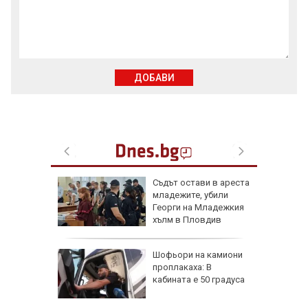
ДОБАВИ
 отряза
Съдът остави в ареста
чи
младежите, убили
Георги на Младежкия
е
хълм в Пловдив
арежда
Шофьори на камиони
китайски
проплакаха: В
0 и 16
кабината е 50 градуса