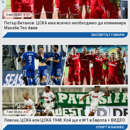
5 авг 2026 |
3
Петър Витанов: ЦСКА има всичко необходимо да елиминира
Макаби Тел Авив
ЕКСПЕРТЪТ ГОВОРИ
7 авг 2026 |
4
Левски, ЦСКА или ЦСКА 1948: Кой ще е №1 в Европа + ВИДЕО
СПОРТ И БИЗНЕС