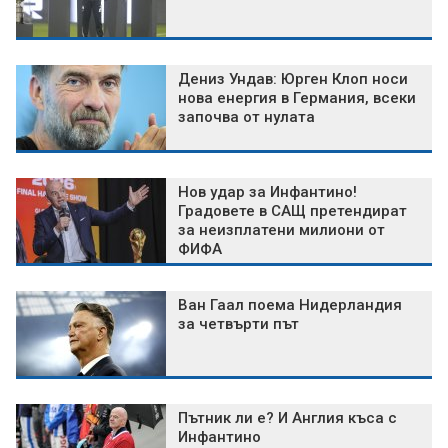
Дениз Ундав: Юрген Клоп носи
нова енергия в Германия, всеки
започва от нулата
Нов удар за Инфантино!
Градовете в САЩ претендират
за неизплатени милиони от
ФИФА
Ван Гаал поема Нидерландия
за четвърти път
Пътник ли е? И Англия къса с
Инфантино