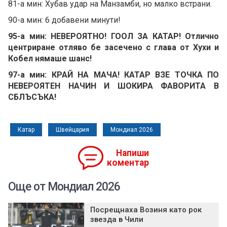
81-а мин: Хубав удар на Манзамби, но малко встрани.
90-а мин: 6 добавени минути!
95-а мин: НЕВЕРОЯТНО! ГООЛ ЗА КАТАР! Отлично
центриране отляво бе засечено с глава от Хухи и
Кобел нямаше шанс!
97-а мин: КРАЙ НА МАЧА! КАТАР ВЗЕ ТОЧКА ПО
НЕВЕРОЯТЕН НАЧИН И ШОКИРА ФАВОРИТА В
СБЛЪСЪКА!
Катар
Швейцария
Мондиал 2026
Напиши
коментар
Още от Мондиал 2026
Посрещнаха Возиня като рок
звезда в Чили