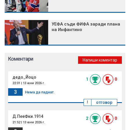
УЕФА съди ФИФА заради плана
на Инфантино
Коментари
Напиши коментар
дедо_Йоцо
1
0
22:01 | 13 юни 2026 г.
3
Нема да паднат.
!
отговор
Д.ПееФки.1914
2
0
21:52 | 13 юни 2026 г.