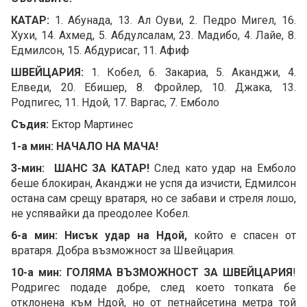
КАТАР:
1. Абунада, 13. Ал Оуви, 2. Педро Мигел, 16.
Хухи, 14. Ахмед, 5. Абдулсалам, 23. Мадибо, 4. Лайе, 8.
Eдмилсон, 15. Абдурисаг, 11. Афиф
ШВЕЙЦАРИЯ:
1. Кобел, 6. Закариа, 5. Аканджи, 4.
Елведи, 20. Ебишер, 8. Фройлер, 10. Джака, 13.
Родпигес, 11. Ндой, 17. Варгас, 7. Емболо
Съдия:
Ектор Мартинес
1-а мин: НАЧАЛО НА МАЧА!
3-мин: ШАНС ЗА КАТАР!
След като удар на Емболо
беше блокиран, Аканджи не успя да изчисти, Едмилсон
остана сам срещу вратаря, но се забави и стреля лошо,
не успявайки да преодолее Кобел.
6-а мин: Нисък удар на Ндой,
който е спасен от
вратаря. Добра възможност за Швейцария.
10-а мин: ГОЛЯМА ВЪЗМОЖНОСТ ЗА ШВЕЙЦАРИЯ
!
Родригес подаде добре, след което топката бе
отклонена към Ндой, но от петнайсетина метра той