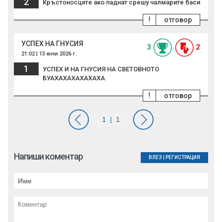
2
Кръстоносците ако паднат срешу чалмарите баси
!
отговор
УСПЕХ НА ГНУСИЯ
3
2
21:02 | 13 юни 2026 г.
1
УСПЕХ И НА ГНУСИЯ НА СВЕТОВНОТО
БУАХАХАХАХАХАХА
!
отговор
Напиши коментар
ВЛЕЗ
|
РЕГИСТРАЦИЯ