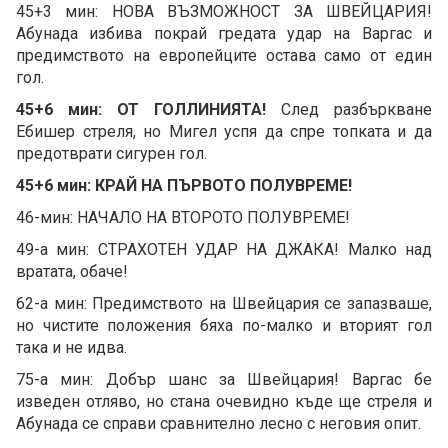
45+3 мин: НОВА ВЪЗМОЖНОСТ ЗА ШВЕЙЦАРИЯ!
Абунада избива покрай гредата удар на Варгас и
предимството на европейците остава само от един
гол.
45+6 мин: ОТ ГОЛЛИНИЯТА!
След разбъркване
Ебишер стреля, но Мигел успя да спре топката и да
предотврати сигурен гол.
45+6 мин: КРАЙ НА ПЪРВОТО ПОЛУВРЕМЕ!
46-мин: НАЧАЛО НА ВТОРОТО ПОЛУВРЕМЕ!
49-а мин: СТРАХОТЕН УДАР НА ДЖАКА! Малко над
вратата, обаче!
62-а мин: Предимството на Швейцария се запазваше,
но чистите положения бяха по-малко и вторият гол
така и не идва.
75-а мин: Добър шанс за Швейцария! Варгас бе
изведен отляво, но стана очевидно къде ще стреля и
Абунада се справи сравнително лесно с неговия опит.