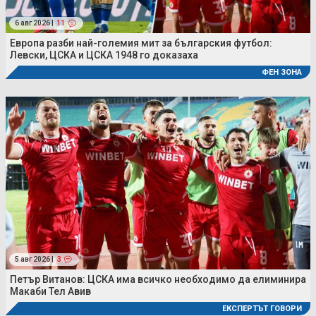
6 авг 2026 |
11
Европа разби най-големия мит за българския футбол:
Левски, ЦСКА и ЦСКА 1948 го доказаха
ФЕН ЗОНА
5 авг 2026 |
3
Петър Витанов: ЦСКА има всичко необходимо да елиминира
Макаби Тел Авив
ЕКСПЕРТЪТ ГОВОРИ