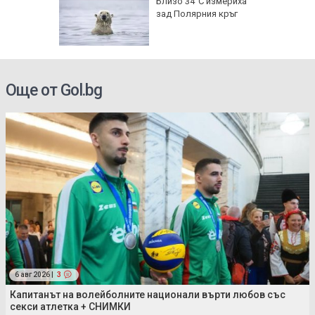
исия
Близо 34°C измериха
зад Полярния кръг
Още от Gol.bg
6 авг 2026 |
3
Капитанът на волейболните национали върти любов със
секси атлетка + СНИМКИ