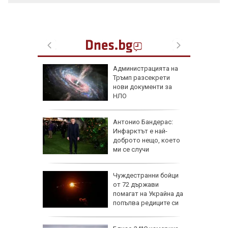
 часа и
Администрацията на
евно:
Тръмп разсекрети
мрежата
нови документи за
НЛО
емова:
Антонио Бандерас:
заплата
Инфарктът е най-
20 евро,
доброто нещо, което
ече
ми се случи
исия
Чуждестранни бойци
от 72 държави
помагат на Украйна да
попълва редиците си