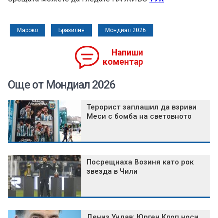
Мароко
Бразилия
Мондиал 2026
Напиши
коментар
Още от Мондиал 2026
Терорист заплашил да взриви
Меси с бомба на световното
Посрещнаха Возиня като рок
звезда в Чили
Дениз Ундав: Юрген Клоп носи