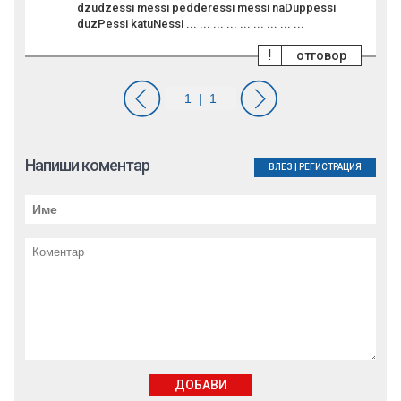
dzudzessi messi pedderessi messi naDuppessi
duzPessi katuNessi ... ... ... ... ... ... ... ... ...
!
отговор
Напиши коментар
ВЛЕЗ
|
РЕГИСТРАЦИЯ
ДОБАВИ