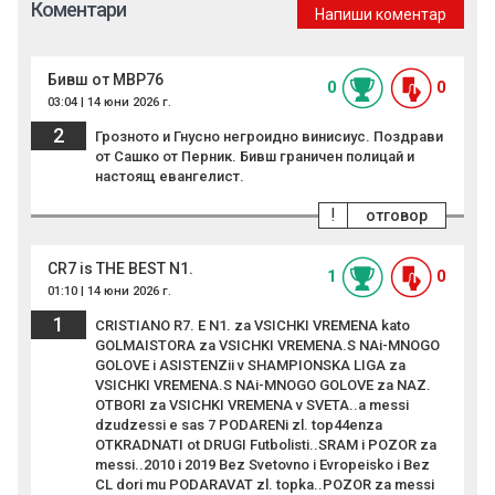
Коментари
Напиши коментар
Бивш от МВР76
0
0
03:04 | 14 юни 2026 г.
2
Грозното и Гнусно негроидно винисиус. Поздрави
от Сашко от Перник. Бивш граничен полицай и
настоящ евангелист.
!
отговор
CR7 is THE BEST N1.
1
0
01:10 | 14 юни 2026 г.
1
CRISTIANO R7. E N1. za VSICHKI VREMENA kato
GOLMAISTORA za VSICHKI VREMENA.S NAi-MNOGO
GOLOVE i ASISTENZii v SHAMPIONSKA LIGA za
VSICHKI VREMENA.S NAi-MNOGO GOLOVE za NAZ.
OTBORI za VSICHKI VREMENA v SVETA..a messi
dzudzessi e sas 7 PODARENi zl. top44enza
OTKRADNATI ot DRUGI Futbolisti..SRAM i POZOR za
messi..2010 i 2019 Bez Svetovno i Evropeisko i Bez
CL dori mu PODARAVAT zl. topka..POZOR za messi