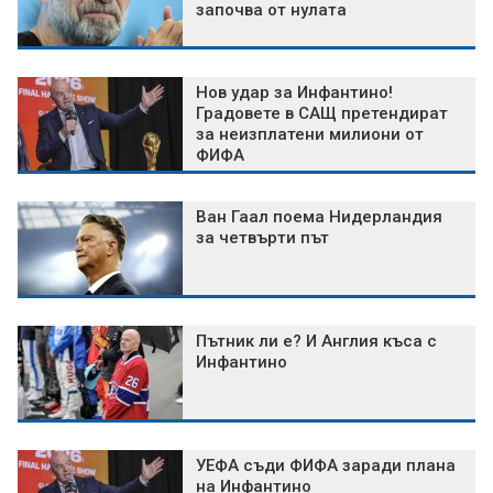
започва от нулата
Нов удар за Инфантино!
Градовете в САЩ претендират
за неизплатени милиони от
ФИФА
Ван Гаал поема Нидерландия
за четвърти път
Пътник ли е? И Англия къса с
Инфантино
УЕФА съди ФИФА заради плана
на Инфантино