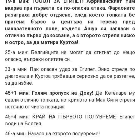
19-а мин: ГОООЛ ЗА ЕГИПЕТ! Африканският тим
вкарва при първата си по-опасна атака. Фараоните
разиграха добре отдясно, след което топката бе
пратена бързо в центъра на терена пред
наказателното поле, където Ашур си нагласи с
отлично първо докосване, а с второто стреля ниско
и остро, за да матира Куртоа!
25-а мин: Белгийците не могат да стигнат до нещо
опасно, въпреки опитите си.
33-а мин: Пак опасен удар за Египет. Зико стреля по
диагонала и Куртоа трябваше сериозно да се разтегне,
за да избие.
45+1 мин: Голям пропуск на Доку!
Де Кетеларе му
свали отлично топката, но крилото на Ман Сити стреля
неточно от чиста позиция.
45+4 мин: КРАЙ НА ПЪРВОТО ПОЛУВРЕМЕ. Египет
води на Белгия.
46-а мин: Начало на второто полувреме!