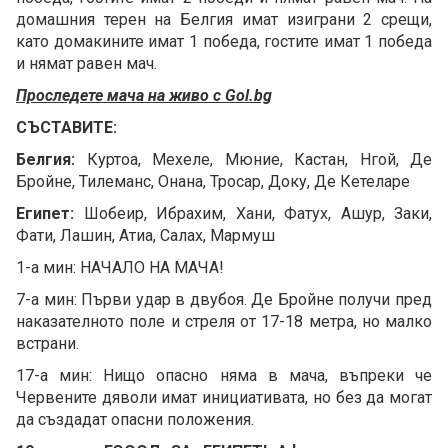
домашния терен на Белгия имат изиграни 2 срещи,
като домакините имат 1 победа, гостите имат 1 победа
и нямат равен мач.
Проследете мача на живо с Gol.bg
СЪСТАВИТЕ:
Белгия:
Куртоа, Мехеле, Мюние, Кастан, Нгой, Де
Бройне, Тилеманс, Онана, Тросар, Доку, Де Кетеларе
Египет:
Шобеир, Ибрахим, Хани, Фатух, Ашур, Заки,
Фати, Лашин, Атиа, Салах, Мармуш
1-а мин: НАЧАЛО НА МАЧА!
7-а мин: Първи удар в двубоя. Де Бройне получи пред
наказателното поле и стреля от 17-18 метра, но малко
встрани.
17-а мин: Нищо опасно няма в мача, въпреки че
Червените дяволи имат инициативата, но без да могат
да създадат опасни положения.