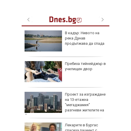
В кадър: Нивото на
река Дунав
продължава да спада
доц.
Пребиха тийнейджър в
езценни
училищен двор
 оцелеем
 на съд
Проект за изграждане
нето на
на 13-етажна
за
"мегаджамия"
разгневи жителите на
Лондон
 Пучини
Лекарите в Бургас
бликата
спасиха пациент с