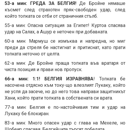
53-а мин: ГРЕДА ЗА БЕЛГИЯ!
Де Бройне нямаше
късмет след страхотен пряк-свободен удар, след
който топката се отби от страничния стълб.
55-а мин: Опасна ситуация за Египет! Куртоа спасява
удар на Салах, а Ашур е неточен при добавката.
60-а мин: Мармуш се измъква и напредна, но миг
преди да стреля бе настигнат и притиснат, като прати
топката неточно от целта.
62-а мин: Де Бройне праща топката във вратаря от
чиста позиция и прави нов пропуск.
66-а мин: 1:1! БЕЛГИЯ ИЗРАВНЯВА
! Топката бе
насочена отдясно към току-що влезлият Лукаку, който
не успя да засече, но до него това направи защитникът
Хани, който прати топката в собствената си врата.
77-а мин: Белгия е по-настойчивия тим и удар на
Лукаку бе блокиран.
83-а мин: Много опасен удар с глава на Мехеле, но
Шобеир спасавя. Белгийците търсят победата.