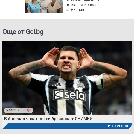
лощада"
тежка легионелна
инфекция
Още от Gol.bg
5 авг 2026 |
1
В Арсенал чакат секси бразилка + СНИМКИ
ИНТЕРЕСНО