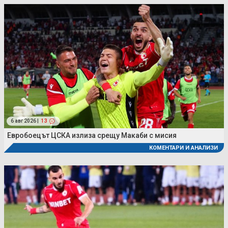
6 авг 2026 |
13
Евробоецът ЦСКА излиза срещу Макаби с мисия
КОМЕНТАРИ И АНАЛИЗИ