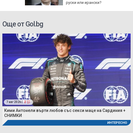
руски или ирански?
Още от Gol.bg
7 авг 2026 |
2
Кими Антонели върти любов със секси маце на Сардиния +
СНИМКИ
ИНТЕРЕСНО