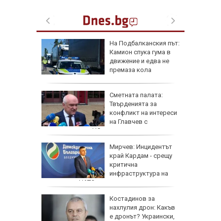
ще в
На Подбалканския път:
валът на
Камион спука гума в
ристол
движение и едва не
премаза кола
а да не
Сметната палата:
свика
Твърденията за
заради
конфликт на интереси
на Главчев с
възложените от НС одити са спекулативни
на: Това
Мирчев: Инцидентът
емъл
край Кардам - срещу
тиска
критична
о поле
инфраструктура на
крайна
държава от НАТО
я
Костадинов за
нахлулия дрон: Какъв
е дронът? Украински,