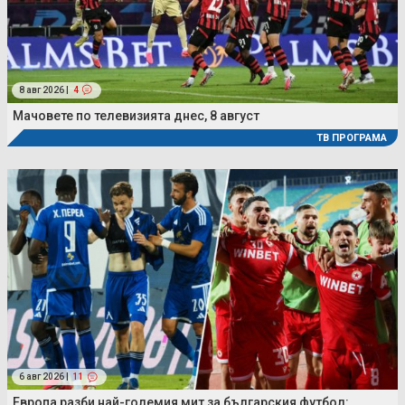
8 авг 2026 |
4
Мачовете по телевизията днес, 8 август
ТВ ПРОГРАМА
6 авг 2026 |
11
Европа разби най-големия мит за българския футбол: