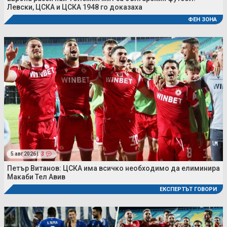
Левски, ЦСКА и ЦСКА 1948 го доказаха
ФЕН ЗОНА
5 авг 2026 |
3
Петър Витанов: ЦСКА има всичко необходимо да елиминира
Макаби Тел Авив
ЕКСПЕРТЪТ ГОВОРИ