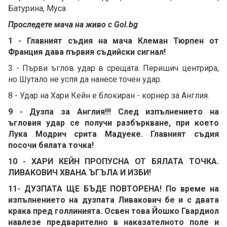
Батурина, Муса
Проследете мача на живо с Gol.bg
1 - Главният съдия на мача Клеман Тюрпен от
Франция дава първия съдийски сигнал!
3 - Първи ъглов удар в срещата. Перишич центрира,
но Шутало не успя да нанесе точен удар.
8 - Удар на Хари Кейн е блокиран - корнер за Англия.
9 - Дузпа за Англия!!! След изпълнението на
ъгловия удар се получи разбъркване, при което
Лука Модрич срита Мадуеке. Главният съдия
посочи бялата точка!
10 - ХАРИ КЕЙН ПРОПУСНА ОТ БЯЛАТА ТОЧКА.
ЛИВАКОВИЧ ХВАНА ЪГЪЛА И ИЗБИ!
11- ДУЗПАТА ЩЕ БЪДЕ ПОВТОРЕНА! По време на
изпълнението на дузпата Ливакович бе и с двата
крака пред голлинията. Освен това Йошко Гвардиол
навлезе предварително в наказателното поле и