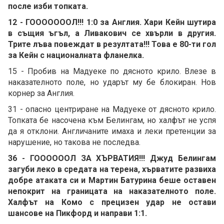
после изби топката.
12 - ГОООООООЛ!!! 1:0 за Англия. Хари Кейн шутира
в същия ъгъл, а Ливакович се хвърли в другия.
Трите лъва повеждат в резултата!!! Това е 80-ти гол
за Кейн с националната фланелка.
15 - Пробив на Мадуеке по дясното крило. Влезе в
наказателното поле, но ударът му бе блокиран. Нов
корнер за Англия.
31 - опасно центриране на Мадуеке от дясното крило.
Топката бе насочена към Белингам, но халфът не успя
да я отклони. Англичаните имаха и леки претенции за
нарушение, но такова не последва.
36 - ГООООООЛ ЗА ХЪРВАТИЯ!!! Джуд Белингам
загуби леко в средата на терена, хърватите развиха
добре атаката си и Мартин Батурина беше оставен
непокрит на границата на наказателното поле.
Халфът на Комо с прецизен удар не остави
шансове на Пикфорд и направи 1:1.