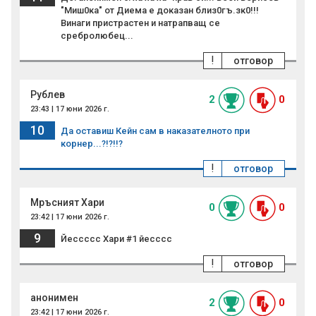
"Миш0ка" от Диема е доказан близ0гъ.зк0!!!
Винаги пристрастен и натрапващ се
сребролюбец...
!
отговор
Рублев
2
0
23:43 | 17 юни 2026 г.
10
Да оставиш Кейн сам в наказателното при
корнер...?!?!!?
!
отговор
Мръсният Хари
0
0
23:42 | 17 юни 2026 г.
9
Йессссс Хари #1 йесссс
!
отговор
анонимен
2
0
23:42 | 17 юни 2026 г.