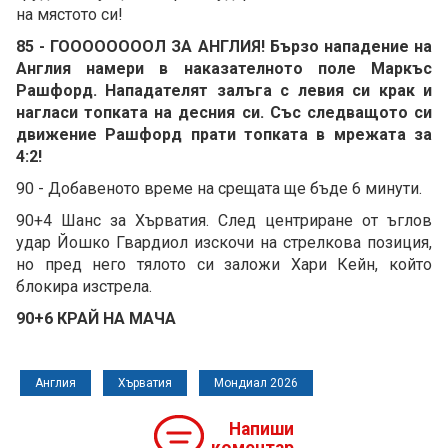
на мястото си!
85 - ГООООООООЛ ЗА АНГЛИЯ! Бързо нападение на
Англия намери в наказателното поле Маркъс
Рашфорд. Нападателят залъга с левия си крак и
нагласи топката на десния си. Със следващото си
движение Рашфорд прати топката в мрежата за
4:2!
90 - Добавеното време на срещата ще бъде 6 минути.
90+4 Шанс за Хърватия. След центриране от ъглов
удар Йошко Гвардиол изскочи на стрелкова позиция,
но пред него тялото си заложи Хари Кейн, който
блокира изстрела.
90+6 КРАЙ НА МАЧА
Англия
Хърватия
Мондиал 2026
Напиши