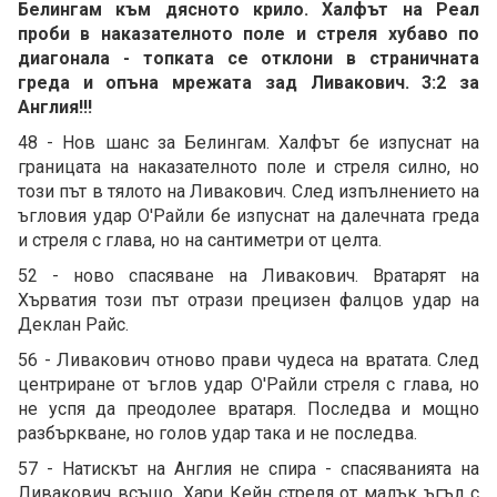
Белингам към дясното крило. Халфът на Реал
проби в наказателното поле и стреля хубаво по
диагонала - топката се отклони в страничната
греда и опъна мрежата зад Ливакович. 3:2 за
Англия!!!
48 - Нов шанс за Белингам. Халфът бе изпуснат на
границата на наказателното поле и стреля силно, но
този път в тялото на Ливакович. След изпълнението на
ъгловия удар О'Райли бе изпуснат на далечната греда
и стреля с глава, но на сантиметри от целта.
52 - ново спасяване на Ливакович. Вратарят на
Хърватия този път отрази прецизен фалцов удар на
Деклан Райс.
56 - Ливакович отново прави чудеса на вратата. След
центриране от ъглов удар О'Райли стреля с глава, но
не успя да преодолее вратаря. Последва и мощно
разбъркване, но голов удар така и не последва.
57 - Натискът на Англия не спира - спасяванията на
Ливакович всъщо. Хари Кейн стреля от малък ъгъл с