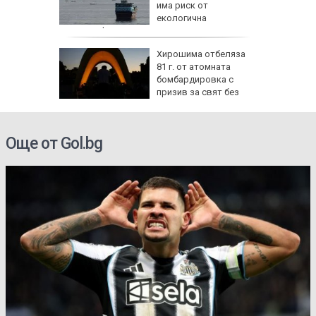
рска
има риск от
екологична
катастрофа
ави най-
Хирошима отбеляза
ръщане
81 г. от атомната
6 г.,
бомбардировка с
лог
призив за свят без
ядрени оръжия
Още от Gol.bg