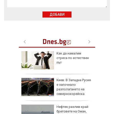
ДОБАВИ
ов албум
Как да намалим
 години
стреса по естествен
път
 се
Киев: В Западна Русия
ва с
е започнало
пове,
разполагането на
ро ще
севернокорейска
ракетна част
ме два
Нефтен разлив край
ивилни са
бреговете на Оман,