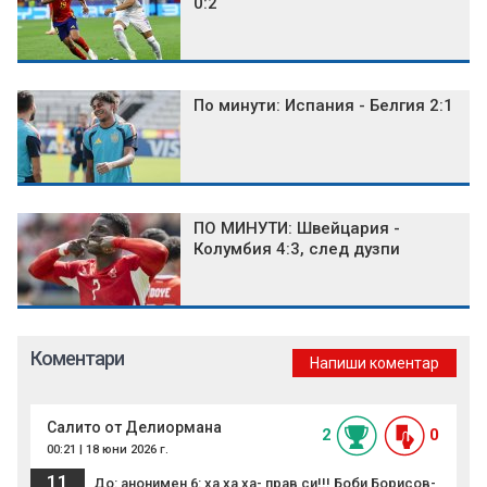
0:2
По минути: Испания - Белгия 2:1
ПО МИНУТИ: Швейцария -
Колумбия 4:3, след дузпи
Коментари
Напиши коментар
Салито от Делиормана
2
0
00:21 | 18 юни 2026 г.
11
До: анонимен 6: ха ха ха- прав си!!! Боби Борисов-