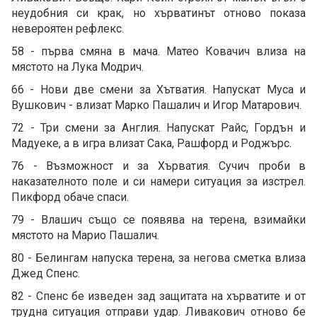
неудобния си крак, но хърватинът отново показа
невероятен рефлекс.
58 - първа смяна в мача. Матео Ковачич влиза на
мястото на Лука Модрич.
66 - Нови две смени за Хътватия. Напускат Муса и
Вушкович - влизат Марко Пашалич и Игор Матарович.
72 - Три смени за Англия. Напускат Райс, Гордън и
Мадуеке, а в игра влизат Сака, Рашфорд и Роджърс.
76 - Възможност и за Хърватия. Сучич проби в
наказателното поле и си намери ситуация за изстрел.
Пикфорд обаче спаси.
79 - Влашич също се появява на терена, взимайки
мястото на Марио Пашалич.
80 - Белингам напуска терена, за негова сметка влиза
Джед Спенс.
82 - Спенс бе изведен зад защитата на хърватите и от
трудна ситуация отправи удар. Ливакович отново бе