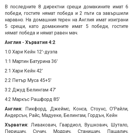
В последните 8 директни срещи домакините имат 6
победи, гостите нямат победа и 2 пъти са завършили
наравно. На домашния терен на Англия имат изиграни
5 срещи, като домакините имат 5 победи, гостите
нямат победа и нямат равен мач.
Англия - Хърватия 4:2
1:0 Хари Кейн 12'-дузпа
1:1 Мартин Батурина 36'
2:1 Хари Кейн 42'
2:2 Петър Муса 45+5'
3:2 Джуд Белингам 47'
4:2 Маркъс Рашфорд 85'
Англия:
Пикфорд, Джеймс, Конса, Стоунс, О'Райли,
Андерсън, Райс, Мадуеке, Белингам, Гордън, Кейн
Хърватия:
Ливакович, Гвардиол, Вушкович, Шутало,
Перишич, Сучич, Модрич, Станишич, Пашалич,