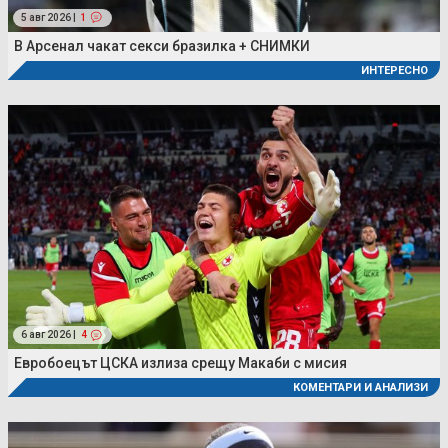
5 авг 2026 |
1
В Арсенал чакат секси бразилка + СНИМКИ
ИНТЕРЕСНО
6 авг 2026 |
4
Евробоецът ЦСКА излиза срещу Макаби с мисия
КОМЕНТАРИ И АНАЛИЗИ