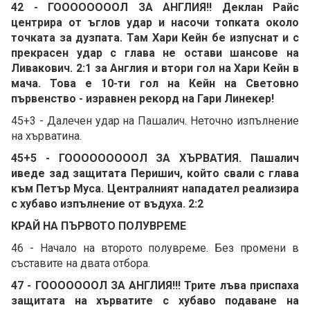
42 - ГООООООООЛ ЗА АНГЛИЯ!! Деклан Райс
центрира от ъглов удар и насочи топката около
точката за дузпата. Там Хари Кейн бе изпуснат и с
прекрасен удар с глава не остави шансове на
Ливакович. 2:1 за Англия и втори гол на Хари Кейн в
мача. Това е 10-ти гол на Кейн на Световно
първенство - изравнен рекорд на Гари Линекер!
45+3 - Далечен удар на Пашалич. Неточно изпълнение
на хърватина.
45+5 - ГОООООООООЛ ЗА ХЪРВАТИЯ. Пашалич
иведе зад защитата Перишич, който свали с глава
към Петър Муса. Централният нападател реализира
с хубаво изпълнение от въдуха. 2:2
КРАЙ НА ПЪРВОТО ПОЛУВРЕМЕ
46 - Начало на второто полувреме. Без промени в
съставите на двата отбора.
47 - ГОООООООЛ ЗА АНГЛИЯ!!! Трите лъва приспаха
защитата на хърватите с хубаво подаване на