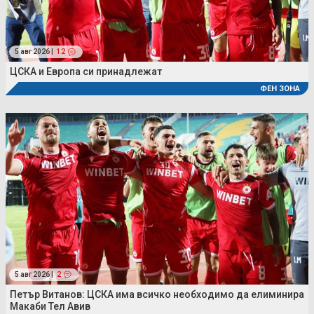
5 авг 2026 |
12
ЦСКА и Европа си принадлежат
ФЕН ЗОНА
5 авг 2026 |
2
Петър Витанов: ЦСКА има всичко необходимо да елиминира
Макаби Тел Авив