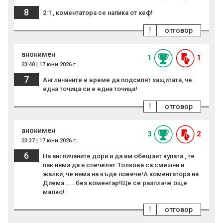
8
2:1 , коментатора се напика от кеф!
!
отговор
анонимен
1
1
23:40 | 17 юни 2026 г.
7
Англичаните е време да подсилят защитата, че
една точица си е една точица!
!
отговор
анонимен
3
2
23:37 | 17 юни 2026 г.
6
На англичаните дори и да им обещаят купата , те
пак няма да я спечелят.Толкова са смешни и
жалки, че няма на къде повече!А коментатора на
Диема .....без коментар!Ще се разплаче още
малко!
!
отговор