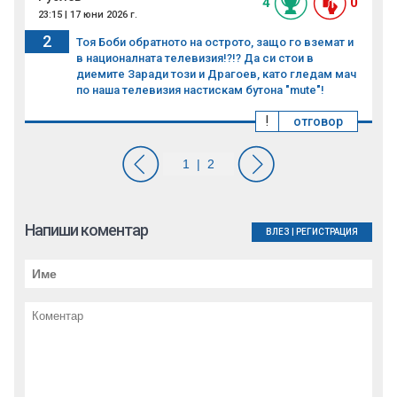
4
0
23:15 | 17 юни 2026 г.
2
Тоя Боби обратното на острото, защо го вземат и
в националната телевизия!?!? Да си стои в
диемите Заради този и Драгоев, като гледам мач
по наша телевизия настискам бутона "mute"!
!
отговор
Напиши коментар
ВЛЕЗ
|
РЕГИСТРАЦИЯ