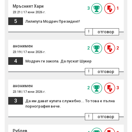
Мръсният Хари
3
1
23:21 | 17 юни 2026 г.
5
Лилипута Модрич Президент!
!
отговор
анонимен
2
2
23:19 | 17 юни 2026 г.
4
Модрич ги закопа. Да пускат Шукер
!
отговор
анонимен
2
3
23:18 | 17 юни 2026 г.
3
Да им дават купата служебно... То това е пълна
порнография вече.
!
отговор
Рублев