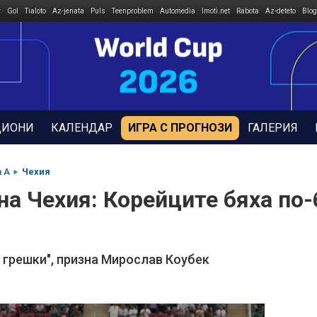
r
Gol
Tialoto
Az-jenata
Puls
Teenproblem
Automedia
Imoti.net
Rabota
Az-deteto
Blog
ДИОНИ
КАЛЕНДАР
ИГРА С ПРОГНОЗИ
ГАЛЕРИЯ
а A
Чехия
а Чехия: Корейците бяха по-
 грешки", призна Мирослав Коубек