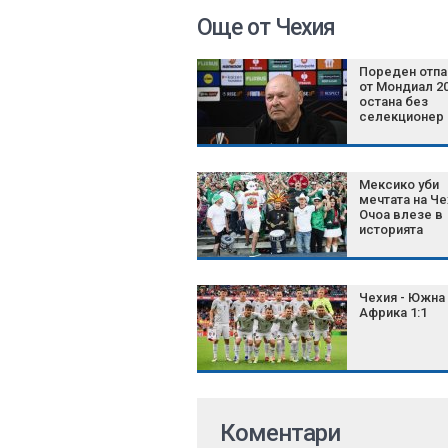
Още от Чехия
Пореден отп
от Мондиал 2
остана без
селекционер
Мексико уби
мечтата на Че
Очоа влезе в
историята
Чехия - Южна
Африка 1:1
Коментари