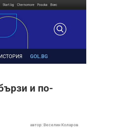
Start.bg
Chernomore
Posoka
Boec
ИСТОРИЯ
GOL.BG
бързи и по-
автор:
Веселин Коларов