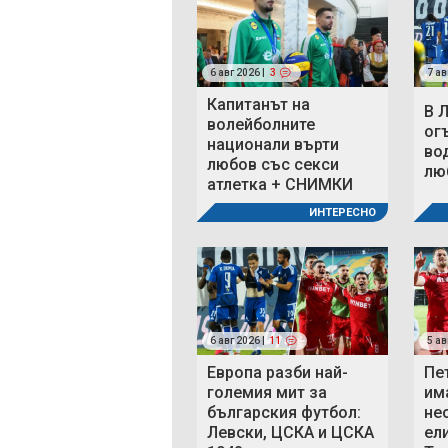
6 авг 2026 |
3
7 ав
Капитанът на
В 
волейболните
ог
национали върти
во
любов със секси
люб
атлетка + СНИМКИ
ИНТЕРЕСНО
6 авг 2026 |
11
5 ав
Европа разби най-
Пе
големия мит за
им
българския футбол:
не
Левски, ЦСКА и ЦСКА
ел