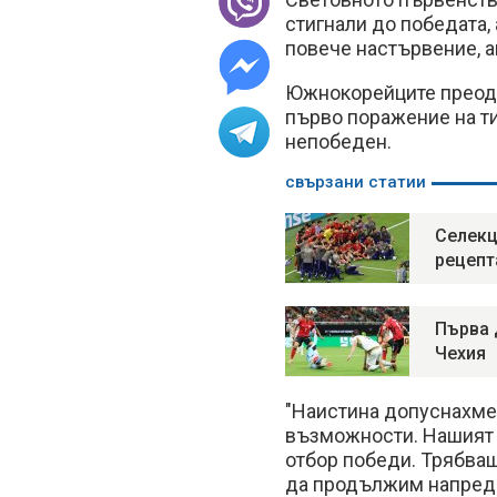
стигнали до победата, 
повече настървение, ак
Южнокорейците преодол
първо поражение на ти
непобеден.
свързани статии
Селекц
рецепт
Първа 
Чехия
"Наистина допуснахме
възможности. Нашият 
отбор победи. Трябваш
да продължим напред 