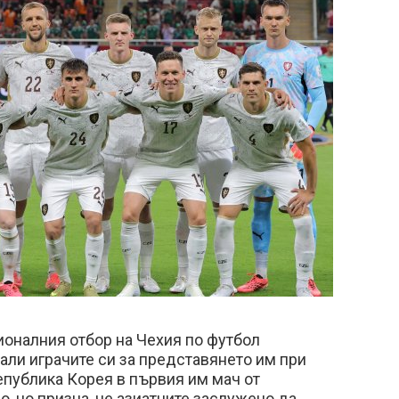
ионалния отбор на Чехия по футбол
ли играчите си за представянето им при
Република Корея в първия им мач от
, но призна, че азиатците заслужено да