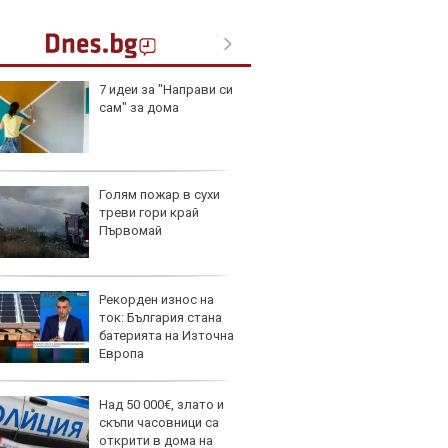
7 идеи за "Направи си
Toyota
сам" за дома
999 9
търси
Голям пожар в сухи
Защо 
треви гори край
остав
Първомай
жегат
Рекорден износ на
Автом
ток: България стана
под з
батерията на Източна
на дв
Европа
Над 50 000€, злато и
Карав
скъпи часовници са
най-г
открити в дома на
недос