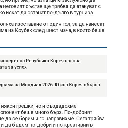
а неговият състав ще трябва да атакуват с
о искат да останат по-дълго в турнира.
яха изоставане от един гол, за да нанесат
ма на Коубек след шест мача, в които беше
ионерът на Република Корея назова
ата за успех
драма на Мондиал 2026: Южна Корея обърна
 някои грешки, но и създадохме
опонент беше много бърз. По-добрият
е да се борим и го направихме. Сега трябва
и да бъдем по-добри и по-креативни в