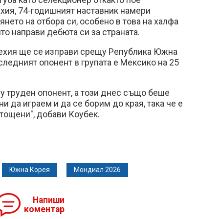
хия, 74-годишният наставник намери
янето на отбора си, особено в това на халфа
то направи дебюта си за страната.
ехия ще се изправи срещу Република Южна
оследният опонент в групата е Мексико на 25
у труден опонент, а този днес също беше
и да играем и да се борим до края, така че е
зтощени", добави Коубек.
Южна Корея
Мондиал 2026
Напиши
коментар