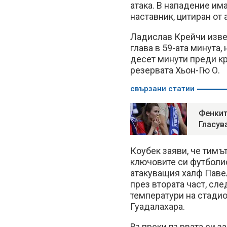
атака. В нападение им
наставник, цитиран от 
Ладислав Крейчи изве
глава в 59-ата минута,
десет минути преди кр
резервата Хьон-Гю О.
свързани статии
Фенкит
Гласув
Коубек заяви, че тимъ
ключовите си футболи
атакуващия халф Павел
през втората част, сл
температури на стадио
Гуадалахара.
Въпреки първата си за