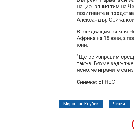
националния тим на Че
позитивите в представ
Александър Сойка, кой
В следващия си мач Ч
Африка на 18 юни, а п
юни.
"Ще се изправим срещ
такъв. Бяхме задължен
ясно, че играчите са и
Снимка:
БГНЕС
Мирослав Коубек
Чехия