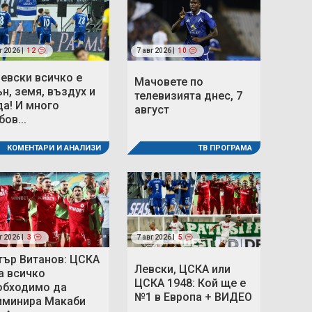
г 2026 |
12
7 авг 2026 |
10
Левски всичко е
Мачовете по
ън, земя, въздух и
телевизията днес, 7
да! И много
август
ов...
КОМЕНТАРИ И АНАЛИЗИ
ТВ ПРОГРАМА
г 2026 |
3
7 авг 2026 |
5
тър Витанов: ЦСКА
Левски, ЦСКА или
а всичко
ЦСКА 1948: Кой ще е
обходимо да
№1 в Европа + ВИДЕО
иминира Макаби