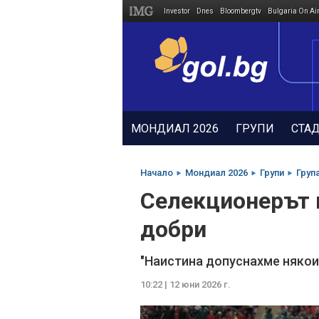
Investor
Dnes
Bloombergtv
Bulgaria On Ai
Megavselena.bg
МОНДИАЛ 2026
ГРУПИ
СТА
Начало
Мондиал 2026
Групи
Груп
Селекционерът н
добри
"Наистина допуснахме някои
10:22 | 12 юни 2026 г.