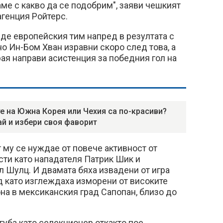
аме с какво да се подобрим", заяви чешкият
агенция Ройтерс.
де европейския тим напред в резултата с
 но Ин-Бом Хван изравни скоро след това, а
ая направи асистенция за победния гол на
е на Южна Корея или Чехия са по-красиви?
ай и избери своя фаворит
т му се нуждае от повече активност от
сти като нападателя Патрик Шик и
 Шулц. И двамата бяха извадени от игра
ед като изглеждаха изморени от високите
на в мексиканския град Сапопан, близо до
губа като селекционер откакто пое