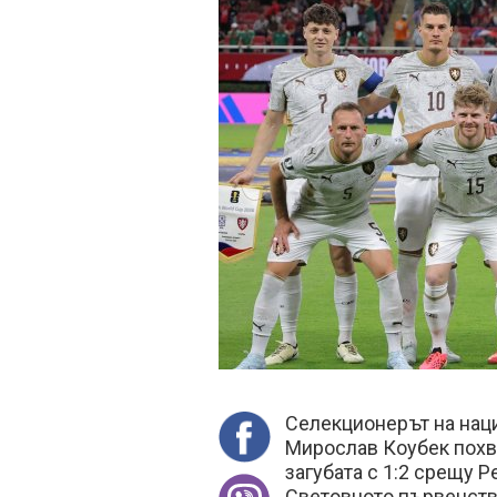
Селекционерът на нац
Мирослав Коубек похва
загубата с 1:2 срещу 
Световното първенство