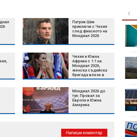
аднал
Патрик Шик
026
приключи с Чехия
Пожари изпепеляват
след фиаското на
Балканите, а
Мондиал 2026
рекордните горещини
изострят кризата в
Европа
Чехия и Южна
МВнР към РСМ:
хия,
Африка с 1:1 на
Настояваме Ива
Мондиал 2026,
женска съдийска
Михаилова да получи
бригада влезе в
достъп до адекватна
историята
медицинска грижа
Мондиал 2026 до
След натиска на
тук: Провал за
Тръмп: RWE се отказва
Европа и Южна
от вятърните си
Америка
проекти в САЩ
България иска
извънредна помощ от
Напиши коментар
ЕК за