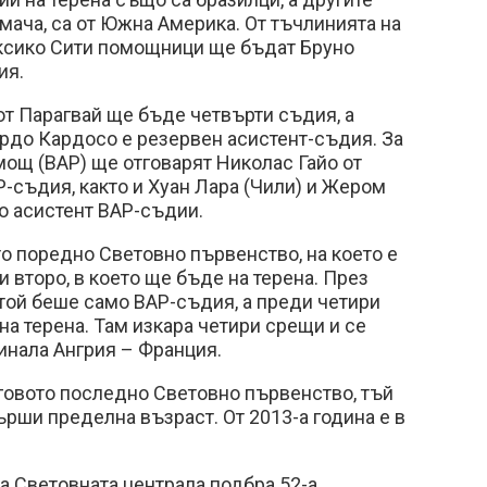
 мача, са от Южна Америка. От тъчлинията на
ексико Сити помощници ще бъдат Бруно
ия.
от Парагвай ще бъде четвърти съдия, а
рдо Кардосо е резервен асистент-съдия. За
ощ (ВАР) ще отговарят Николас Гайо от
-съдия, както и Хуан Лара (Чили) и Жером
о асистент ВАР-съдии.
то поредно Световно първенство, на което е
и второ, в което ще бъде на терена. През
 той беше само ВАР-съдия, а преди четири
на терена. Там изкара четири срещи и се
инала Ангрия – Франция.
еговото последно Световно първенство, тъй
ърши пределна възраст. От 2013-а година е в
а Световната централа подбра 52-а