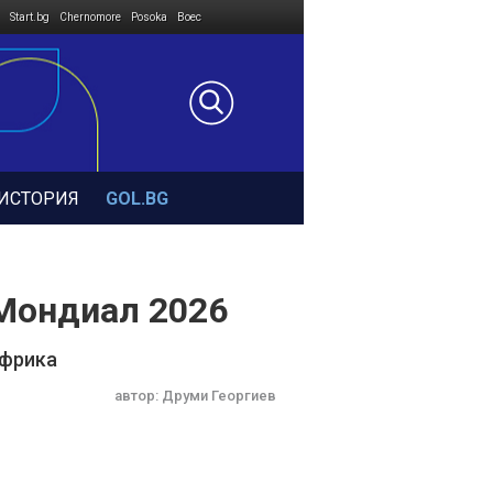
Start.bg
Chernomore
Posoka
Boec
ИСТОРИЯ
GOL.BG
 Мондиал 2026
Африка
автор:
Друми Георгиев