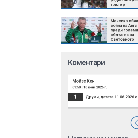
трилър
Мексико обя
война на Англ
преди големи
сблъсък на
Световното
Коментари
Мойзе Кен
01:50 | 10 юни 2026 г.
1
Друми, датата 11.06.2026 е