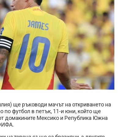
лия) ще ръководи мачът на откриването на
 по футбол в петък, 11-и юни, който ще
от домакините Мексико и Република Южна
ФИФА.
и на терена също са бразилци, а другите