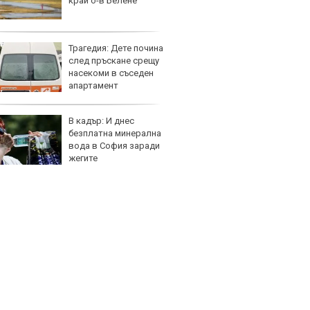
край о-в Белене
бензи
Трагедия: Дете почина
Защо 
след пръскане срещу
вериг
насекоми в съседен
коли н
апартамент
графи
В кадър: И днес
Bugatt
безплатна минерална
Bolid
вода в София заради
колек
жегите