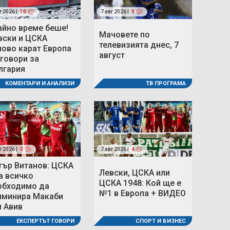
г 2026 |
10
7 авг 2026 |
9
айно време беше!
Мачовете по
вски и ЦСКА
телевизията днес, 7
ново карат Европа
август
 говори за
лгария
ТВ ПРОГРАМА
КОМЕНТАРИ И АНАЛИЗИ
г 2026 |
3
7 авг 2026 |
4
тър Витанов: ЦСКА
Левски, ЦСКА или
а всичко
ЦСКА 1948: Кой ще е
обходимо да
№1 в Европа + ВИДЕО
иминира Макаби
л Авив
СПОРТ И БИЗНЕС
ЕКСПЕРТЪТ ГОВОРИ