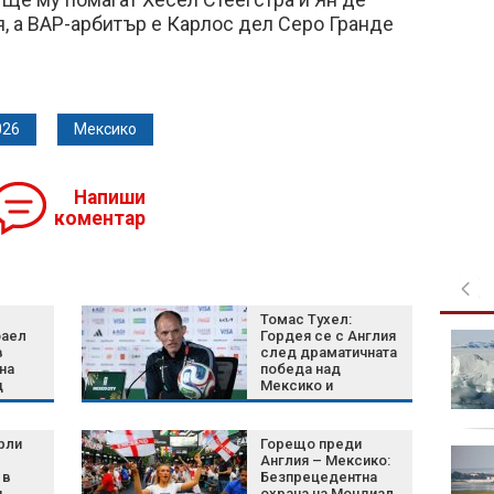
, а ВАР-арбитър е Карлос дел Серо Гранде
026
Мексико
Напиши
коментар
Томас Тухел:
фаел
Гордея се с Англия
Над 200 000 къса
в
след драматичната
цигари задържаха
на
победа над
митничари край Видин
д
Мексико и
т
класирането за
четвъртфиналите
рли
Горещо преди
В "Големите
Англия – Мексико:
последици" на 8 август
 в
Безпрецедентна
н
охрана на Мондиал