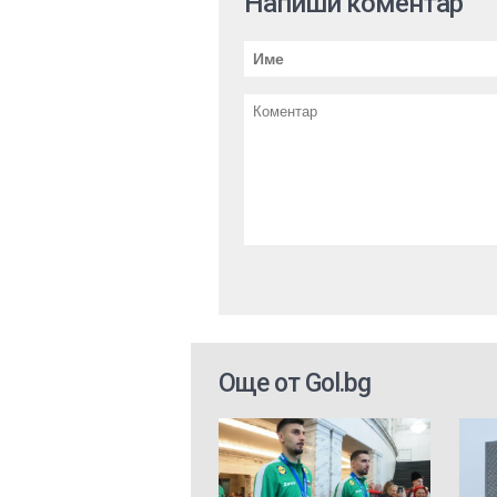
Напиши коментар
Още от Gol.bg