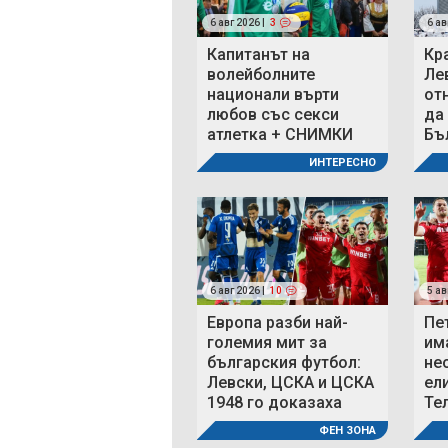
6 авг 2026 |
3
6 ав
Капитанът на
Кр
волейболните
Ле
национали върти
от
любов със секси
да
атлетка + СНИМКИ
Бъ
ИНТЕРЕСНО
6 авг 2026 |
10
5 ав
Европа разби най-
Пе
големия мит за
им
българския футбол:
не
Левски, ЦСКА и ЦСКА
ел
1948 го доказаха
Те
ФЕН ЗОНА