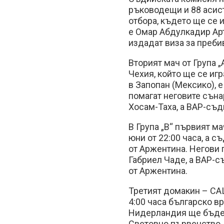
ръководещи и 88 асис
отбора, където ще се и
е Омар Абдулкадир Арт
издадат виза за преби
Вторият мач от Група 
Чехия, който ще се игр
в Запопан (Мексико), 
помагат неговите сън
Хосам-Таха, а ВАР-съд
В Група „В“ първият ма
юни от 22:00 часа, а 
от Аржентина. Негови
Габриел Чаде, а ВАР-
от Аржентина.
Третият домакин – САЩ
4:00 часа българско вр
Нидерландия ще бъде 
Световно първенство. 