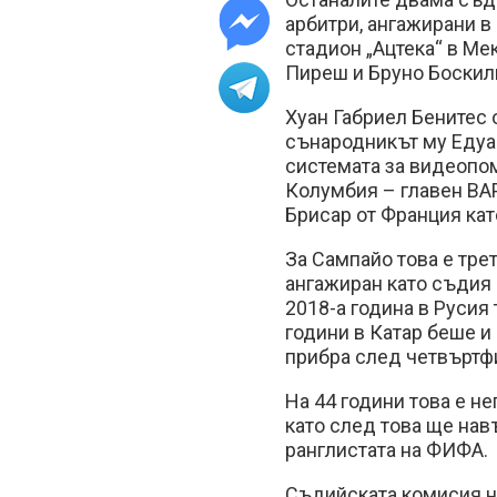
арбитри, ангажирани в
стадион „Ацтека“ в М
Пиреш и Бруно Боскил
Хуан Габриел Бенитес 
сънародникът му Едуа
системата за видеопом
Колумбия – главен ВАР
Брисар от Франция кат
За Сампайо това е тре
ангажиран като съдия 
2018-а година в Русия
години в Катар беше и 
прибра след четвъртф
На 44 години това е н
като след това ще нав
ранглистата на ФИФА.
Съдийската комисия н