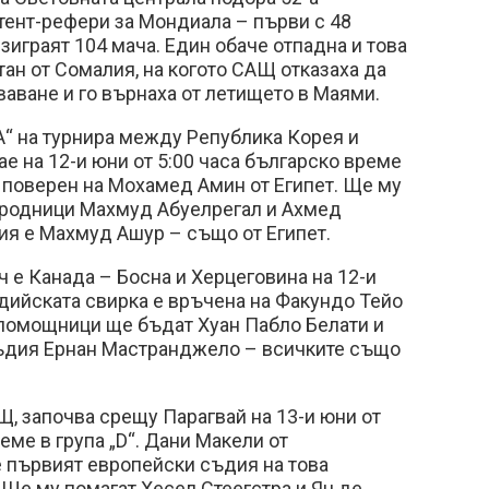
тент-рефери за Мондиала – първи с 48
зиграят 104 мача. Един обаче отпадна и това
ан от Сомалия, на когото САЩ отказаха да
ваване и го върнаха от летището в Маями.
„А“ на турнира между Република Корея и
ае на 12-и юни от 5:00 часа българско време
е поверен на Мохамед Амин от Египет. Ще му
ародници Махмуд Абуелрегал и Ахмед
ия е Махмуд Ашур – също от Египет.
ч е Канада – Босна и Херцеговина на 12-и
съдийската свирка е връчена на Факундо Тейо
 помощници ще бъдат Хуан Пабло Белати и
съдия Ернан Мастранджело – всичките също
, започва срещу Парагвай на 13-и юни от
еме в група „D“. Дани Макели от
първият европейски съдия на това
Ще му помагат Хесел Стеегстра и Ян де