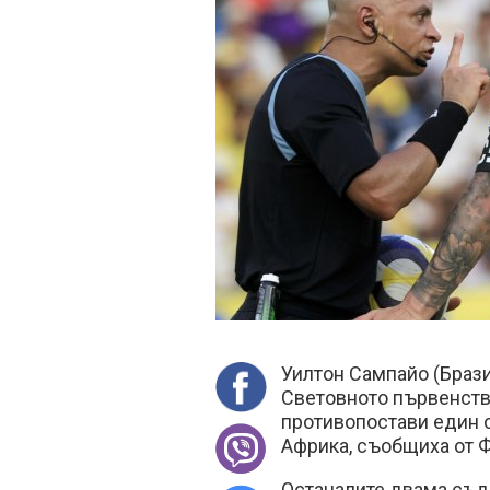
Уилтон Сампайо (Брази
Световното първенство
противопостави един 
Африка, съобщиха от 
Останалите двама съди