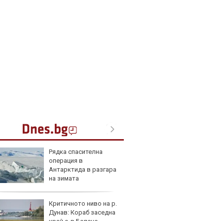
Рядка спасителна
Карав
операция в
най-г
Антарктида в разгара
недос
на зимата
елект
Критичното ниво на р.
Merce
Дунав: Кораб заседна
Door 