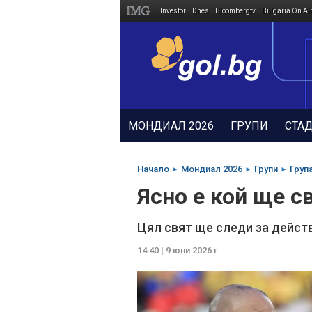
Investor
Dnes
Bloombergtv
Bulgaria On Ai
Megavselena.bg
МОНДИАЛ 2026
ГРУПИ
СТА
Начало
Мондиал 2026
Групи
Груп
Ясно е кой ще с
Цял свят ще следи за дейст
14:40 | 9 юни 2026 г.