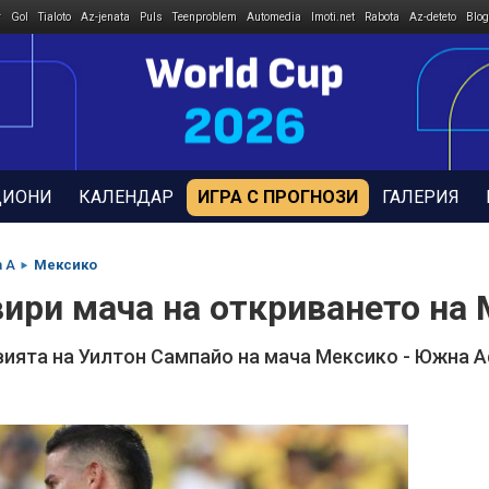
r
Gol
Tialoto
Az-jenata
Puls
Teenproblem
Automedia
Imoti.net
Rabota
Az-deteto
Blog
ДИОНИ
КАЛЕНДАР
ИГРА С ПРОГНОЗИ
ГАЛЕРИЯ
а A
Мексико
вири мача на откриването на
вията на Уилтон Сампайо на мача Мексико - Южна 