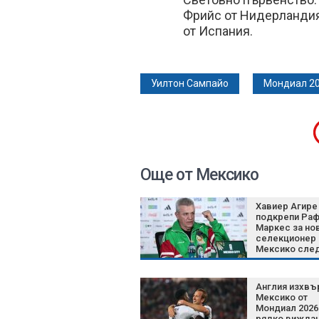
Фрийс от Нидерландия
от Испания.
Уилтон Сампайо
Мондиал 2
Още от Мексико
Хавиер Агире
подкрепи Ра
Маркес за но
селекционер 
Мексико сле
отпадането о
Англия
Англия изхвъ
Мексико от
Мондиал 2026
рядко вижда