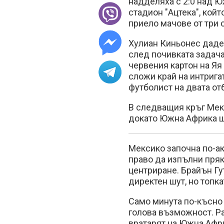
надделяха с 2:0 над 
стадион "Ацтека", кой
приело мачове от три 
Хулиан Киньонес даде а
след почивката задача
червения картон на Яя
сложи край на интрига
футболист на двата от
В следващия кръг Мек
докато Южна Африка щ
Мексико започна по-ак
право да изпълни пряк
центриране. Брайън Гу
директен шут, но топка
Само минута по-късно 
голова възможност. Р
вратарят на Южна Афр