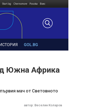
Start.bg
Chernomore
Posoka
Boec
ИСТОРИЯ
GOL.BG
над Южна Африка
 първия мач от Световното
автор:
Веселин Коларов