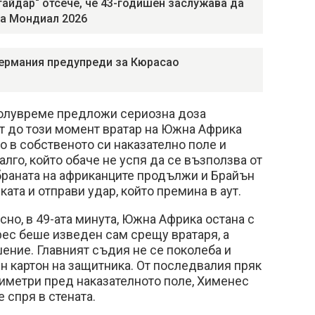
гайдар“ отсече, че 43-годишен заслужава да
на Мондиал 2026
Германия предупреди за Кюрасао
полувреме предложи сериозна доза
т до този момент вратар на Южна Африка
 в собственото си наказателно поле и
лго, който обаче не успя да се възползва от
браната на африканците продължи и Брайън
ката и отправи удар, който премина в аут.
сно, в 49-ата минута, Южна Африка остана с
рес беше изведен сам срещу вратаря, а
шение. Главният съдия не се поколеба и
н картон на защитника. От последвалия пряк
иметри пред наказателното поле, Хименес
е спря в стената.