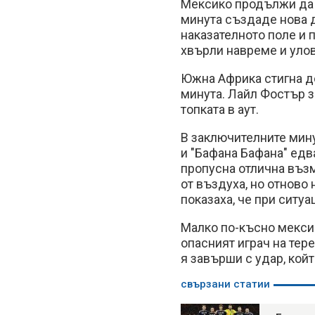
Мексико продължи да д
минута създаде нова 
наказателното поле и 
хвърли навреме и улов
Южна Африка стигна до
минута. Лайл Фостър з
топката в аут.
В заключителните мину
и "Бафана Бафана" едв
пропусна отлична възм
от въздуха, но отново
показаха, че при ситуа
Малко по-късно мексик
опасният играч на тер
я завърши с удар, кой
свързани статии