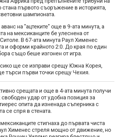
Южна Африка пред препълнените трибуни на
то стана първото съоръжение в историята,
световни шампионата.
ванс на "ацтеките" още в 9-ата минута, а
та на мексиканците бе улеснена от
 Ситоле. В 67-ата минута Раул Хименес
та и оформи крайното 2:0. До края по един
бора също беше изгонен от игра.
сико ще се изправи срещу Южна Корея,
е търси първи точки срещу Чехия.
тивно срещата и още в 4-ата минута получи
 свободен удар от удобна позиция за
тиерес опита да изненада съперника с
та се спря в стената.
мексиканците стигнаха до първата чиста
аул Хименес стреля мощно от движение, но
ика Ронуен Уилямс реагира блестящо и