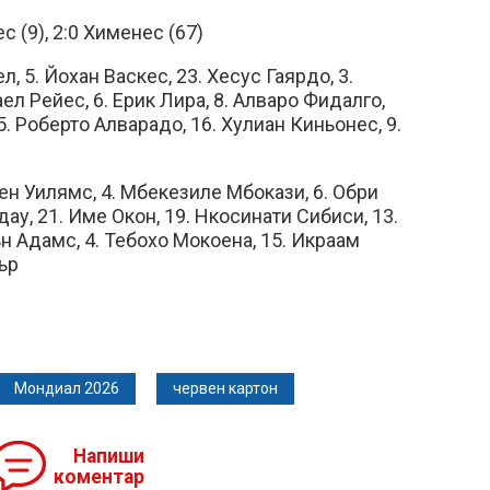
 (9), 2:0 Хименес (67)
л, 5. Йохан Васкес, 23. Хесус Гаярдо, 3.
ел Рейес, 6. Ерик Лира, 8. Алваро Фидалго,
5. Роберто Алварадо, 16. Хулиан Киньонес, 9.
уен Уилямс, 4. Мбекезиле Мбокази, 6. Обри
ау, 21. Име Окон, 19. Нкосинати Сибиси, 13.
н Адамс, 4. Тебохо Мокоена, 15. Икраам
ър
Мондиал 2026
червен картон
Напиши
коментар