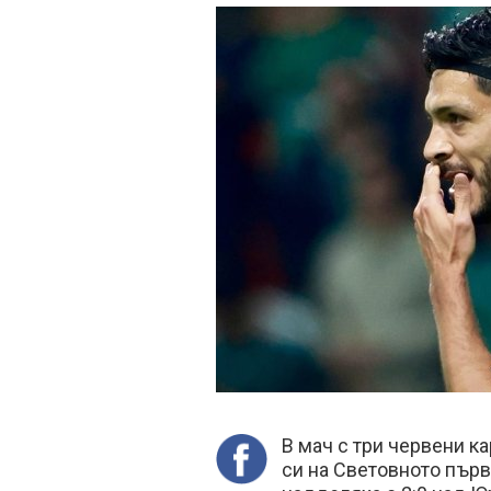
В мач с три червени к
си на Световното първ