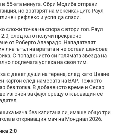
в 55-ата минута. Обри Модиба отправи
танция, но вратарят на мексиканците Раул
личен рефлекс и успя да спаси.
о сложи точка на спора с втори гол. Раул
 2:0, след като получи прекрасно
не от Роберто Алварадо. Нападателят
ия ляв ъгъл на вратата и не остави шансове
ика. С попадението си голямата звезда на
лно подпечата успеха на своя тим.
аха с девет души на терена, след като Цване
н картон след намесата на ВАР. Тежкото
ар без топка. В добавеното време и Сесар
ше изгонен за фаул срещу откъсващия се
адател.
шиха мача без капитана си, имаше общо три
 гола в откриващия мач на Мондиал 2026.
ка 2:0