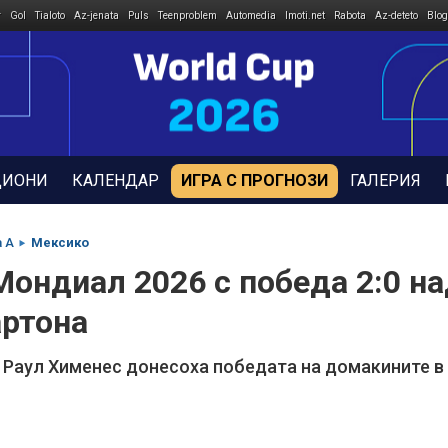
r
Gol
Tialoto
Az-jenata
Puls
Teenproblem
Automedia
Imoti.net
Rabota
Az-deteto
Blog
ДИОНИ
КАЛЕНДАР
ИГРА С ПРОГНОЗИ
ГАЛЕРИЯ
а A
Мексико
Мондиал 2026 с победа 2:0 
артона
и Раул Хименес донесоха победата на домакините в