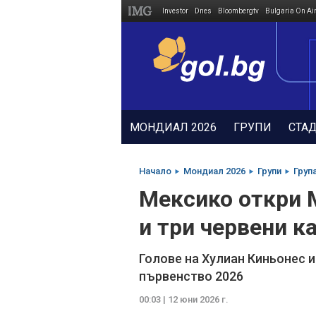
Investor
Dnes
Bloombergtv
Bulgaria On Ai
Megavselena.bg
МОНДИАЛ 2026
ГРУПИ
СТА
Начало
Мондиал 2026
Групи
Груп
Мексико откри 
и три червени к
Голове на Хулиан Киньонес 
първенство 2026
00:03 | 12 юни 2026 г.