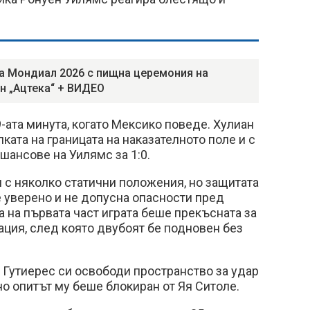
а Мондиал 2026 с пищна церемония на
н „Ацтека“ + ВИДЕО
9-ата минута, когато Мексико поведе. Хулиан
ката на границата на наказателното поле и с
шансове на Уилямс за 1:0.
 с няколко статични положения, но защитата
 уверено и не допусна опасности пред
а на първата част играта беше прекъсната за
тация, след която двубоят бе подновен без
 Гутиерес си освободи пространство за удар
но опитът му беше блокиран от Яя Ситоле.