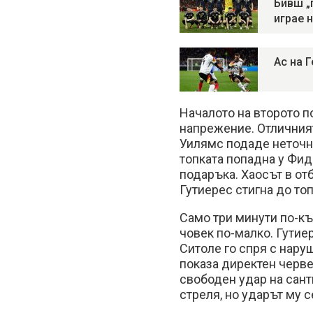
Бивш „
играе 
Ас на 
Началото на второто 
напрежение. Отличния
Уилямс подаде неточно
топката попадна у Фида
подаръка. Хаосът в от
Гутиерес стигна до топ
Само три минути по-къ
човек по-малко. Гутие
Ситоле го спря с нару
показа директен черве
свободен удар на сант
стреля, но ударът му с