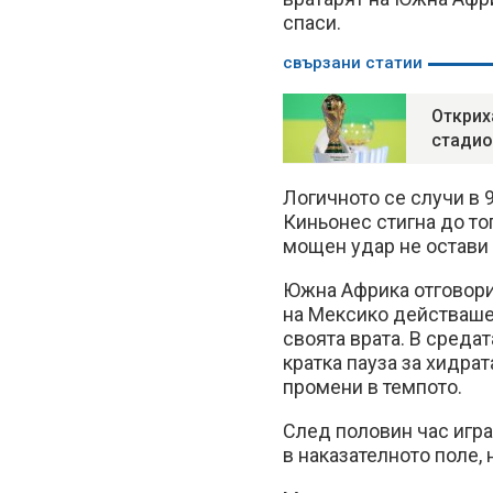
спаси.
свързани статии
Открих
стадио
Логичното се случи в 
Киньонес стигна до топ
мощен удар не остави 
Южна Африка отговори
на Мексико действаше
своята врата. В средат
кратка пауза за хидра
промени в темпото.
След половин час игра
в наказателното поле, 