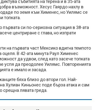
иктува събитията на терена и в 35-ата
добра възможност. Хесус Гаярдо нахлу в
подаде по земя към Хименес, но Уилямс се
и топката.
 първата си по-сериозна ситуация в 38-ата
асече центриране с глава, но изпрати
ти на първата част Мексико вдигна темпото
а оцеля. В 42-ата минута Раул Хименес
ожност да удвои, след като засече топката
 не успя да преодолее Уилямс. Повторенията
цията е имало и засада.
анците бяха близо до втори гол. Най-
ена Хулиан Киньонес поде бърза атака и сам
то срещна лявата греда.