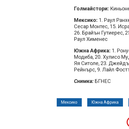
Голмайстори:
Киньонес
Мексико:
1. Раул Ранхе
Сесар Монтес, 15. Исра
26. Брайън Гутиерес, 2
Раул Хименес
Южна Африка:
1. Рон
Модиба, 20. Хулисо Муд
Яя Ситоле, 23. Джейдъ
Рейнърс, 9. Лайл Фост
Снимка:
БГНЕС
Мексико
Южна Африка