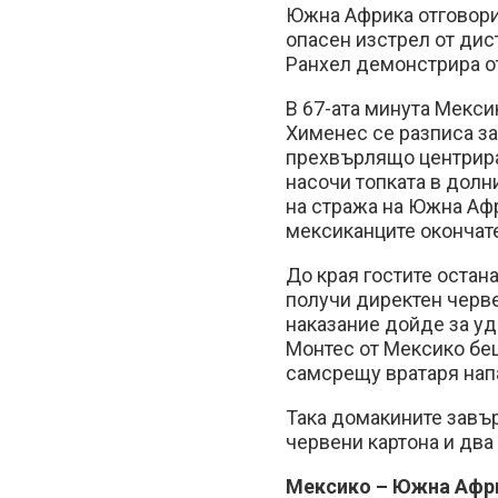
Южна Африка отговори 
опасен изстрел от дис
Ранхел демонстрира от
В 67-ата минута Мексик
Хименес се разписа за
прехвърлящо центрира
насочи топката в долн
на стража на Южна Афр
мексиканците окончате
До края гостите остан
получи директен черве
наказание дойде за уд
Монтес от Мексико бе
самсрещу вратаря нап
Така домакините завър
червени картона и два
Мексико – Южна Афри