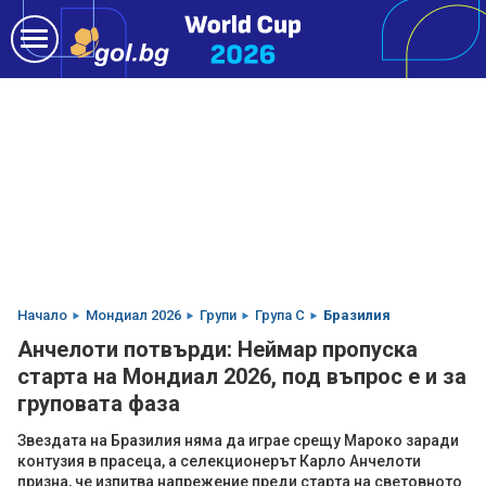
Начало
Мондиал 2026
Групи
Група C
Бразилия
Анчелоти потвърди: Неймар пропуска
старта на Мондиал 2026, под въпрос е и за
груповата фаза
Звездата на Бразилия няма да играе срещу Мароко заради
контузия в прасеца, а селекционерът Карло Анчелоти
призна, че изпитва напрежение преди старта на световното