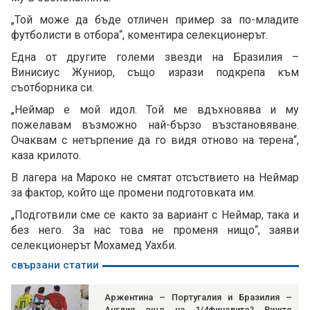
„Той може да бъде отличен пример за по-младите
футболисти в отбора“, коментира селекционерът.
Една от другите големи звезди на Бразилия –
Винисиус Жуниор, също изрази подкрепа към
съотборника си.
„Неймар е мой идол. Той ме вдъхновява и му
пожелавам възможно най-бързо възстановяване.
Очаквам с нетърпение да го видя отново на терена“,
каза крилото.
В лагера на Мароко не смятат отсъствието на Неймар
за фактор, който ще промени подготовката им.
„Подготвили сме се както за вариант с Неймар, така и
без него. За нас това не променя нищо“, заяви
селекционерът Мохамед Уахби.
свързани статии
Аржентина – Португалия и Бразилия –
Англия още на 1/4финалите? Вижте