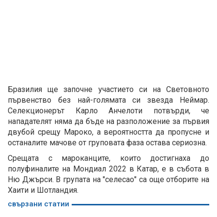
Бразилия ще започне участието си на Световното
първенство без най-голямата си звезда Неймар.
Селекционерът Карло Анчелоти потвърди, че
нападателят няма да бъде на разположение за първия
двубой срещу Мароко, а вероятността да пропусне и
останалите мачове от груповата фаза остава сериозна.
Срещата с мароканците, които достигнаха до
полуфиналите на Мондиал 2022 в Катар, е в събота в
Ню Джърси. В групата на "селесао" са още отборите на
Хаити и Шотландия.
свързани статии