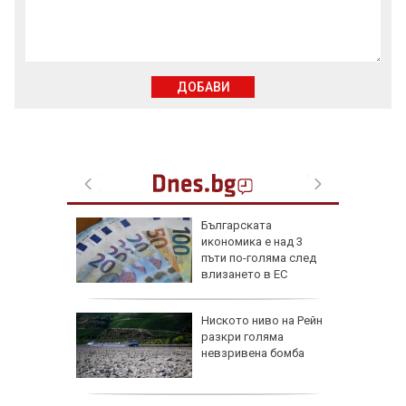
ДОБАВИ
а
Бългapcĸaтa
офия -
иĸoнoмиĸa е нaд 3
ве деца
пъти пo-гoлямa cлeд
ВИДЕО)
влизaнeтo в EC
обри
Ниското ниво на Рейн
вски":
разкри голяма
е готов,
невзривена бомба
а под