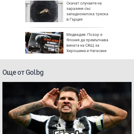
еута са
Скачат случаите на
омощни и
заразени със
о 5000
западнонилска треска
още са в
в Гърция
За
Медведев: Позор е
иха
Япония да премълчава
зраел не
вината на САЩ за
Хирошима и Нагасаки
Още от Gol.bg