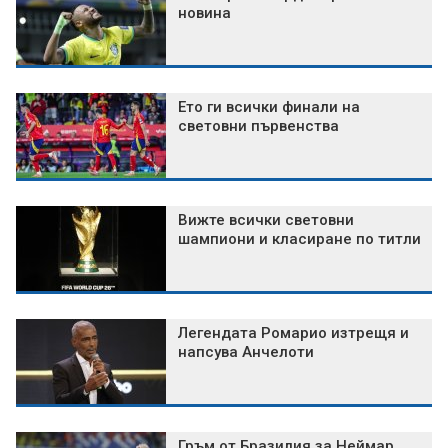
новина
Ето ги всички финали на
световни първенства
Вижте всички световни
шампиони и класиране по титли
Легендата Ромарио изтрещя и
напсува Анчелоти
Гръм от Бразилия за Неймар