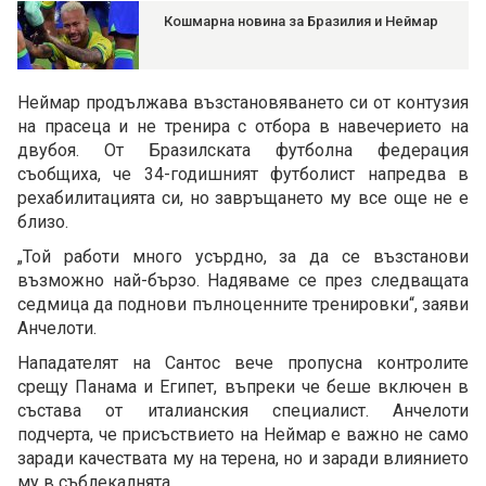
Кошмарна новина за Бразилия и Неймар
Неймар продължава възстановяването си от контузия
на прасеца и не тренира с отбора в навечерието на
двубоя. От Бразилската футболна федерация
съобщиха, че 34-годишният футболист напредва в
рехабилитацията си, но завръщането му все още не е
близо.
„Той работи много усърдно, за да се възстанови
възможно най-бързо. Надяваме се през следващата
седмица да поднови пълноценните тренировки“, заяви
Анчелоти.
Нападателят на Сантос вече пропусна контролите
срещу Панама и Египет, въпреки че беше включен в
състава от италианския специалист. Анчелоти
подчерта, че присъствието на Неймар е важно не само
заради качествата му на терена, но и заради влиянието
му в съблекалнята.