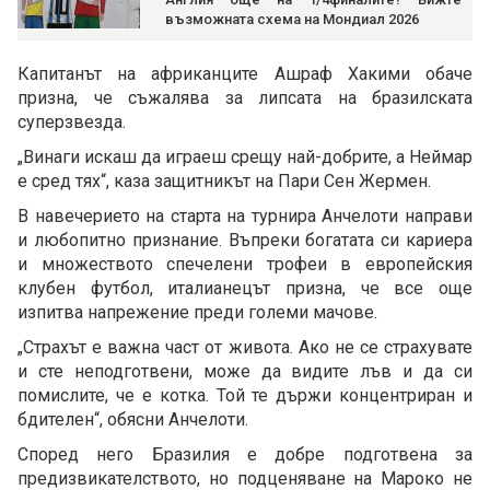
възможната схема на Мондиал 2026
Капитанът на африканците Ашраф Хакими обаче
призна, че съжалява за липсата на бразилската
суперзвезда.
„Винаги искаш да играеш срещу най-добрите, а Неймар
е сред тях“, каза защитникът на Пари Сен Жермен.
В навечерието на старта на турнира Анчелоти направи
и любопитно признание. Въпреки богатата си кариера
и множеството спечелени трофеи в европейския
клубен футбол, италианецът призна, че все още
изпитва напрежение преди големи мачове.
„Страхът е важна част от живота. Ако не се страхувате
и сте неподготвени, може да видите лъв и да си
помислите, че е котка. Той те държи концентриран и
бдителен“, обясни Анчелоти.
Според него Бразилия е добре подготвена за
предизвикателството, но подценяване на Мароко не