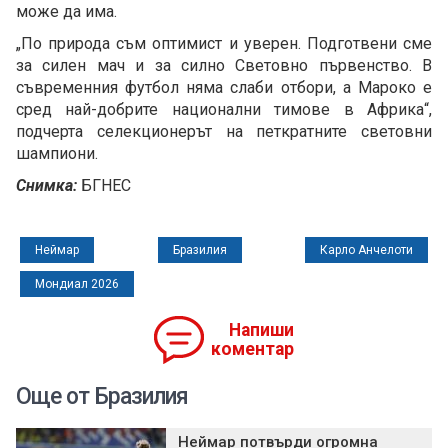
може да има.
„По природа съм оптимист и уверен. Подготвени сме
за силен мач и за силно Световно първенство. В
съвременния футбол няма слаби отбори, а Мароко е
сред най-добрите национални тимове в Африка“,
подчерта селекционерът на петкратните световни
шампиони.
Снимка:
БГНЕС
Неймар
Бразилия
Карло Анчелоти
Мондиал 2026
Напиши
коментар
Още от Бразилия
Неймар потвърди огромна