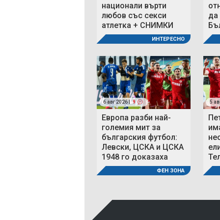
национали върти
от
любов със секси
да
атлетка + СНИМКИ
Бъ
ИНТЕРЕСНО
6 авг 2026 |
9
5 ав
Европа разби най-
Пе
големия мит за
им
българския футбол:
не
Левски, ЦСКА и ЦСКА
ел
1948 го доказаха
Те
ФЕН ЗОНА