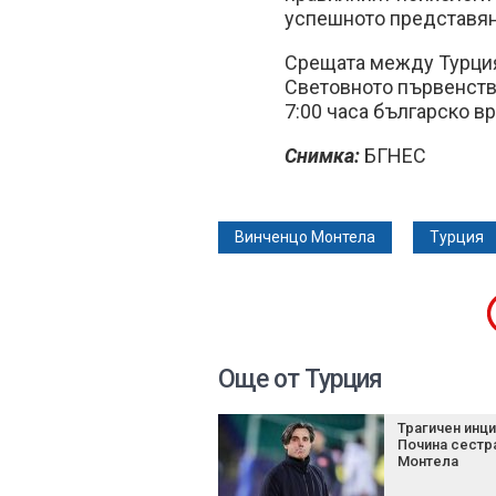
успешното представяне
Срещата между Турция 
Световното първенство
7:00 часа българско в
Снимка:
БГНЕС
Винченцо Монтела
Турция
Още от Турция
Трагичен инци
Почина сестра
Монтела