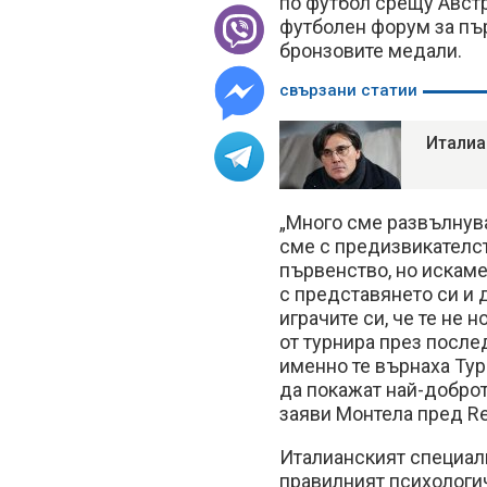
по футбол срещу Австр
футболен форум за пър
бронзовите медали.
свързани статии
Италиа
„Много сме развълнува
сме с предизвикателст
първенство, но искаме
с представянето си и 
играчите си, че те не 
от турнира през послед
именно те върнаха Тур
да покажат най-доброто
заяви Монтела пред Re
Италианският специали
правилният психологи