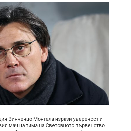
ция Винченцо Монтела изрази увереност и
ия мач на тима на Световното първенство