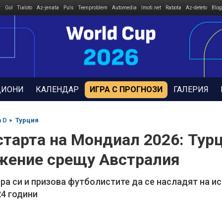
r
Gol
Tialoto
Az-jenata
Puls
Teenproblem
Automedia
Imoti.net
Rabota
Az-deteto
Blog
ДИОНИ
КАЛЕНДАР
ИГРА С ПРОГНОЗИ
ГАЛЕРИЯ
а D
Турция
тарта на Мондиал 2026: Тур
ежение срещу Австралия
ра си и призова футболистите да се насладят на 
4 години