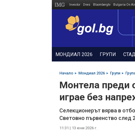
Investor
Dnes
Bloombergtv
Bulgaria On Ai
Megavselena.bg
МОНДИАЛ 2026
ГРУПИ
СТА
Начало
Мондиал 2026
Групи
Груп
Монтела преди с
играе без напр
Селекционерът вярва в отбо
Световно първенство след 2
11:31 | 13 юни 2026 г.