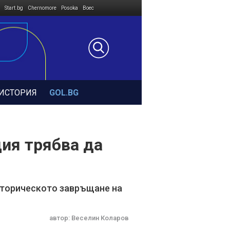
Start.bg
Chernomore
Posoka
Boec
ИСТОРИЯ
GOL.BG
ция трябва да
историческото завръщане на
автор:
Веселин Коларов