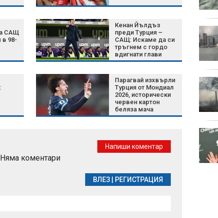
отворените
Кенан Йълдъз
Шум, бетон и жеги: Как
ра САЩ
преди Турция –
животните се
 в 98-
САЩ: Искаме да си
тръгнем с гордо
променят, за да
вдигнати глави
оцелеят сред хората?
полет
Парагвай изхвърли
Късна емисия
:
Турция от Мондиал
2026, исторически
червен картон
беляза мача
Късна емисия
Напиши коментар
Няма коментари
ВЛЕЗ
|
РЕГИСТРАЦИЯ