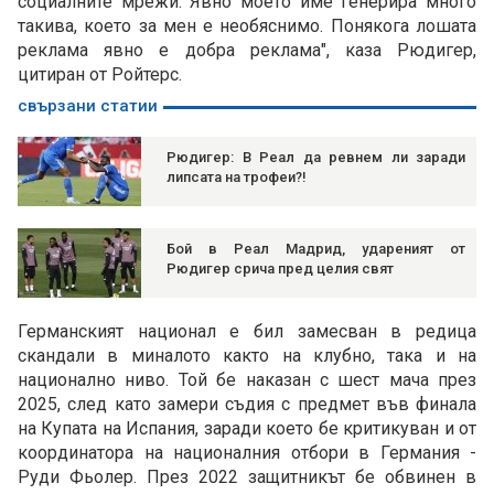
социалните мрежи. Явно моето име генерира много
такива, което за мен е необяснимо. Понякога лошата
реклама явно е добра реклама", каза Рюдигер,
цитиран от Ройтерс.
свързани статии
Рюдигер: В Реал да ревнем ли заради
липсата на трофеи?!
Бой в Реал Мадрид, удареният от
Рюдигер срича пред целия свят
Германският национал е бил замесван в редица
скандали в миналото както на клубно, така и на
национално ниво. Той бе наказан с шест мача през
2025, след като замери съдия с предмет във финала
на Купата на Испания, заради което бе критикуван и от
координатора на националния отбори в Германия -
Руди Фьолер. През 2022 защитникът бе обвинен в