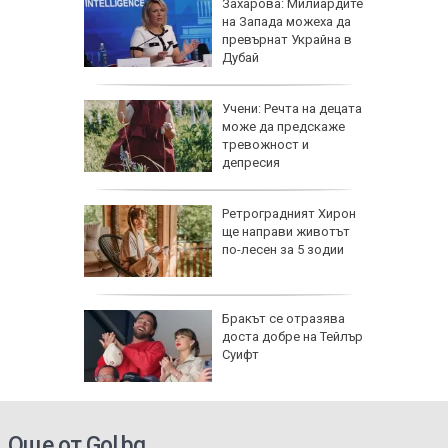
хкави
Захарова: Милиардите
хти с
на Запада можеха да
превърнат Украйна в
Дубай
овдив:
Учени: Речта на децата
исти,
може да предскаже
 го
тревожност и
т
депресия
Не съм
Ретроградният Хирон
ръсно
ще направи животът
личния
по-лесен за 5 зодии
Бракът се отразява
доста добре на Тейлър
Суифт
електри
Още от Gol.bg