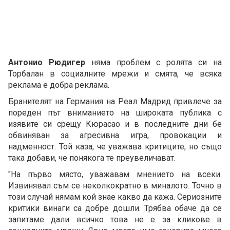
Антонио Рюдигер
няма проблем с ролята си на
Торбалан в социалните мрежи и смята, че всяка
реклама е добра реклама.
Бранителят на Германия на Реал Мадрид привлече за
пореден път вниманието на широката публика с
изявите си срещу Кюрасао и в последните дни бе
обвиняван за агресивна игра, провокации и
надменност. Той каза, че уважава критиците, но също
така добави, че понякога те преувеличават.
"На първо място, уважавам мнението на всеки.
Извинявал съм се неколкократно в миналото. Точно в
този случай нямам кой знае какво да кажа. Сериозните
критики винаги са добре дошли. Трябва обаче да се
запитаме дали всичко това не е за кликове в