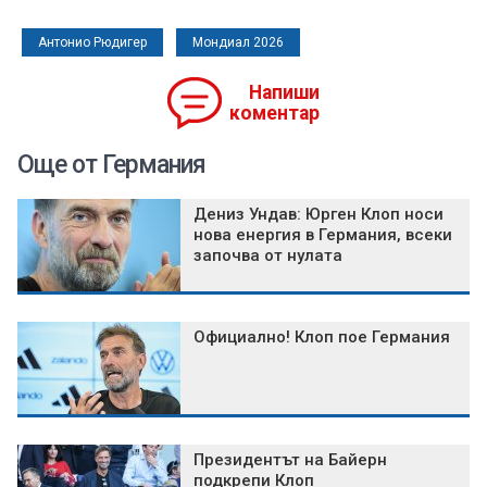
Антонио Рюдигер
Мондиал 2026
Напиши
коментар
Още от Германия
Дениз Ундав: Юрген Клоп носи
нова енергия в Германия, всеки
започва от нулата
Официално! Клоп пое Германия
Президентът на Байерн
подкрепи Клоп