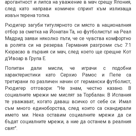
арогантност и липса на уважение в мач срещу Япония,
след като направи комичен спринт към излизаща
извън терена топка.
Рюдигер загуби титулярното си място в националния
отбор за сметка на Йонатан Та, но футболистът на Реал
Мадрид заяви няколко пъти, че се чувства комфортно
в ролята си на резерва. Германия разгроми със 7:1
Кюрасао в първия си мач, след което ще срещне Кот
д'Ивоар в Група Е.
Попитан дали мисли, че играчи с подобни
характеристики като Серхио Рамос и Пепе са
третирани по различен начин от германски футболист,
Рюдигер отговори: "Не знам, честно казано. В
социалните мрежи ме мислят за Торбалан. В Испания
те уважават, когато даваш всичко от себе си. Имал
съм много единоборства, след които са скандирали
името ми. Нека оставим социалните мрежи да си
бъдат социалните мрежи, а ние да останем в реалния
свят".