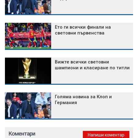
Ето ги всички финали на
световни първенства
Вижте всички световни
шампиони и класиране по титли
Голяма новина за Клоп и
Германия
Коментари
Напиши коментар