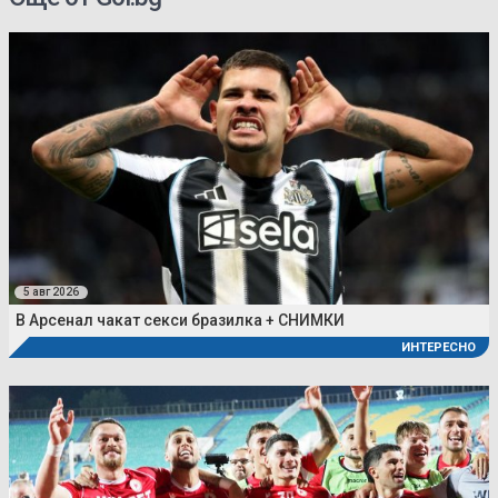
5 авг 2026
В Арсенал чакат секси бразилка + СНИМКИ
ИНТЕРЕСНО