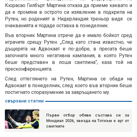
Кюрасао Гилбърт Мартина отказа да приеме каквато и
да е промяна в острото си изявление в подкрепа на
Рутен, но роденият в Нидерландия треньор видя се
очакванията и подаде оставка в понеделник.
Във вторник Мартина отрече да е имало бойкот сред
играчите срещу Рутен. „След като стана известно, че
дъщерята на Адвокаат е по-добре, в пресата беше
започната много негативна кампания, в която Рутен
беше представен в лоша светлина“, каза той на
пресконференцията.
След оттеглянето на Рутен, Мартина се обади на
Адвокаат в понеделник, след което във вторник беше
постигнато споразумение за завръщането му.
свързани статии
Първи отбор обяви състава си за
Мондиал 2026, звезда на Тотнъм е аут от
сметките