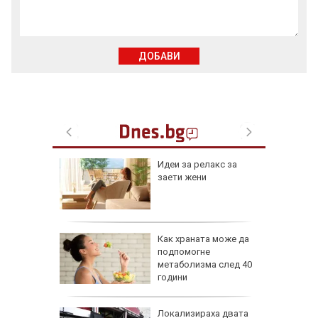
ДОБАВИ
езопасно
Идеи за релакс за
рлеж
заети жени
равим,
Как храната може да
ичната
подпомогне
жбина
метаболизма след 40
години
артофи
Локализираха двата