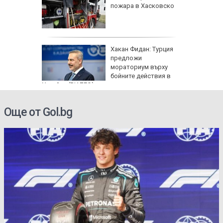
кашкавал
пожара в Хасковско
: Как да
Хакан Фидан: Турция
пасните
предложи
мораториум върху
бойните действия в
Украйна (ВИДЕО)
Още от Gol.bg