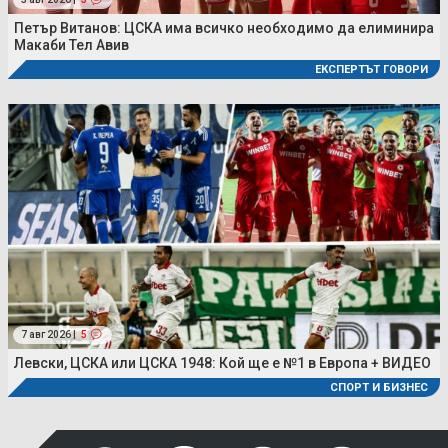
Петър Витанов: ЦСКА има всичко необходимо да елиминира
Макаби Тел Авив
ЕКСПЕРТЪТ ГОВОРИ
7 авг 2026 |
5
Левски, ЦСКА или ЦСКА 1948: Кой ще е №1 в Европа + ВИДЕО
СПОРТ И БИЗНЕС