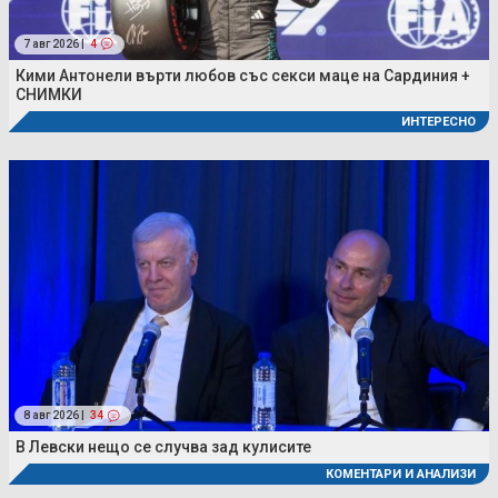
7 авг 2026 |
4
Кими Антонели върти любов със секси маце на Сардиния +
СНИМКИ
ИНТЕРЕСНО
8 авг 2026 |
34
В Левски нещо се случва зад кулисите
КОМЕНТАРИ И АНАЛИЗИ