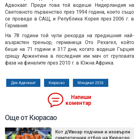
Адвокаат. Преди това той водеше Нидерландия на
Световното първенство през 1994 година, което също
се проведе в САЩ, и Република Корея през 2006 г. в
Германия.
На 78 години той чупи рекорда на предишния най-
възрастен треньор, германеца Ото Рехагел, който
беше на 71 години и 317 дни, когато водеше Гърция
срещу Аржентина в последния им мач от груповата
фаза на финалите през 2010 г. в Южна Африка.
Дик Адвокаат
Кюрасао
Мондиал 2026
Напиши
коментар
Още от Кюрасао
Кот д'Ивоар подчини и изхвърли
симпатичния отбор на Кюрасао