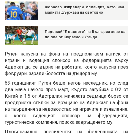
Кюрасао изпревари Исландия, като най-
малката държава на световно
Падение! "Лъвовете" на България вече са
по-зле от Кюрасао и Уганда
Рутен напусна на фона на предполагаем натиск от
играчи и водещия спонсор на федерацията върху
Адвокат да се върне на работата, която напусна през
февруари, заради болестта на дъщеря му.
63-годишният Рутен беше негов наследник, но след
два мача начело през март, където загубиха с 0:2 от
Китай и 1:5 от Австралия, миналата седмица бързо се
предприеха стъпки за връщане на Адвокаат на фона
на твърдения за недоволство на играчите и изявление,
с което водещият спонсор на федерацията,
туристическа компания, поиска завръщането му.
Първоначално президентът на федерацията на