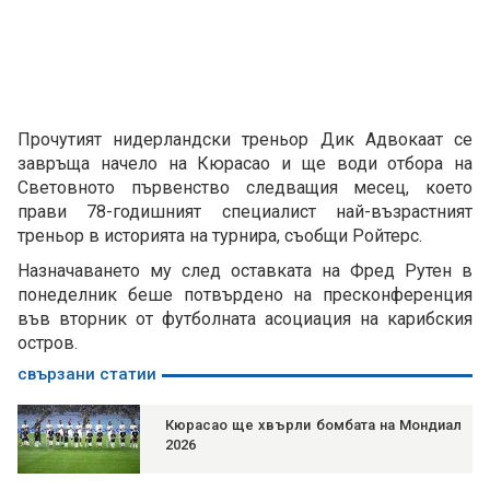
Прочутият нидерландски треньор Дик Адвокаат се
завръща начело на Кюрасао и ще води отбора на
Световното първенство следващия месец, което
прави 78-годишният специалист най-възрастният
треньор в историята на турнира, съобщи Ройтерс.
Назначаването му след оставката на Фред Рутен в
понеделник беше потвърдено на пресконференция
във вторник от футболната асоциация на карибския
остров.
свързани статии
Кюрасао ще хвърли бомбата на Мондиал
2026