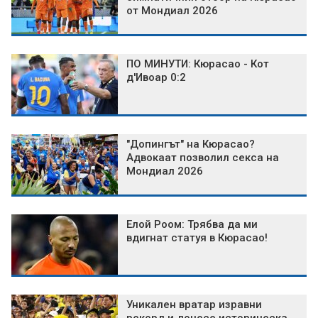
от Мондиал 2026
ПО МИНУТИ: Кюрасао - Кот
д'Ивоар 0:2
"Допингът" на Кюрасао?
Адвокаат позволил секса на
Мондиал 2026
Елой Роом: Трябва да ми
вдигнат статуя в Кюрасао!
Уникален вратар изравни