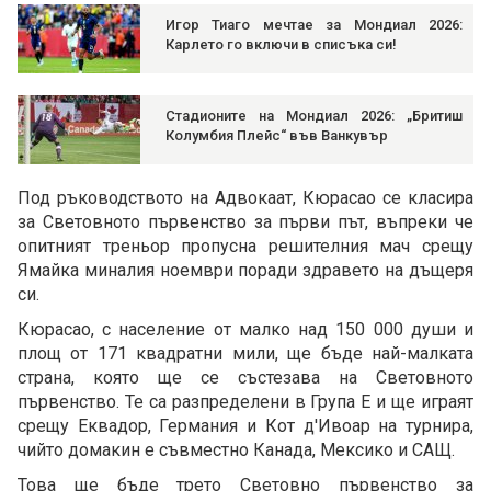
Игор Тиаго мечтае за Мондиал 2026:
Карлето го включи в списъка си!
Стадионите на Мондиал 2026: „Бритиш
Колумбия Плейс“ във Ванкувър
Под ръководството на Адвокаат, Кюрасао се класира
за Световното първенство за първи път, въпреки че
опитният треньор пропусна решителния мач срещу
Ямайка миналия ноември поради здравето на дъщеря
си.
Кюрасао, с население от малко над 150 000 души и
площ от 171 квадратни мили, ще бъде най-малката
страна, която ще се състезава на Световното
първенство. Те са разпределени в Група Е и ще играят
срещу Еквадор, Германия и Кот д'Ивоар на турнира,
чийто домакин е съвместно Канада, Мексико и САЩ.
Това ще бъде трето Световно първенство за