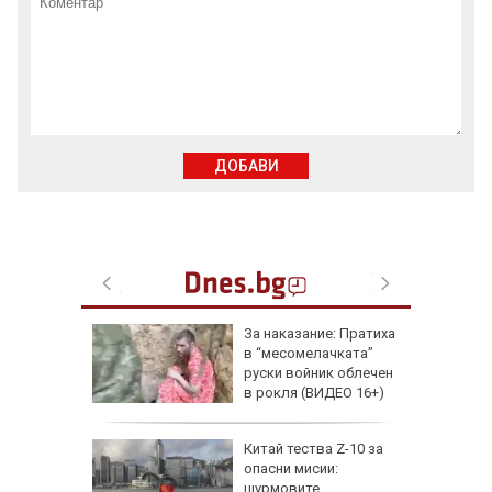
ДОБАВИ
еги: Как
За наказание: Пратиха
в “месомелачката”
да
руски войник облечен
 хората?
в рокля (ВИДЕО 16+)
Китай тества Z-10 за
опасни мисии:
щурмовите