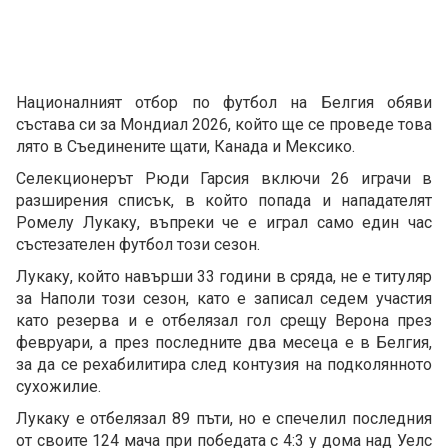
Националният отбор по футбол на Белгия обяви
състава си за Мондиал 2026, който ще се проведе това
лято в Съединените щати, Канада и Мексико.
Селекционерът Рюди Гарсия включи 26 играчи в
разширения списък, в който попада и нападателят
Ромелу Лукаку, въпреки че е играл само един час
състезателен футбол този сезон.
Лукаку, който навърши 33 години в сряда, не е титуляр
за Наполи този сезон, като е записал седем участия
като резерва и е отбелязал гол срещу Верона през
февруари, а през последните два месеца е в Белгия,
за да се рехабилитира след контузия на подколянното
сухожилие.
Лукаку е отбелязал 89 пъти, но е спечелил последния
от своите 124 мача при победата с 4:3 у дома над Уелс