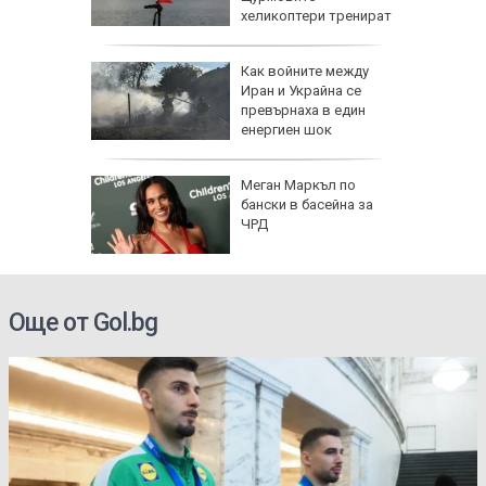
хеликоптери тренират
полети под радара
Как войните между
Иран и Украйна се
превърнаха в един
енергиен шок
о се
Меган Маркъл по
кво
бански в басейна за
оти
ЧРД
Още от Gol.bg