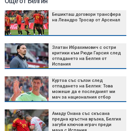
Още от Белгия
Бешикташ договори трансфера
на Леандро Тросар от Арсенал
Златан Ибрахимович с остри
критики към Рюди Гарсия след
отпадането на Белгия от
Испания
Куртоа със сълзи след
отпадането на Белгия: Това
можеше да е последният ми
мач за националния отбор
Амаду Онана със скъсана
предна кръстна връзка, Белгия
загуби ключов играч преди
мача с Испания