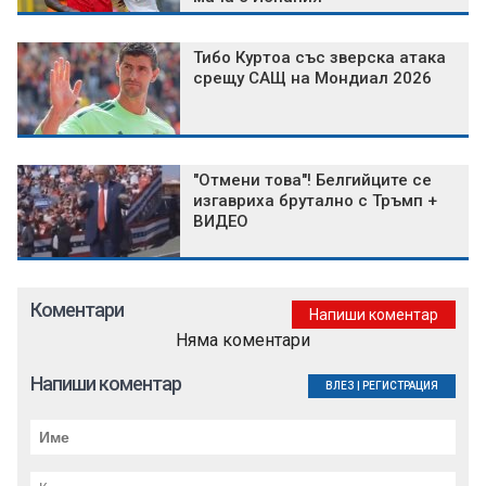
Тибо Куртоа със зверска атака
срещу САЩ на Мондиал 2026
"Отмени това"! Белгийците се
изгавриха брутално с Тръмп +
ВИДЕО
Коментари
Напиши коментар
Няма коментари
Напиши коментар
ВЛЕЗ
|
РЕГИСТРАЦИЯ