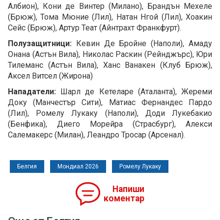
Албион), Кони де Винтер (Милано), Брандън Мехеле
(Брюж), Тома Мюние (Лил), Натан Нгой (Лил), Хоакин
Сейс (Брюж), Артур Теат (Айнтрахт Франкфурт).
Полузащитници:
Кевин Де Бройне (Наполи), Амаду
Онана (Астън Вила), Николас Раскин (Рейнджърс), Юри
Тилеманс (Астън Вила), Ханс Ванакен (Клуб Брюж),
Аксел Витсел (Жирона)
Нападатели:
Шарл де Кетеларе (Аталанта), Жереми
Доку (Манчестър Сити), Матиас Фернандес Пардо
(Лил), Ромелу Лукаку (Наполи), Доди Лукебакио
(Бенфика), Диего Морейра (Страсбург), Алекси
Салемакерс (Милан), Леандро Тросар (Арсенал).
Белгия
Мондиал 2026
Ромелу Лукаку
Напиши
коментар