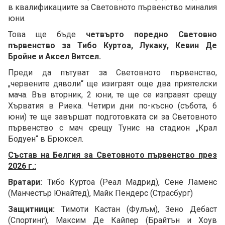
в квалификациите за Световното първенство миналия
юни.
Това ще бъде
четвърто поредно Световно
първенство за Тибо Куртоа, Лукаку, Кевин Де
Бройне и Аксел Витсел.
Преди да пътуват за Световното първенство,
„червените дяволи“ ще изиграят още два приятелски
мача. Във вторник, 2 юни, те ще се изправят срещу
Хърватия в Риека. Четири дни по-късно (събота, 6
юни) те ще завършат подготовката си за Световното
първенство с мач срещу Тунис на стадион „Крал
Бодуен“ в Брюксел.
Състав на Белгия за Световното първенство през
2026 г.:
Вратари:
Тибо Куртоа (Реал Мадрид), Сене Ламенс
(Манчестър Юнайтед), Майк Пендерс (Страсбург)
Защитници:
Тимоти Кастан (Фулъм), Зено Дебаст
(Спортинг), Максим Де Кайпер (Брайтън и Хоув